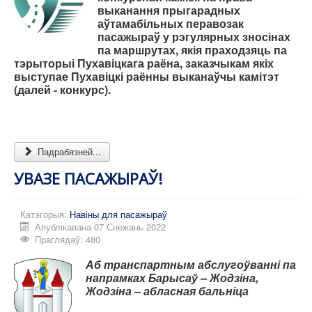
выканання прыгарадных
аўтамабільных перавозак
пасажыраў у рэгулярных зносінах
па маршрутах, якія праходзяць па
тэрыторыі Пухавіцкага раёна, заказчыкам якіх
выступае Пухавіцкі раённы выканаўчы камітэт
(далей - конкурс).
Падрабязней...
УВАЗЕ ПАСАЖЫРАЎ!
Катэгорыя:
Навіны для пасажыраў
Апублікавана 07 Снежань 2022
Праглядаў: 480
Аб транспартным абслугоўванні па
напрамках Барысаў – Жодзіна,
Жодзіна – абласная бальніца