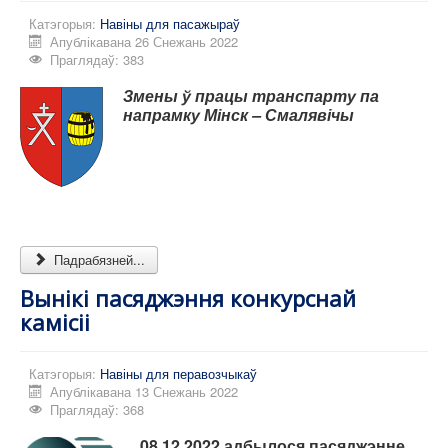
Катэгорыя:
Навіны для пасажыраў
Апублікавана 26 Снежань 2022
Праглядаў: 383
Змены ў працы транспарту па
напрамку Мінск – Смалявічы
Падрабязней...
Вынікі пасяджэння конкурснай
камісіі
Катэгорыя:
Навіны для перавозчыкаў
Апублікавана 13 Снежань 2022
Праглядаў: 368
08.12.2022 адбылося пасяджэнне