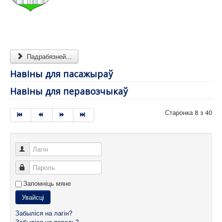
Падрабязней...
Навіны для пасажыраў
Навіны для перавозчыкаў
Старонка 8 з 40
Лагін
Пароль
Запомніць мяне
Увайсці
Забыліся на лагін?
Забыліся на пароль?