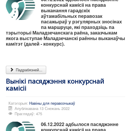
конкурснай камісіі на права
выканання гарадскіх
аўтамабільных перавозак
пасажыраў у рэгулярных зносінах
па маршруце, які праходзіць па
тэрыторыі Маладзечанскага раёна, заказчыкам
якога выступае Маладзечанскі раённы выканаўчы
камітэт (далей - конкурс).
Падрабязней...
Вынікі пасяджэння конкурснай
камісіі
Катэгорыя:
Навіны для перавозчыкаў
Апублікавана 13 Снежань 2022
Праглядаў: 475
06.12.2022 адбылося пасяджэнне
конкурснай камісіі на права