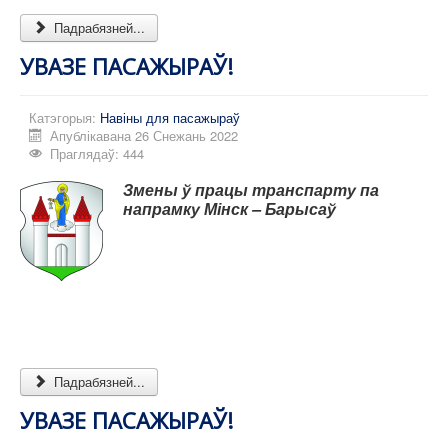
Падрабязней...
УВАЗЕ ПАСАЖЫРАЎ!
Катэгорыя:
Навіны для пасажыраў
Апублікавана 26 Снежань 2022
Праглядаў: 444
Змены ў працы транспарту па
напрамку Мінск – Барысаў
Падрабязней...
УВАЗЕ ПАСАЖЫРАЎ!