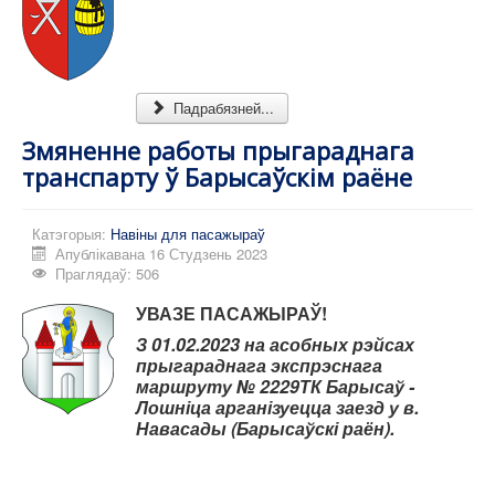
Карта сайта
Падрабязней...
Змяненне работы прыгараднага
транспарту ў Барысаўскім раёне
Катэгорыя:
Навіны для пасажыраў
Апублікавана 16 Студзень 2023
Праглядаў: 506
УВАЗЕ
ПАСАЖЫРАЎ!
З 01.02.2023 на асобных рэйсах
прыгараднага экспрэснага
маршруту № 2229ТК Барысаў -
Лошніца арганізуецца заезд у в.
Навасады (Барысаўскі раён).