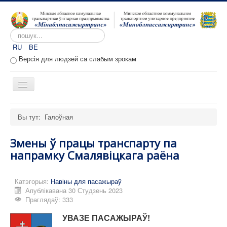
Пошук...
RU
BE
Версія для людзей са слабым зрокам
Toggle
Navigation
Галоўная
Вы тут:
Галоўная
Аб прадпрыемстве
Змены ў працы транспарту па
Вакансіі
напрамку Смалявіцкага раёна
Звароты
Адміністратыўныя працэдуры
Катэгорыя:
Навіны для пасажыраў
Апублікавана 30 Студзень 2023
Расклад руху
Праглядаў: 333
Партал перавозчыкаў
УВАЗЕ
ПАСАЖЫРАЎ!