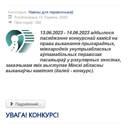
Катэгорыя:
Навіны для перавозчыкаў
Апублікавана 15 Чэрвень 2023
Праглядаў: 392
13.06.2023 - 14.06.2023
адбылося
пасяджэнне конкурснай камісіі на
права выканання прыгарадных,
міжгародніх унутрыабласных
аўтамабільных перавозак
пасажыраў у рэгулярных зносінах,
заказчыкам якіх выступае Мінскі абласны
выканаўчы камітэт (далей - конкурс).
Падрабязней...
УВАГА! КОНКУРС!