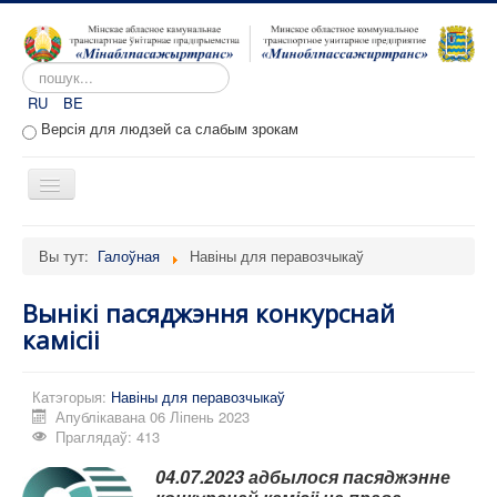
Пошук...
RU
BE
Версія для людзей са слабым зрокам
Toggle
Navigation
Галоўная
Вы тут:
Галоўная
Навіны для перавозчыкаў
Аб прадпрыемстве
Вынікі пасяджэння конкурснай
Вакансіі
камісіі
Звароты
Адміністратыўныя працэдуры
Катэгорыя:
Навіны для перавозчыкаў
Апублікавана 06 Ліпень 2023
Расклад руху
Праглядаў: 413
Партал перавозчыкаў
04.07.2023
адбылося пасяджэнне