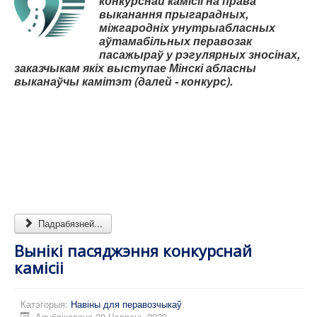
конкурснай камісіі на права
Карта сайта
выканання прыгарадных,
міжгародніх унутрыабласных
аўтамабільных перавозак
пасажыраў у рэгулярных зносінах,
заказчыкам якіх выступае Мінскі абласны
выканаўчы камітэт (далей - конкурс).
Падрабязней...
Вынікі пасяджэння конкурснай
камісіі
Катэгорыя:
Навіны для перавозчыкаў
Апублікавана 30 Чэрвень 2023