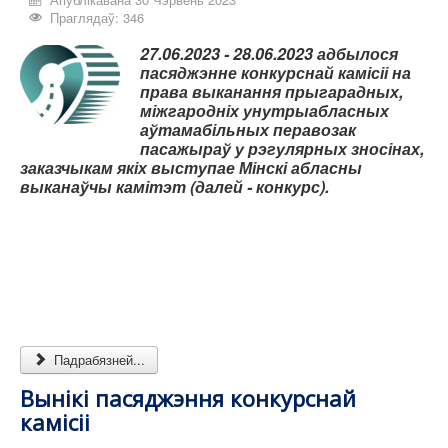
Праглядаў: 346
27.06.2023 - 28.06.2023
адбылося
пасяджэнне конкурснай камісіі на
права выканання прыгарадных,
міжгародніх унутрыабласных
аўтамабільных перавозак
пасажыраў у рэгулярных зносінах,
заказчыкам якіх выступае Мінскі абласны
выканаўчы камітэт (далей - конкурс).
Падрабязней...
Вынікі пасяджэння конкурснай
камісіі