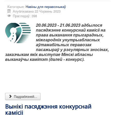
Катэгорыя:
Навіны для перавозчыкаў
Апублікавана 22 Чэрвень 2023
Праглядаў: 398
20.06.2023 - 21.06.2023
адбылося
пасяджэнне конкурснай камісіі на
права выканання прыгарадных,
міжгародніх унутрыабласных
аўтамабільных перавозак
пасажыраў у рэгулярных зносінах,
заказчыкам якіх выступае Мінскі абласны
выканаўчы камітэт (далей - конкурс).
Падрабязней...
Вынікі пасяджэння конкурснай
камісіі