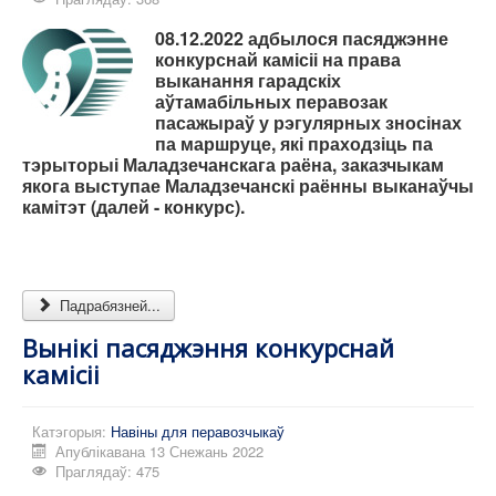
08.12.2022 адбылося пасяджэнне
конкурснай камісіі на права
выканання гарадскіх
аўтамабільных перавозак
пасажыраў у рэгулярных зносінах
па маршруце, які праходзіць па
тэрыторыі Маладзечанскага раёна, заказчыкам
якога выступае Маладзечанскі раённы выканаўчы
камітэт (далей - конкурс).
Падрабязней...
Вынікі пасяджэння конкурснай
камісіі
Катэгорыя:
Навіны для перавозчыкаў
Апублікавана 13 Снежань 2022
Праглядаў: 475