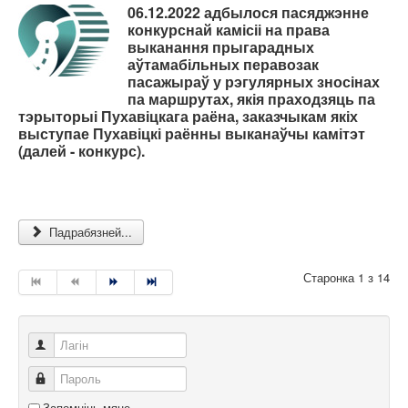
06.12.2022 адбылося пасяджэнне
конкурснай камісіі на права
выканання прыгарадных
аўтамабільных перавозак
пасажыраў у рэгулярных зносінах
па маршрутах, якія праходзяць па
тэрыторыі Пухавіцкага раёна, заказчыкам якіх
выступае Пухавіцкі раённы выканаўчы камітэт
(далей - конкурс).
Падрабязней...
Старонка 1 з 14
Лагін
Пароль
Запомніць мяне