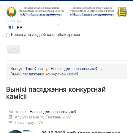
Пошук...
RU
BE
Версія для людзей са слабым зрокам
Toggle
Navigation
Галоўная
Вы тут:
Галоўная
Навіны для перавозчыкаў
Вынікі пасяджэння конкурснай камісіі
Аб прадпрыемстве
Вакансіі
Вынікі пасяджэння конкурснай
Звароты
камісіі
Адміністратыўныя працэдуры
Катэгорыя:
Навіны для перавозчыкаў
Расклад руху
Апублікавана 13 Снежань 2022
Праглядаў: 475
Партал перавозчыкаў
06.12.2022 адбылося пасяджэнне