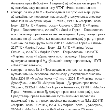
Амельна праз Дуброўку» 1 (адным) аўтобусам катэгорыі М
2
аўтамабільнаму перавозчыку ЧТУП «Новатрансальянс»;
конкурс па лоце № 2 «Прыгарадныя экспрэсныя маршруты
аўтамабільных перавозак пасажыраў у рэгулярных зносінах
№№2201ТК «Мар'іна Горка – Сітнікі», 2217ТК «Мар'іна Горка –
Бор», 2217аТК «Мар'іна Горка – Скрыль», 2205ТК «Мар'іна
Горка – Габриелевка», 2205аТК «Мар'іна Горка – Габриелевка
праз Гарэлец» прызнаны не несапраўдным. Прадставіць права
выканання аўтамабільных перавозак пасажыраў у рэгулярных
зносінах па маршрутах №№ 2201ТК «Мар'іна Горка – Сітнікі»,
2217ТК «Мар'іна Горка – Бор», 2217аТК «Мар'іна Горка –
Скрыль», 2205ТК «Мар'іна Горка – Габриелевка», 2205аТК
«Мар'іна Горка – Габриелевка праз Гарэлец» 1 (адным)
аўтобусам катэгорыі М
аўтамабільнаму перавозчыку ЧТУП
2
«Новатрансальянс»;
конкурс па лоце № 3 «Прыгарадныя экспрэсныя маршруты
аўтамабільных перавозак пасажыраў у рэгулярных зносінах
№№ 2201ТК «Мар'іна Горка – Сітнікі», 2204ТК «Мар'іна Горка –
Дуброўка», 2204аТК «Мар'іна Горка – Дуброўка праз новы
Уборак», 2212аТК «Мар'іна Горка – Амельна», 2218ТК «Мар'іна
Горка – Амельна праз Дуброўку» прызнаны несапраўдным.
Прадставіць права выканання аўтамабільных перавозак
пасажыраў у рэгулярных зносінах па маршрутах №№ 2201ТК
«Мар'іна Горка – Сітнікі», 2204ТК «Мар'іна Горка – Дуброўка»,
2204аТК «Мар'іна Горка – Дуброўка праз новы Уборак»,