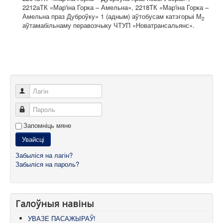
2212аТК «Мар'іна Горка – Амельна», 2218ТК «Мар'іна Горка –
Амельна праз Дуброўку» 1 (адным) аўтобусам катэгорыі М
2
аўтамабільнаму перавозчыку ЧТУП «Новатрансальянс».
Лагін
Пароль
Запомніць мяне
Увайсці
Забыліся на лагін?
Забыліся на пароль?
Галоўныя навіны
УВАЗЕ ПАСАЖЫРАЎ!