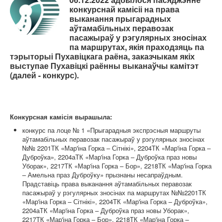
Карта сайта
конкурснай камісіі на права
выканання прыгарадных
аўтамабільных перавозак
пасажыраў у рэгулярных зносінах
па маршрутах, якія праходзяць па
тэрыторыі Пухавіцкага раёна, заказчыкам якіх
выступае Пухавіцкі раённы выканаўчы камітэт
(далей - конкурс).
Конкурсная камісія вырашыла:
конкурс па лоце № 1 «Прыгарадныя экспрэсныя маршруты
аўтамабільных перавозак пасажыраў у рэгулярных зносінах
№№ 2201ТК «Мар'іна Горка – Сітнікі», 2204ТК «Мар'іна Горка –
Дуброўка», 2204аТК «Мар'іна Горка – Дуброўка праз новы
Уборак», 2217ТК «Мар'іна Горка – Бор», 2218ТК «Мар'іна Горка
– Амельна праз Дуброўку» прызнаны несапраўдным.
Прадставіць права выканання аўтамабільных перавозак
пасажыраў у рэгулярных зносінах па маршрутах №№2201ТК
«Мар'іна Горка – Сітнікі», 2204ТК «Мар'іна Горка – Дуброўка»,
2204аТК «Мар'іна Горка – Дуброўка праз новы Уборак»,
2217ТК «Мар'іна Горка – Бор», 2218ТК «Мар'іна Горка –