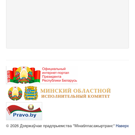
© 2026 Дзяржаўнае прадпрыемства "Мінаблпасажыртранс"
Наверх