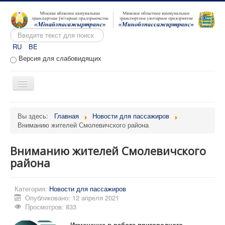
Искать...
RU
BE
Версия для слабовидящих
Включить/
выключить
навигацию
Главная
Вы здесь:
Главная
Новости для пассажиров
Вниманию жителей Смолевичского района
О предприятии
Вакансии
Вниманию жителей Смолевичского
Обращения
района
Административные процедуры
Категория:
Новости для пассажиров
Расписание движения
Опубликовано: 12 апреля 2021
Просмотров: 833
Портал перевозчиков
Изменение в работе пригородного