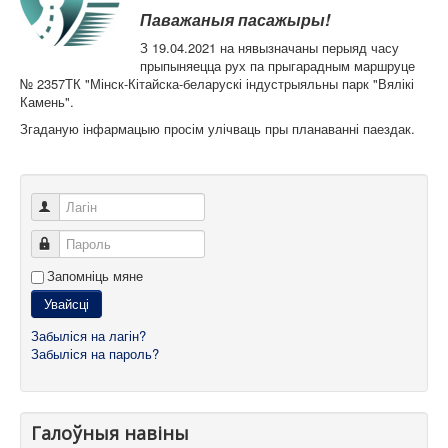
Карта сайта
Паважаныя пасажыры!
З 19.04.2021 на нявызначаны перыяд часу
прыпыняецца рух па прыгарадным маршруце
№ 2357ТК "Мінск-Кітайска-беларускі індустрыяльны парк "Вялікі
Камень".
Згаданую інфармацыю просім улічваць пры планаванні паездак.
Лагін
Пароль
Запомніць мяне
Увайсці
Забыліся на лагін?
Забыліся на пароль?
Галоўныя навіны