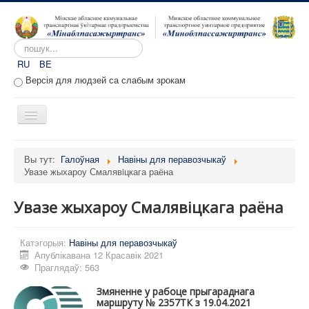
Пошук...
RU
BE
Версія для людзей са слабым зрокам
Toggle
Navigation
Галоўная
Вы тут:
Галоўная
Навіны для перавозчыкаў
Увазе жыхароу Смалявiцкага раёна
Аб прадпрыемстве
Вакансіі
Увазе жыхароу Смалявiцкага раёна
Звароты
Катэгорыя:
Адміністратыўныя працэдуры
Навіны для перавозчыкаў
Апублікавана 12 Красавік 2021
Расклад руху
Праглядаў: 563
Партал перавозчыкаў
Змяненне у рабоце прыгараднага
маршруту № 2357ТК з 19.04.2021