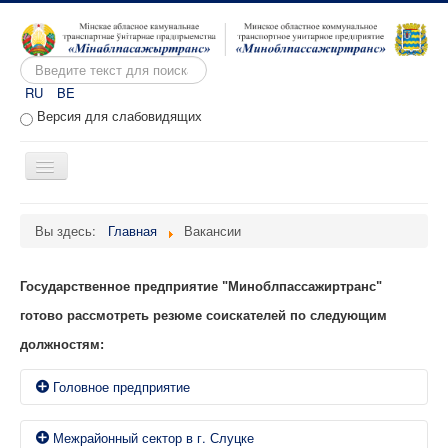
Искать...
RU
BE
Версия для слабовидящих
Включить/
выключить
навигацию
Главная
Вы здесь:
Главная
Вакансии
О предприятии
Вакансии
Государственное предприятие "Миноблпассажиртранс"
готово рассмотреть резюме соискателей по следующим
Обращения
должностям:
Административные процедуры
Расписание движения
Головное предприятие
Портал перевозчиков
Вакансий нет.
Межрайонный сектор в г. Слуцке