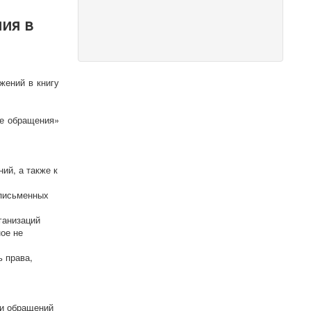
ия в
жений в книгу
ые обращения»
ий, а также к
 письменных
ганизаций
ое не
 права,
ии обращений