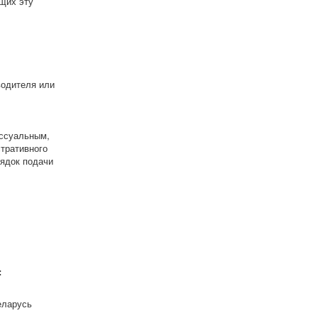
щих эту
водителя или
ессуальным,
тративного
рядок подачи
:
еларусь