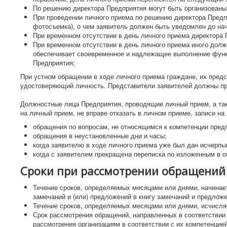
По решению директора Предприятия могут быть организованы 
При проведении личного приема по решению директора Предпр
фотосъемка), о чем заявитель должен быть уведомлен до на
При временном отсутствии в день личного приема директора
При временном отсутствии в день личного приема иного долж
обеспечивает своевременное и надлежащее выполнение фун
Предприятия;
При устном обращении в ходе личного приема граждане, их пред
удостоверяющий личность. Представители заявителей должны п
Должностные лица Предприятия, проводящие личный прием, а та
на личный прием, не вправе отказать в личном приеме, записи н
обращения по вопросам, не относящимся к компетенции пред
обращения в неустановленные дни и часы;
когда заявителю в ходе личного приема уже был дан исчерп
когда с заявителем прекращена переписка по изложенным в 
Сроки при рассмотрении обращени
Течение сроков, определяемых месяцами или днями, начинае
замечаний и (или) предложений в книгу замечаний и предлож
Течение сроков, определяемых месяцами или днями, исчисляе
Срок рассмотрения обращений, направленных в соответствии 
рассмотрения организациям в соответствии с их компетенцией