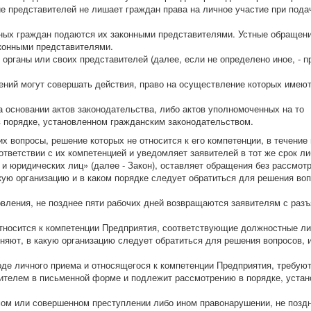
ие представителей не лишает граждан права на личное участие при пода
ных граждан подаются их законными представителями. Устные обращен
конными представителями.
органы или своих представителей (далее, если не определено иное, - 
ний могут совершать действия, право на осуществление которых имеют
 основании актов законодательства, либо актов уполномоченных на то
в порядке, установленном гражданским законодательством.
вопросы, решение которых не относится к его компетенции, в течение 
тветствии с их компетенцией и уведомляет заявителей в тот же срок ли
и юридических лиц» (далее - Закон), оставляет обращения без рассмот
кую организацию и в каком порядке следует обратиться для решения воп
вления, не позднее пяти рабочих дней возвращаются заявителям с раз
относится к компетенции Предприятия, соответствующие должностные л
няют, в какую организацию следует обратиться для решения вопросов, 
оде личного приема и относящегося к компетенции Предприятия, требую
вителем в письменной форме и подлежит рассмотрению в порядке, уста
м или совершенном преступлении либо ином правонарушении, не поздн