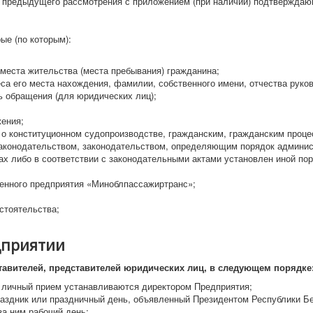
 предыдущего рассмотрения с приложением (при наличии) подтверждаю
рые (по которым):
 места жительства (места пребывания) гражданина;
са его места нахождения, фамилии, собственного имени, отчества руко
ь обращения (для юридических лиц);
ения;
 о конституционном судопроизводстве, гражданским, гражданским проц
аконодательством, законодательством, определяющим порядок админис
х либо в соответствии с законодательными актами установлен иной по
венного предприятия «Миноблпассажиртранс»;
стоятельства;
дприятии
тавителей, представителей юридических лиц, в следующем порядке
а личный прием устанавливаются директором Предприятия;
раздник или праздничный день, объявленный Президентом Республики Б
а ним рабочий день;