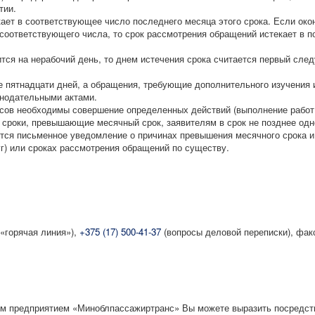
тии.
ет в соответствующее число последнего месяца этого срока. Если окон
 соответствующего числа, то срок рассмотрения обращений истекает в 
тся на нерабочий день, то днем истечения срока считается первый сле
пятнадцати дней, а обращения, требующие дополнительного изучения и
онодательными актами.
сов необходимы совершение определенных действий (выполнение работ,
в сроки, превышающие месячный срок, заявителям в срок не позднее одн
тся письменное уведомление о причинах превышения месячного срока и
уг) или сроках рассмотрения обращений по существу.
«горячая линия»),
+375 (17) 500-41-37
(вопросы деловой переписки), фа
ым предприятием «Миноблпассажиртранс» Вы можете выразить посредс