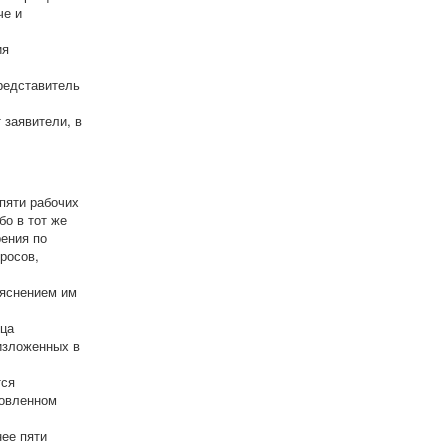
че и
ия
представитель
 заявители, в
пяти рабочих
бо в тот же
рения по
росов,
ъяснением им
ица
изложенных в
тся
новленном
ее пяти