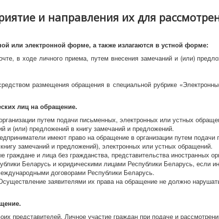
иятие и направления их для рассмотрен
й или электронной форме, а также излагаются в устной форме:
чте, в ходе личного приема, путем внесения замечаний и (или) предло
средством размещения обращения в специальной рубрике «Электронн
ских лиц на обращение.
организации путем подачи письменных, электронных или устных обращен
 и (или) предложений в книгу замечаний и предложений.
едприниматели имеют право на обращение в организации путем подачи
 книгу замечаний и предложений), электронных или устных обращений.
е граждане и лица без гражданства, представительства иностранных ор
ублики Беларусь и юридическими лицами Республики Беларусь, если ин
 международными договорами Республики Беларусь.
Осуществление заявителями их права на обращение не должно нарушать
ащение.
воих представителей. Личное участие граждан при подаче и рассмотрен