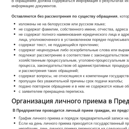
В обращениях должна содержаться информация о результатах их
информацию документов.
Оставляются без рассмотрения по существу обращения
, кото
изложены не на белорусском или русском языке;
не содержат фамилии, собственного имени, отчества, адреса
не содержат полного наименования юридического лица и адре
лица, уполномоченного в установленном порядке подписыват
содержат текст, не поддающийся прочтению;
содержат нецензурные либо оскорбительные слова или выраж
подлежат рассмотрению в соответствии с законодательством
хозяйственным процессуальным, уголовно-процессуальным з
процесса, законодательством об административных процедура
и рассмотрения таких обращений;
содержат вопросы, не относящиеся к компетенции государст
пропущен без уважительной причины срок подачи жалобы;
подано повторное обращение и в нем не содержатся новые об
с заявителем прекращена переписка.
Организация личного приема в Пре
В Предприятии проводится личный прием граждан, их предс
График личного приема и порядок предварительной записи н
Если на день личного приема приходится государственный п
нерабочим, день личного приема переносится на следующий з