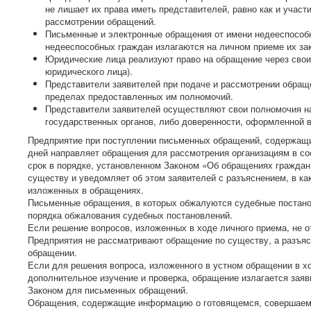
не лишает их права иметь представителей, равно как и участ
рассмотрении обращений.
Письменные и электронные обращения от имени недееспособ
недееспособных граждан излагаются на личном приеме их за
Юридические лица реализуют право на обращение через свои 
юридического лица).
Представители заявителей при подаче и рассмотрении обраще
пределах предоставленных им полномочий.
Представители заявителей осуществляют свои полномочия на
государственных органов, либо доверенности, оформленной 
Предприятие при поступлении письменных обращений, содержащих 
дней направляет обращения для рассмотрения организациям в соо
срок в порядке, установленном Законом «Об обращениях граждан 
существу и уведомляет об этом заявителей с разъяснением, в ка
изложенных в обращениях.
Письменные обращения, в которых обжалуются судебные постано
порядка обжалования судебных постановлений.
Если решение вопросов, изложенных в ходе личного приема, не 
Предприятия не рассматривают обращение по существу, а разъяс
обращении.
Если для решения вопроса, изложенного в устном обращении в х
дополнительное изучение и проверка, обращение излагается зая
Законом для письменных обращений.
Обращения, содержащие информацию о готовящемся, совершаемо