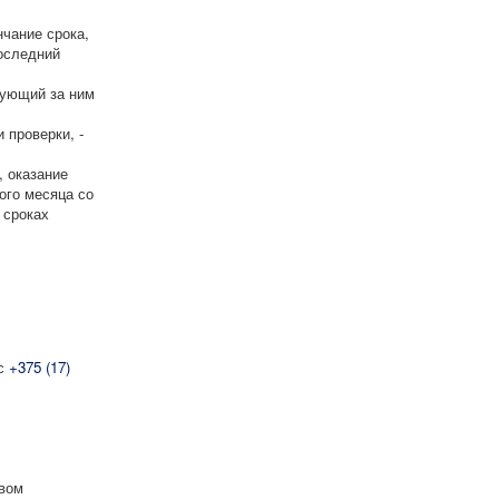
чание срока,
последний
дующий за ним
 проверки, -
 оказание
ого месяца со
 сроках
кс
+375 (17)
твом