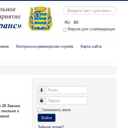
Искать...
RU
BE
Версия для слабовидящих
чиков
Контрольно-ревизорская служба
Карта сайта
Логин
Пароль
 25 Закона
Запомнить меня
а только с
щений
Войти
Забыли логин?