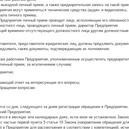
выездной личный прием, а также предварительная запись на такой прие
иятия могут применяться технические средства (аудио- и видеозапись, 
чала личного приема;
 Предприятия личный прием проводит лицо, исполняющее его обязанност
ностного лица, проводящего личный прием, директор Предприятия
кций временно отсутствующего должностного лица другим должностным
ставители, представители юридических лиц, должны предъявить докумен
редъявить также документы, подтверждающие их полномочия.
кже работники Предприятия, уполномоченные осуществлять предварите
а личный прием, за исключением случаев:
приятия;
ывающий ответ на интересующие его вопросы;
обращении вопросам.
й
тся со дня, следующего за днем регистрации обращения в Предприятии,
ений Предприятия.
тся в месяцах или календарных днях, если иное не установлено Закон
с частью первой пункта 3 статьи 10 Закона (направление обращения дл
) в Предприятие для рассмотрения в соответствии с компетенцией, исч