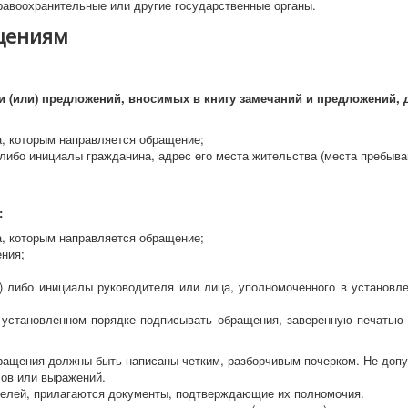
равоохранительные или другие государственные органы.
щениям
 (или) предложений, вносимых в книгу замечаний и предложений,
а, которым направляется обращение;
 либо инициалы гражданина, адрес его места жительства (места пребыва
:
а, которым направляется обращение;
ения;
) либо инициалы руководителя или лица, уполномоченного в установл
 установленном порядке подписывать обращения, заверенную печатью
ращения должны быть написаны четким, разборчивым почерком. Не допу
лов или выражений.
елей, прилагаются документы, подтверждающие их полномочия.