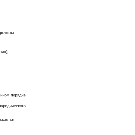
 должны
ния);
енном порядке
 юридического
скается