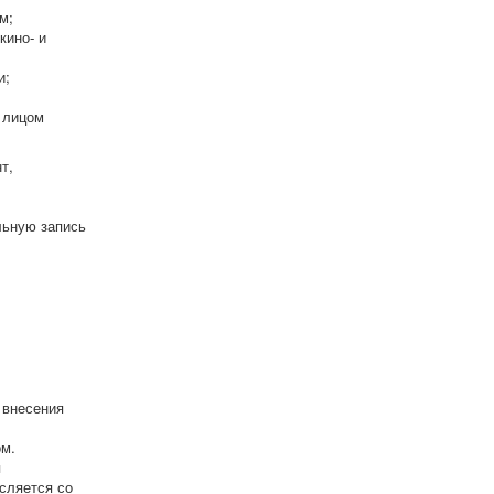
м;
кино- и
и;
 лицом
т,
льную запись
 внесения
ом.
я
исляется со