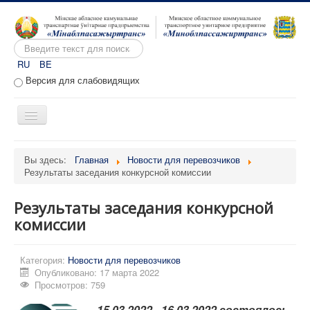
Искать...
RU
BE
Версия для слабовидящих
Включить/
выключить
навигацию
Главная
Вы здесь:
Главная
Новости для перевозчиков
Результаты заседания конкурсной комиссии
О предприятии
Вакансии
Результаты заседания конкурсной
Обращения
комиссии
Административные процедуры
Категория:
Новости для перевозчиков
Расписание движения
Опубликовано: 17 марта 2022
Просмотров: 759
Портал перевозчиков
15.03.2022 - 16.03.2022 состоялось