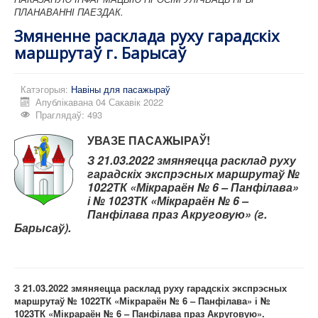
ПЛАНАВАННІ ПАЕЗДАК.
Змяненне расклада руху гарадскіх
маршрутаў г. Барысаў
Катэгорыя:
Навіны для пасажыраў
Апублікавана 04 Сакавік 2022
Праглядаў: 493
УВАЗЕ
ПАСАЖЫРАЎ!
З 21.03.2022 змяняецца расклад руху
гарадскіх экспрэсных маршрутаў №
1022ТК «
Мікрараён № 6 – Панфілава»
і № 10
23ТК «Мікрараён № 6
–
Панфілава праз Акруговую» (г.
Барысаў).
З 21.03.2022 змяняецца расклад руху гарадскіх экспрэсных
маршрутаў № 1022ТК «
Мікрараён № 6 – Панфілава» і №
10
23ТК «Мікрараён № 6
– Панфілава праз Акруговую».