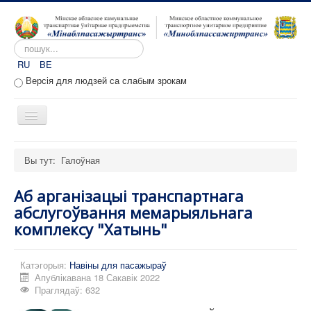
Пошук...
RU
BE
Версія для людзей са слабым зрокам
Toggle
Navigation
Галоўная
Вы тут:
Галоўная
Аб прадпрыемстве
Аб арганізацыі транспартнага
Вакансіі
абслугоўвання мемарыяльнага
Звароты
комплексу "Хатынь"
Адміністратыўныя працэдуры
Катэгорыя:
Навіны для пасажыраў
Расклад руху
Апублікавана 18 Сакавік 2022
Праглядаў: 632
Партал перавозчыкаў