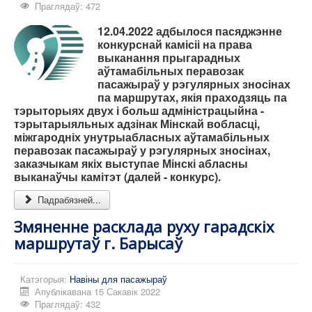
Праглядаў: 472
12.04.2022 адбылося пасяджэнне
конкурснай камісіі на права
выканання прыгарадных
аўтамабільных перавозак
пасажыраў у рэгулярных зносінах
па маршрутах, якія праходзяць па
тэрыторыях двух і больш адміністрацыйна -
тэрытарыяльных адзінак Мінскай вобласці,
міжгародніх унутрыабласных аўтамабільных
перавозак пасажыраў у рэгулярных зносінах,
заказчыкам якіх выступае Мінскі абласны
выканаўчы камітэт (далей - конкурс).
Падрабязней...
Змяненне расклада руху гарадскіх
маршрутаў г. Барысаў
Катэгорыя:
Навіны для пасажыраў
Апублікавана 15 Сакавік 2022
Праглядаў: 432