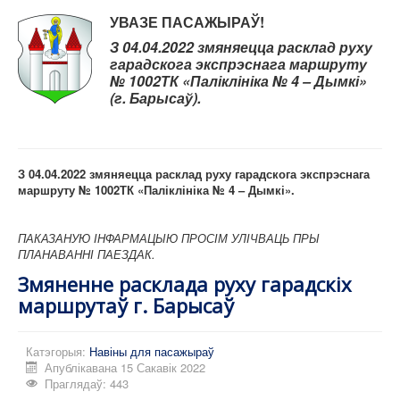
УВАЗЕ
ПАСАЖЫРАЎ!
З 04.04.2022 змяняецца расклад руху
гарадскога экспрэснага маршруту
№ 1002ТК «
Паліклініка № 4 – Дымкі»
(г. Барысаў).
З 04.04.2022 змяняецца расклад руху гарадскога экспрэснага
маршруту № 1002ТК «
Паліклініка № 4 – Дымкі».
ПАКАЗАНУЮ ІНФАРМАЦЫЮ ПРОСІМ УЛІЧВАЦЬ ПРЫ
ПЛАНАВАННІ ПАЕЗДАК.
Змяненне расклада руху гарадскіх
маршрутаў г. Барысаў
Катэгорыя:
Навіны для пасажыраў
Апублікавана 15 Сакавік 2022
Праглядаў: 443