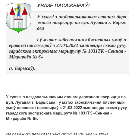
УВАЗЕ
ПАСАЖЫРАЎ!
У сувязі з нездавальняючым станам даро
жнага пакрыцця па вул. Лугавая г. Барыс
ава 
і ў мэтах забеспячэння бяспечных умоў п
еравозкі пасажыраў з 21.03.2022 змяняецца схема руху 
гарадскога экспрэснага маршруту № 1031ТК «Сенная - 
Мікрараён № 6» 
(г. Барысаў).
У сувязі з нездавальняючым станам дарожнага пакрыцця па
вул. Лугавая г. Барысава і ў мэтах забеспячэння бяспечных
умоў перавозкі пасажыраў з 21.03.2022 змяняецца схема руху
гарадскога экспрэснага маршруту № 1031ТК «Сенная -
Мікрараён № 6»
.
ПАКАЗАНУЮ ІНФАРМАЦЫЮ ПРОСІМ УЛІЧВАЦЬ ПРЫ