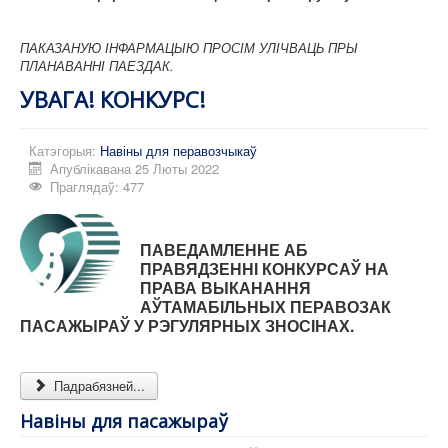
ПАКАЗАНУЮ ІНФАРМАЦЫЮ ПРОСІМ УЛІЧВАЦЬ ПРЫ
ПЛАНАВАННІ ПАЕЗДАК.
УВАГА! КОНКУРС!
Катэгорыя:
Навіны для перавозчыкаў
Апублікавана 25 Люты 2022
Праглядаў: 477
ПАВЕДАМЛЕННЕ АБ
ПРАВЯДЗЕННІ КОНКУРСАЎ НА
ПРАВА ВЫКАНАННЯ
АЎТАМАБІЛЬНЫХ ПЕРАВОЗАК
ПАСАЖЫРАЎ У РЭГУЛЯРНЫХ ЗНОСІНАХ.
Падрабязней...
Навіны для пасажыраў