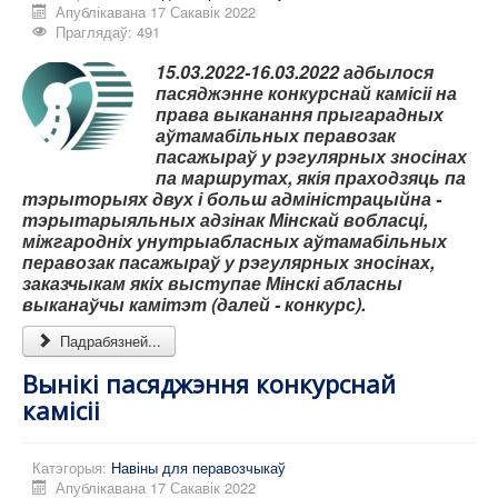
Апублікавана 17 Сакавік 2022
Праглядаў: 491
15.03.2022-16.03.2022 адбылося
пасяджэнне конкурснай камісіі на
права выканання прыгарадных
аўтамабільных перавозак
пасажыраў у рэгулярных зносінах
па маршрутах, якія праходзяць па
тэрыторыях двух і больш адміністрацыйна -
тэрытарыяльных адзінак Мінскай вобласці,
міжгародніх унутрыабласных аўтамабільных
перавозак пасажыраў у рэгулярных зносінах,
заказчыкам якіх выступае Мінскі абласны
выканаўчы камітэт (далей - конкурс).
Падрабязней...
Вынікі пасяджэння конкурснай
камісіі
Катэгорыя:
Навіны для перавозчыкаў
Апублікавана 17 Сакавік 2022