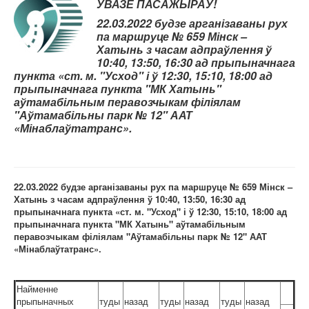
УВАЗЕ
ПАСАЖЫРАЎ!
Карта сайта
22.03.2022 будзе арганізаваны рух
па маршруце № 659 Мінск –
Хатынь з часам адпраўлення ў
10:40, 13:50, 16:30 ад прыпыначнага
пункта «ст. м. "Усход" і ў 12:30, 15:10, 18:00 ад
прыпыначнага пункта "МК Хатынь"
аўтамабільным перавозчыкам філіялам
"Аўтамабільны парк № 12" ААТ
«Мінаблаўтатранс».
22.03.2022 будзе арганізаваны рух па маршруце № 659 Мінск –
Хатынь з часам адпраўлення ў 10:40, 13:50, 16:30 ад
прыпыначнага пункта «ст. м. "Усход" і ў 12:30, 15:10, 18:00 ад
прыпыначнага пункта "МК Хатынь" аўтамабільным
перавозчыкам філіялам "Аўтамабільны парк № 12" ААТ
«Мінаблаўтатранс».
Найменне
прыпыначных
туды
назад
туды
назад
туды
назад