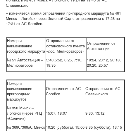
Славинского;
– изменяется время отправления пригородного маршрута № 461
Минск – Логойск через Зеленый Сад с отправлением с 17:28 на
17:31 от АС Логойск.
Номер и
Отправления от
Отправления от
наименование
остановочного пункта
Автостанции
городского маршрута
«пос.
Мелиораторов»
№ 51 Автостанция –
5:40,5:52, 6:25, 7:10,
19:24, 20:12, 20:18,
Мелиораторов
19:35
20:20, 20:57
Номер и
наименование
Отправления от АС
Отправления от АС
пригородных
Логойск
Славинского
маршрутов
№ 350 Минск –
Логойск (через РГЦ
15:07, 18:07
9:30, 13:12
«Силичи»)
№ 369С/369аС Минск
10:20 (суббота), 15:00
8:35 (суббота), 13:15