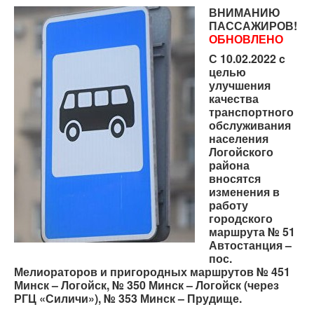
Контрольно-ревизорская служба
ВНИМАНИЮ
ПАССАЖИРОВ!
Карта сайта
ОБНОВЛЕНО
С 10.02.2022 c
целью
улучшения
качества
транспортного
обслуживания
населения
Логойского
района
вносятся
изменения в
работу
городского
маршрута № 51
Автостанция –
пос.
Мелиораторов и пригородных маршрутов № 451
Минск – Логойск, № 350 Минск – Логойск (через
РГЦ «Силичи»), № 353 Минск – Прудище.