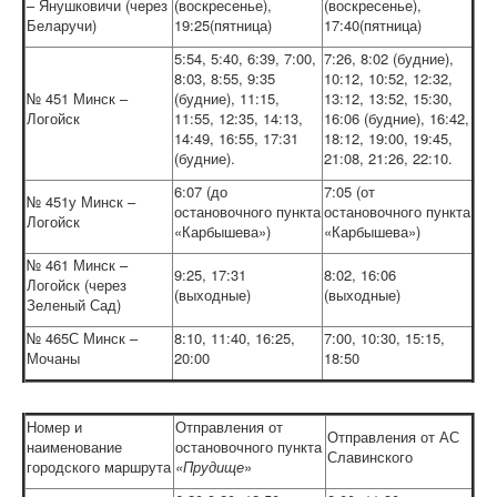
– Янушковичи (через
(воскресенье),
(воскресенье),
Беларучи)
19:25(пятница)
17:40(пятница)
5:54, 5:40, 6:39, 7:00,
7:26, 8:02 (будние),
8:03, 8:55, 9:35
10:12, 10:52, 12:32,
№ 451 Минск –
(будние), 11:15,
13:12, 13:52, 15:30,
Логойск
11:55, 12:35, 14:13,
16:06 (будние), 16:42,
14:49, 16:55, 17:31
18:12, 19:00, 19:45,
(будние).
21:08, 21:26, 22:10.
6:07 (до
7:05 (от
№ 451у Минск –
остановочного пункта
остановочного пункта
Логойск
«Карбышева»)
«Карбышева»)
№ 461 Минск –
9:25, 17:31
8:02, 16:06
Логойск (через
(выходные)
(выходные)
Зеленый Сад)
№ 465С Минск –
8:10, 11:40, 16:25,
7:00, 10:30, 15:15,
Мочаны
20:00
18:50
Номер и
Отправления от
Отправления от АС
наименование
остановочного пункта
Славинского
городского маршрута
«Прудище
»