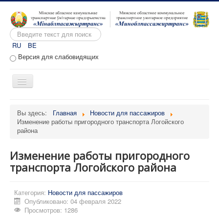
Искать...
RU
BE
Версия для слабовидящих
Включить/
выключить
навигацию
Главная
Вы здесь:
Главная
Новости для пассажиров
Изменение работы пригородного транспорта Логойского
О предприятии
района
Вакансии
Изменение работы пригородного
Обращения
транспорта Логойского района
Административные процедуры
Расписание движения
Категория:
Новости для пассажиров
Опубликовано: 04 февраля 2022
Портал перевозчиков
Просмотров: 1286