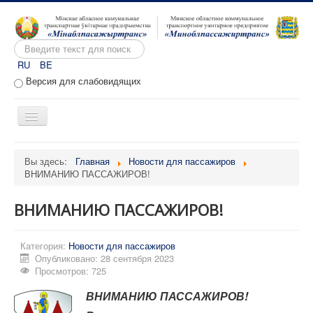
Искать...
RU
BE
Версия для слабовидящих
Включить/
выключить
навигацию
Главная
Вы здесь:
Главная
Новости для пассажиров
ВНИМАНИЮ ПАССАЖИРОВ!
О предприятии
Вакансии
ВНИМАНИЮ ПАССАЖИРОВ!
Обращения
Категория:
Административные процедуры
Новости для пассажиров
Опубликовано: 28 сентября 2023
Расписание движения
Просмотров: 725
Портал перевозчиков
ВНИМАНИЮ ПАССАЖИРОВ!