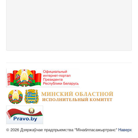
© 2026 Дзяржаўнае прадпрыемства "Мінаблпасажыртранс"
Наверх