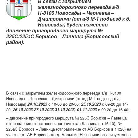
В связи с закрытием
Контрольно-ревизорская служба
железнодорожного переезда а/д
Карта сайта
Н-8100 Новосады – Черневка –
Дмитровичи (от а/д М-1 подъезд к д.
Новосады) будет изменено
движение пригородного маршрута №
225С/225аС Борисов – Лавница (Борисовский
район).
В связи с закрытием железнодорожного переезда а/д Н-8100
Новосады – Черневка – Дмитровичи (от а/д М-1 подъезд к д.
Новосады)
24.10.2023
с 10-00 до 20-00;
25.10.2023
с 09-20 до 14-
20;
26.10.2023,27.10.2023,31.10.2023, 01.11.2023
с 09-20 до 16-40:
– движение пригородного маршрута № 225С Борисов – Лавница
(отправление от остановочного пункта «Лавница» в 16:10), №
225аС Борисов – Лавница (отправление от АВ Борисов в 14:20) на
участке от АВ Борисов до д. Большие Негновичи организуется по