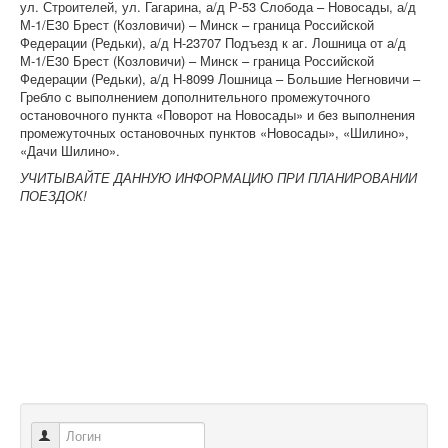
ул. Строителей, ул. Гагарина, а/д Р-53 Слобода – Новосады, а/д
М-1/Е30 Брест (Козловичи) – Минск – граница Российской
Федерации (Редьки), а/д Н-23707 Подъезд к аг. Лошница от а/д
М-1/Е30 Брест (Козловичи) – Минск – граница Российской
Федерации (Редьки), а/д Н-8099 Лошница – Большие Негновичи –
Гребло с выполнением дополнительного промежуточного
остановочного пункта «Поворот на Новосады» и без выполнения
промежуточных остановочных пунктов «Новосады», «Шилино»,
«Дачи Шилино».
УЧИТЫВАЙТЕ ДАННУЮ ИНФОРМАЦИЮ ПРИ ПЛАНИРОВАНИИ
ПОЕЗДОК!
Логин