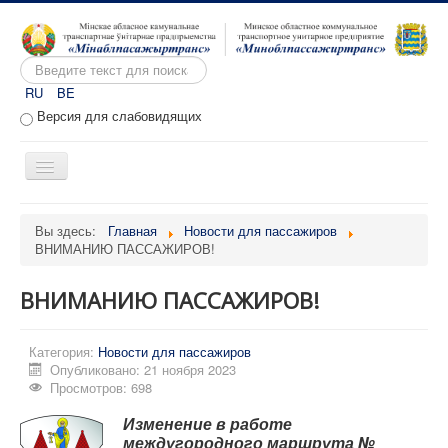
Искать...
RU
BE
Версия для слабовидящих
Включить/
выключить
навигацию
Главная
Вы здесь:
Главная
Новости для пассажиров
ВНИМАНИЮ ПАССАЖИРОВ!
О предприятии
Вакансии
ВНИМАНИЮ ПАССАЖИРОВ!
Обращения
Категория:
Административные процедуры
Новости для пассажиров
Опубликовано: 21 ноября 2023
Расписание движения
Просмотров: 698
Портал перевозчиков
Изменение в работе
междугородного маршрута №