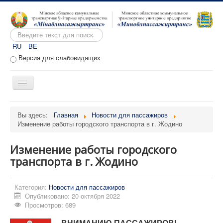
Искать...
RU
BE
Версия для слабовидящих
Включить/
выключить
навигацию
Главная
Вы здесь:
Главная
Новости для пассажиров
Изменение работы городского транспорта в г. Жодино
О предприятии
Вакансии
Изменение работы городского
Обращения
транспорта в г. Жодино
Административные процедуры
Категория:
Новости для пассажиров
Расписание движения
Опубликовано: 20 октября 2022
Просмотров: 689
Портал перевозчиков
ВНИМАНИЮ ПАССАЖИРОВ!