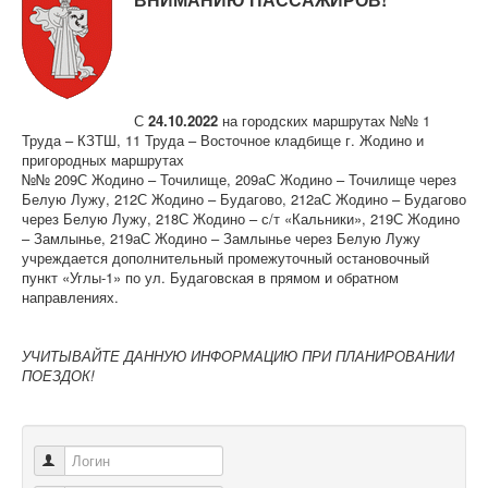
Контрольно-ревизорская служба
Карта сайта
С
24.10.2022
на городских маршрутах №№ 1
Труда – КЗТШ, 11 Труда – Восточное кладбище г. Жодино и
пригородных маршрутах
№№ 209С Жодино – Точилище, 209аС Жодино – Точилище через
Белую Лужу, 212С Жодино – Будагово, 212аС Жодино – Будагово
через Белую Лужу, 218С Жодино – с/т «Кальники», 219С Жодино
– Замлынье, 219аС Жодино – Замлынье через Белую Лужу
учреждается дополнительный промежуточный остановочный
пункт «Углы-1» по ул. Будаговская в прямом и обратном
направлениях.
УЧИТЫВАЙТЕ ДАННУЮ ИНФОРМАЦИЮ ПРИ ПЛАНИРОВАНИИ
ПОЕЗДОК!
Логин