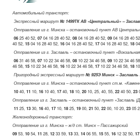
Автомобильный транспорт:
Экспрессный маршрут
№ 1499ТК АВ «Центральный» – Заслав
Отправление из г. Минска – остановочный пункт АВ Центральны
06
25 40 52,
07
04 16 28 40 52,
08
04 16 28 40 52,
09
04 16 28 40 5
40 52,
15
04 16 28 40 52,
16
04 16 28 40 52,
17
04 16 28 40 52,
18
04
Отправление из г. Заславль – остановочный пункт «Вокзальна
06
31 46 58,
07
10 22 34 46 58,
08
10 22 34 46 58,
09
10 22 34 46 5
46 58,
15
10 22 34 46 58,
16
10 22 34 46 58,
17
10 22 34 46 58,
18
10
Пригородный экспрессный маршрут
№ 925Э Минск – Заславль 
Отправление из г. Минска – остановочный пункт ст.м. «Каменн
10
40,
11
10,
16
10 40,
17
40,
18
10,
20
10, 25, 40, 55,
22
40 50,
23
0
Отправление из г. Заславль – остановочный пункт «Заславль (Д
11
25,
13
30,
16
40,
17
10,
18
25,
19
00,
21
50,
22
00, 10 20,
23
05 2
Железнодорожный транспорт:
Отправление из г. Минска – ж/д ст. Минск – Пассажирский
09
53,
10
54,
11
28,
12
33 59,
13
33,
14
06 55,
15
55,
16
12 32 50,
17