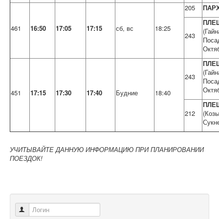
205
ПАР
ПЛЕ
461
16:50
17:05
17:15
сб, вс
18:25
(Гайн
243
Поса
Октя
ПЛЕ
(Гайн
243
Поса
Октя
451
17:15
17:30
17:40
Будние
18:40
ПЛЕ
212
(Козы
Сукн
УЧИТЫВАЙТЕ ДАННУЮ ИНФОРМАЦИЮ ПРИ ПЛАНИРОВАНИИ
ПОЕЗДОК!
Логин