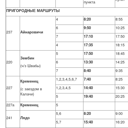
пункта
ПРИГОРОДНЫЕ МАРШРУТЫ
4
8:20
8:55
6
9:50
10:25
237
Айнаровичи
7
17:10
17:50
4
17:35
18:15
5
17:50
18:45
Зембин
220
6
13:30
14:25
(ч/з Швабы)
7
8:40
9:35
1,2,3,4,5,6,7
7:40
8:25
Кременец
227
1,2,3,4,5
14:40
15:30
(с заездом в
Калачи)
5
19:40
20:25
227а
Кременец
5
5,6
8:20
9:00
241
Лядо
5,7
15:40
16:20