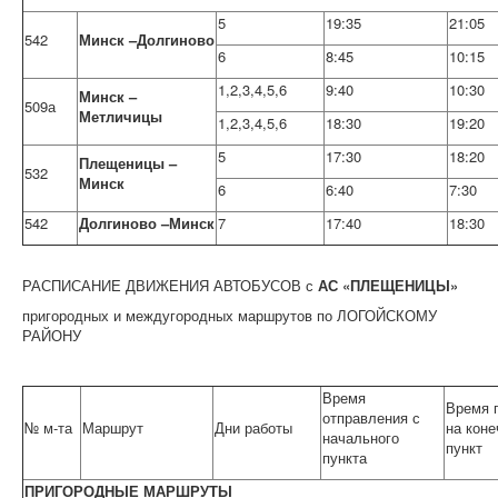
5
19:35
21:05
542
Минск –Долгиново
6
8:45
10:15
1,2,3,4,5,6
9:40
10:30
Минск –
509а
Метличицы
1,2,3,4,5,6
18:30
19:20
5
17:30
18:20
Плещеницы –
532
Минск
6
6:40
7:30
542
Долгиново –Минск
7
17:40
18:30
РАСПИСАНИЕ ДВИЖЕНИЯ АВТОБУСОВ с
АС «ПЛЕЩЕНИЦЫ»
пригородных и междугородных маршрутов по ЛОГОЙСКОМУ
РАЙОНУ
Время
Время 
отправления с
№ м-та
Маршрут
Дни работы
на кон
начального
пункт
пункта
ПРИГОРОДНЫЕ МАРШРУТЫ