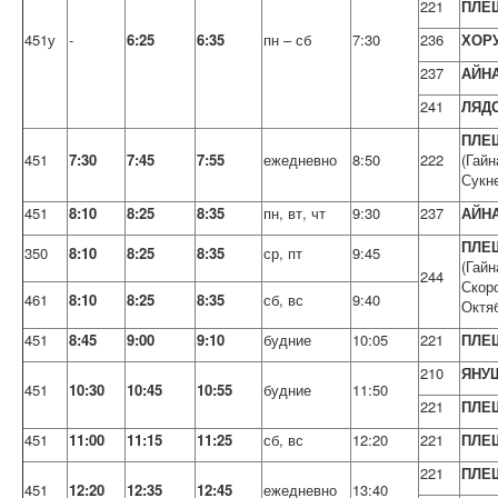
221
ПЛЕ
451у
-
6:25
6:35
пн – сб
7:30
236
ХОР
237
АЙН
241
ЛЯД
ПЛЕ
451
7:30
7:45
7:55
ежедневно
8:50
222
(Гайн
Сукн
451
8:10
8:25
8:35
пн, вт, чт
9:30
237
АЙН
ПЛЕ
350
8:10
8:25
8:35
ср, пт
9:45
(Гайн
244
Скор
461
8:10
8:25
8:35
сб, вс
9:40
Октя
451
8:45
9:00
9:10
будние
10:05
221
ПЛЕ
210
ЯНУ
451
10:30
10:45
10:55
будние
11:50
221
ПЛЕ
451
11:00
11:15
11:25
сб, вс
12:20
221
ПЛЕ
221
ПЛЕ
451
12:20
12:35
12:45
ежедневно
13:40