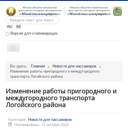
Искать...
RU
BE
Версия для слабовидящих
Включить/
выключить
навигацию
Главная
Вы здесь:
Главная
Новости для пассажиров
Изменение работы пригородного и междугородного
О предприятии
транспорта Логойского района
Вакансии
Изменение работы пригородного и
Обращения
междугородного транспорта
Административные процедуры
Логойского района
Расписание движения
Категория:
Новости для пассажиров
Портал перевозчиков
Опубликовано: 13 октября 2022