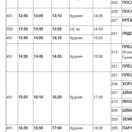
242
ПОС
228
ПОС
451
12:45
13:00
13:10
будние
14:05
227
КРЕ
350
13:30
13:45
13:55
сб, вс
14:50
241
ЛЯД
451
13:45
14:00
14:10
будние
15:05
ПЛЕ
212
(Козы
451
14:30
14:45
14:55
будние
15:50
Сукн
221
ПЛЕ
221
ПЛЕ
236
ХОР
237
АЙН
451
15:55
16:10
16:20
будние
17:20
210
ЯНУ
206
ШВА
220
ЗЕМ
451
16:35
16:50
17:00
будние
18:00
205
ПАР