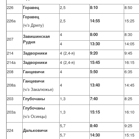
226
Горавец
2,5
8:10
8:50
Горавец
226а
2,5
14:55
15:25
(ч/з Дрилу)
4
8:00
8:30
Завишинская
207
Рудня
4
13:30
14:05
214
Задворники
4 (2,4-я)
9:20
9:45
214а
Задворники
4 (2,4-я)
15:45
16:15
208
Ганцевичи
4
5:50
6:35
Ганцевичи
208а
4
13:40
14:45
(ч/з Закалюжье)
203
Глубочаны
1,3
7:40
8:25
Глубочаны
203а
1,3
15:15
16:10
(ч/з Осинцы)
5,7
8:40
9:25
224
Дальковичи
5,7
14:30
15:15