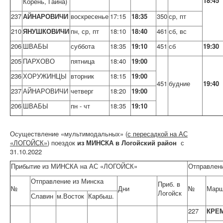
18:45
Корень, Гайна)
237
АЙНАРОВИЧИ
воскресенье
17:15
18:35
350
ср, пт
210
ЯНУШКОВИЧИ
пн, ср, пт
18:10
18:40
461
сб, вс
206
ШВАБЫ
суббота
18:35
19:10
451
сб
19:30
205
ПАРХОВО
пятница
18:40
19:00
236
ХОРУЖИНЦЫ
вторник
18:15
19:00
451
будние
19:40
237
АЙНАРОВИЧИ
четверг
18:20
19:00
206
ШВАБЫ
пн - чт
18:35
19:10
Осуществление «мультимодальных» (
с пересадкой на АС
«ЛОГОЙСК»
) поездок
из МИНСКА
в Логойский район
с
31.10.2022
Прибытие из МИНСКА на АС «ЛОГОЙСК»
Отправлен
Отправление из Минска
Приб. в
№
Дни
№
Марш
Логойск
Славин
м.Восток
Карбыш.
227
КРЕ