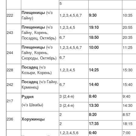
5
Плещеницы
(ч/з
222
1,2,3,4,5,6,7
9:30
10:35
Гайну)
Плещеницы
(ч/з
1,2,3,4,5
19:10
20:55
243
Гайну, Корень,
6,7
18:50
20:35
Посадец, Октябрь)
Плещеницы
(ч/з
1,2,3,4,5,6,7
10:00
11:25
244
Гайну, Корень,
6,7
Скороды, Октябрь)
Посадец
(ч/з
228
1,2,3,4,5
14:25
15:30
Козыри, Корень)
Посадец
(ч/з Гайну,
242
6,7
14:40
15:40
Крменец)
3 (2,4-я)
8:40
9:40
Рудня
217
(ч/з Швабы)
3 (2,4-я)
13:30
14:30
2
8:20
8:57
236
Хоружинцы
2
17:35
18:15
1,2,3,4,5,6
6:40
7:00