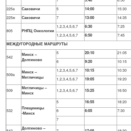
225а
Саковичи
5
14:00
15:30
225ж
Саковичи
7
13:00
14:35
1,2,3,4,5,6,7
6:30
7:25
805
РНПЦ Онкологии
1,2,3,4,5,6,7
6:50
7:45
МЕЖДУГОРОДНЫЕ МАРШРУТЫ
5
20:10
21:05
Минск –
542
Долгиново
6
9:20
10:15
1,2,3,4,5,6,7
10:15
10:30
Минск –
509а
Метличицы
1,2,3,4,5,6,7
19:05
19:20
Метличицы –
509
1,2,3,4,5,6,7
15:25
16:50
Минск
5
16:55
18:20
Плещеницы
532
6
6:05
7:30
-Минск
7
Долгиново –
542
7
17:05
18:30