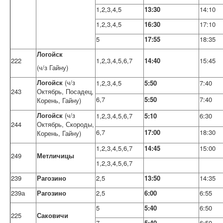
1,2,3,4,5
13:30
14:10
1,2,3,4,5
16:30
17:10
5
17:55
18:35
Логойск
222
1,2,3,4,5,6,7
14:40
15:45
(ч/з Гайну)
Логойск
(ч/з
1,2,3,4,5
5:50
7:40
243
Октябрь, Посадец,
6,7
5:50
7:40
Корень, Гайну)
Логойск
(ч/з
1,2,3,4,5,6,7
5:10
6:30
244
Октябрь, Скороды,
6,7
17:00
18:30
Корень, Гайну)
1,2,3,4,5,6,7
14:45
15:00
249
Метличицы
1,2,3,4,5,6,7
239
Рагозино
2,5
13:50
14:35
239а
Рагозино
2,5
6:00
6:55
5
5:40
6:50
225
Саковичи
7
5:40
6:50