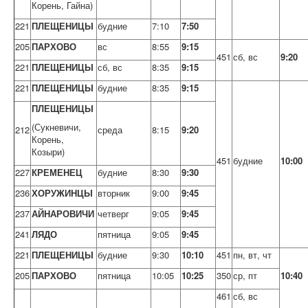
Корень, Гайна)
221
ПЛЕЩЕНИЦЫ
будние
7:10
7:50
205
ПАРХОВО
вс
8:55
9:15
451
сб, вс
9:20
221
ПЛЕЩЕНИЦЫ
сб, вс
8:35
9:15
221
ПЛЕЩЕНИЦЫ
будние
8:35
9:15
ПЛЕЩЕНИЦЫ
(Сукневичи,
212
среда
8:15
9:20
Корень,
Козыри)
451
будние
10:00
227
КРЕМЕНЕЦ
будние
8:30
9:30
236
ХОРУЖИНЦЫ
вторник
9:00
9:45
237
АЙНАРОВИЧИ
четверг
9:05
9:45
241
ЛЯДО
пятница
9:05
9:45
221
ПЛЕЩЕНИЦЫ
будние
9:30
10:10
451
пн, вт, чт
205
ПАРХОВО
пятница
10:05
10:25
350
ср, пт
10:40
461
сб, вс