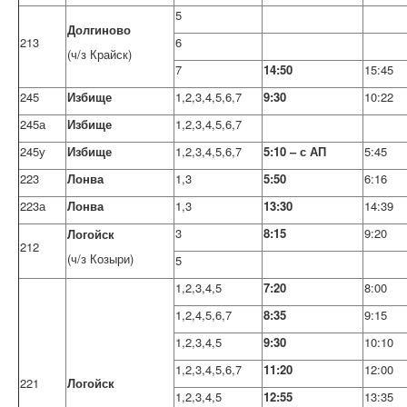
5
Долгиново
213
6
(ч/з Крайск)
7
14:50
15:45
245
Избище
1,2,3,4,5,6,7
9:30
10:22
245а
Избище
1,2,3,4,5,6,7
245у
Избище
1,2,3,4,5,6,7
5:10 – с АП
5:45
223
Лонва
1,3
5:50
6:16
223а
Лонва
1,3
13:30
14:39
3
8:15
9:20
Логойск
212
(ч/з Козыри)
5
1,2,3,4,5
7:20
8:00
1,2,4,5,6,7
8:35
9:15
1,2,3,4,5
9:30
10:10
1,2,3,4,5,6,7
11:20
12:00
221
Логойск
1,2,3,4,5
12:55
13:35