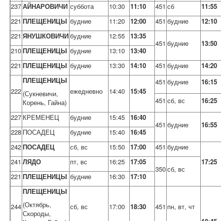
237
АЙНАРОВИЧИ
суббота
10:30
11:10
451
сб
11:55
221
ПЛЕЩЕНИЦЫ
будние
11:20
12:00
451
будние
12:10
221
ЯНУШКОВИЧИ
будние
12:55
13:35
451
будние
13:50
210
ПЛЕЩЕНИЦЫ
будние
13:10
13:40
221
ПЛЕЩЕНИЦЫ
будние
13:30
14:10
451
будние
14:20
ПЛЕЩЕНИЦЫ
451
будние
16:15
222
ежедневно
14:40
15:45
(Сукневичи,
451
сб, вс
16:25
Корень, Гайна)
227
КРЕМЕНЕЦ
будние
15:45
16:40
451
будние
16:55
228
ПОСАДЕЦ
будние
15:40
16:45
242
ПОСАДЕЦ
сб, вс
15:50
17:00
451
будние
241
ЛЯДО
пт, вс
16:25
17:05
17:25
350
сб, вс
221
ПЛЕЩЕНИЦЫ
будние
16:30
17:10
ПЛЕЩЕНИЦЫ
(Октябрь,
244
сб, вс
17:00
18:30
451
пн, вт, чт
Скороды,