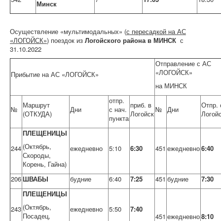
Минск
Осуществление «мультимодальных» (
с пересадкой на АС
«ЛОГОЙСК»
) поездок из
Логойского района
в МИНСК
с
31.10.2022
Отправление с АС
«ЛОГОЙСК»
Прибытие на АС «ЛОГОЙСК»
на МИНСК
отпр.
Маршрут
приб. в
Отпр. 
№
Дни
с нач.
№
Дни
(ОТКУДА)
Логойск
Логой
пункта
ПЛЕЩЕНИЦЫ
(Октябрь,
244
ежедневно
5:10
6:30
451
ежедневно
6:40
Скороды,
Корень, Гайна)
206
ШВАБЫ
будние
6:40
7:25
451
будние
7:30
ПЛЕЩЕНИЦЫ
(Октябрь,
243
ежедневно
5:50
7:40
Посадец,
451
ежедневно
8:10