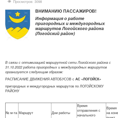
Контрольно-ревизорская служба
Просмотров: 3098
Карта сайта
ВНИМАНИЮ ПАССАЖИРОВ!
Информация о работе
пригородных и междугородных
маршрутов Логойского района
(Логойский район)
В связи с оптимизацией маршрутной сети Логойского района с
31.10.2022 работа пригородных и междугородных маршрутов
организуется следующим образом:
РАСПИСАНИЕ ДВИЖЕНИЯ АВТОБУСОВ с
АС «ЛОГОЙСК»
пригородных и междугородных маршрутов по ЛОГОЙСКОМУ
РАЙОНУ
Время
Время 
отправления с
№ м-та
Маршрут
Дни работы
на кон
начального
пункт