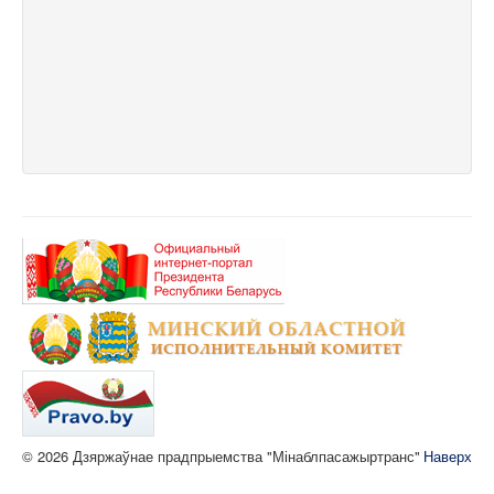
© 2026 Дзяржаўнае прадпрыемства "Мінаблпасажыртранс"
Наверх