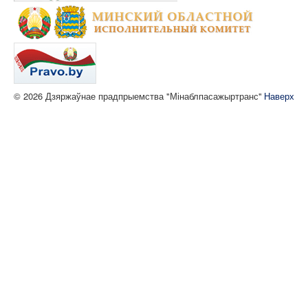
© 2026 Дзяржаўнае прадпрыемства "Мінаблпасажыртранс"
Наверх