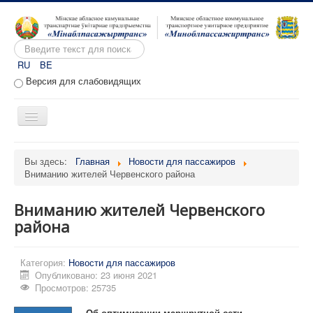
Искать...
RU
BE
Версия для слабовидящих
Включить/
выключить
навигацию
Главная
Вы здесь:
Главная
Новости для пассажиров
Вниманию жителей Червенского района
О предприятии
Вакансии
Вниманию жителей Червенского
Обращения
района
Административные процедуры
Категория:
Новости для пассажиров
Расписание движения
Опубликовано: 23 июня 2021
Просмотров: 25735
Портал перевозчиков
Об оптимизации маршрутной сети.