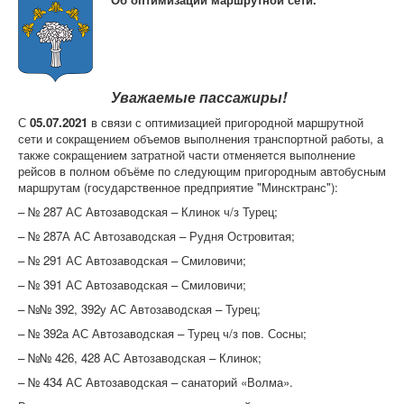
Контрольно-ревизорская служба
Карта сайта
Уважаемые пассажиры!
С
05.07.2021
в связи с оптимизацией пригородной маршрутной
сети и сокращением объемов выполнения транспортной работы, а
также сокращением затратной части отменяется выполнение
рейсов в полном объёме по следующим пригородным автобусным
маршрутам (государственное предприятие "Минсктранс"):
– № 287 АС Автозаводская – Клинок ч/з Турец;
– № 287А АС Автозаводская – Рудня Островитая;
– № 291 АС Автозаводская – Смиловичи;
– № 391 АС Автозаводская – Смиловичи;
– №№ 392, 392у АС Автозаводская – Турец;
– № 392а АС Автозаводская – Турец ч/з пов. Сосны;
– №№ 426, 428 АС Автозаводская – Клинок;
– № 434 АС Автозаводская – санаторий «Волма».