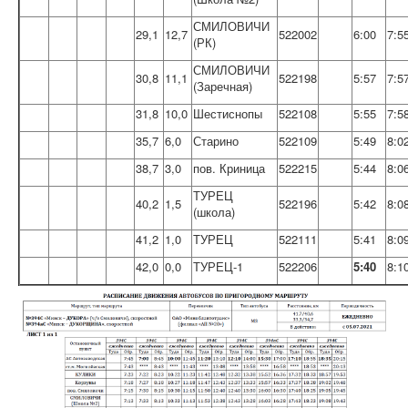
СМИЛОВИЧИ
29,1
12,7
522002
6:00
7:5
(РК)
СМИЛОВИЧИ
30,8
11,1
522198
5:57
7:5
(Заречная)
31,8
10,0
Шестиснопы
522108
5:55
7:5
35,7
6,0
Старино
522109
5:49
8:0
38,7
3,0
пов. Криница
522215
5:44
8:0
ТУРЕЦ
40,2
1,5
522196
5:42
8:0
(школа)
41,2
1,0
ТУРЕЦ
522111
5:41
8:0
42,0
0,0
ТУРЕЦ-1
522206
5:40
8:1