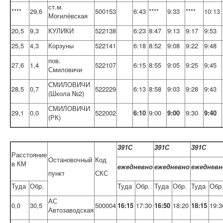
ст.м.
****
29,6
500153
6:43
****
9:33
****
10:13
Могилёвская
20,5
9,3
КУЛИКИ
522138
6:23
8:47
9:13
9:17
9:53
25,5
4,3
Корзуны
522141
6:18
8:52
9:08
9:22
9:48
пов.
27,6
1,4
522107
6:15
8:55
9:05
9:25
9:45
Смиловичи
СМИЛОВИЧИ
28,5
0,7
522229
6:13
8:58
9:03
9:28
9:43
(Школа №2)
СМИЛОВИЧИ
29,1
0,0
522002
6:10
9:00
9:00
9:30
9:40
(РК)
391С
391С
391С
Расстояние
Остановочный
Код
в КМ
ежедневно
ежедневно
ежедневн
пункт
СКС
Туда
Обр.
Туда
Обр.
Туда
Обр.
Туда
Обр
АС
0,0
30,5
500004
16:15
17:30
16:50
18:20
18:15
19:3
Автозаводская