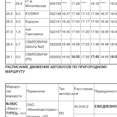
ст.м.
****
29,6
500153
****
17:28
****
18:18
****
19:2
Могилёвская
20,5
9,3
КУЛИКИ
522138
16:37
17:08
17:12
17:58
18:37
19:0
25,5
4,3
Корзуны
522141
16:42
17:03
17:17
17:53
18:42
19:0
пов.
27,6
1,4
522107
16:45
17:00
17:20
17:50
18:45
19:0
Смиловичи
СМИЛОВИЧИ
28,5
0,7
522229
16:48
16:58
17:23
17:48
18:48
18:5
(Школа №2)
СМИЛОВИЧИ
29,1
0,0
522002
16:50
16:55
17:25
17:45
18:50
18:5
(РК)
РАСПИСАНИЕ ДВИЖЕНИЯ АВТОБУСОВ ПО ПРИГОРОДНОМУ
МАРШРУТУ
Маршрут,
Тип
Расстояние,
тип
Перевозчик
Периодичност
автобуса
км
маршрута
№392С
ОАО
42,0/43,2
ЕЖЕДНЕВНО
«Минск –
«Миноблавтотранс»
ТУРЕЦ
» (ч/з
М3
(филиал «АП