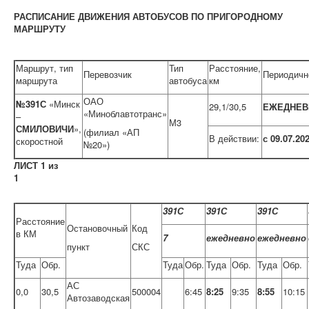
РАСПИСАНИЕ ДВИЖЕНИЯ АВТОБУСОВ ПО ПРИГОРОДНОМУ
МАРШРУТУ
Маршрут, тип
Тип
Расстояние,
Перевозчик
Периодичн
маршрута
автобуса
км
ОАО
№391С
«Минск
29,1/30,5
ЕЖЕДНЕВ
«Миноблавтотранс»
–
М3
СМИЛОВИЧИ
»,
(филиал «АП
В действии:
с 09.07.20
скоростной
№20»)
ЛИСТ 1 из
1
391С
391С
391С
Расстояние
Остановочный
Код
в КМ
7
ежедневно
ежедневно
пункт
СКС
Туда
Обр.
Туда
Обр.
Туда
Обр.
Туда
Обр.
АС
0,0
30,5
500004
6:45
8:25
9:35
8:55
10:15
Автозаводская