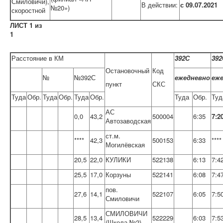
Смиловичи),
В действии:
с 09.07.2021
№20»)
скоростной
ЛИСТ 1 из
1
Расстояние в КМ
392С
392
Остановочный
Код
№
№392С
ежедневно
еж
пункт
СКС
Туда
Обр.
Туда
Обр.
Туда
Обр.
Туда
Обр.
Туд
АС
0,0
43,2
500004
6:35
7:2
Автозаводская
ст.м.
****
42,3
500153
6:33
****
Могилёвская
20,5
22,0
КУЛИКИ
522138
6:13
7:4
25,5
17,0
Корзуны
522141
6:08
7:4
пов.
27,6
14,1
522107
6:05
7:5
Смиловичи
СМИЛОВИЧИ
28,5
13,4
522229
6:03
7:5
(Школа №2)