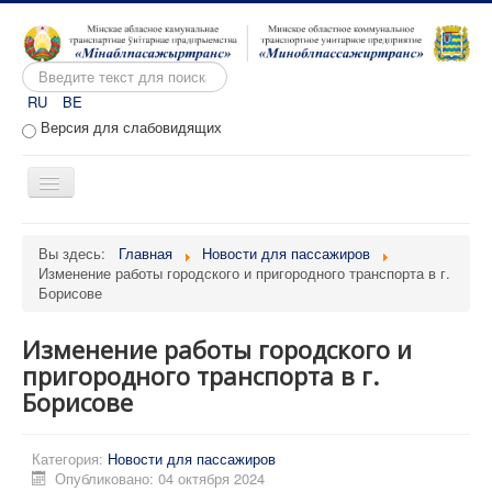
Искать...
RU
BE
Версия для слабовидящих
Включить/
выключить
навигацию
Главная
Вы здесь:
Главная
Новости для пассажиров
Изменение работы городского и пригородного транспорта в г.
О предприятии
Борисове
Вакансии
Изменение работы городского и
Обращения
пригородного транспорта в г.
Административные процедуры
Борисове
Расписание движения
Категория:
Новости для пассажиров
Портал перевозчиков
Опубликовано: 04 октября 2024