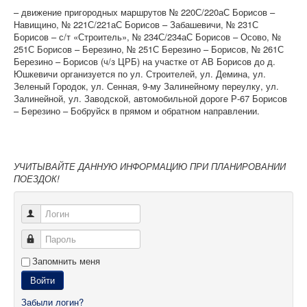
– движение пригородных маршрутов № 220С/220аС Борисов –
Навищино, № 221С/221аС Борисов – Забашевичи, № 231С
Борисов – с/т «Строитель», № 234С/234аС Борисов – Осово, №
251С Борисов – Березино, № 251С Березино – Борисов, № 261С
Березино – Борисов (ч/з ЦРБ) на участке от АВ Борисов до д.
Юшкевичи организуется по ул. Строителей, ул. Демина, ул.
Зеленый Городок, ул. Сенная, 9-му Залинейному переулку, ул.
Залинейной, ул. Заводской, автомобильной дороге Р-67 Борисов
– Березино – Бобруйск в прямом и обратном направлении.
УЧИТЫВАЙТЕ ДАННУЮ ИНФОРМАЦИЮ ПРИ ПЛАНИРОВАНИИ
ПОЕЗДОК!
Логин
Пароль
Запомнить меня
Войти
Забыли логин?