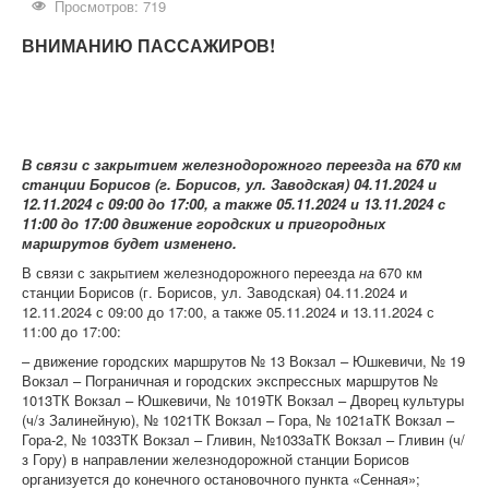
Контрольно-ревизорская служба
Просмотров: 719
ВНИМАНИЮ ПАССАЖИРОВ!
Карта сайта
В связи с закрытием железнодорожного переезда на
670 км
станции Борисов (г. Борисов, ул. Заводская)
04.11.2024 и
12.11.2024 с 09:00 до 17:00, а также 05.11.2024 и 13.11.2024 с
11:00 до 17:00
движение городских и пригородных
маршрутов будет изменено.
В связи с закрытием железнодорожного переезда
на
670 км
станции Борисов (г. Борисов, ул. Заводская) 04.11.2024 и
12.11.2024 с 09:00 до 17:00, а также 05.11.2024 и 13.11.2024 с
11:00 до 17:00:
– движение городских маршрутов № 13 Вокзал – Юшкевичи, № 19
Вокзал – Пограничная и городских экспрессных маршрутов №
1013ТК Вокзал – Юшкевичи, № 1019ТК Вокзал – Дворец культуры
(ч/з Залинейную), № 1021ТК Вокзал – Гора, № 1021аТК Вокзал –
Гора-2, № 1033ТК Вокзал – Гливин, №1033аТК Вокзал – Гливин (ч/
з Гору) в направлении железнодорожной станции Борисов
организуется до конечного остановочного пункта «Сенная»;