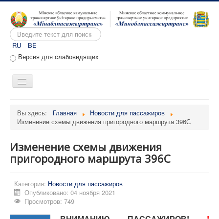
Искать...
RU
BE
Версия для слабовидящих
Включить/
выключить
навигацию
Главная
Вы здесь:
Главная
Новости для пассажиров
Изменение схемы движения пригородного маршрута 396С
О предприятии
Вакансии
Изменение схемы движения
Обращения
пригородного маршрута 396С
Административные процедуры
Категория:
Новости для пассажиров
Расписание движения
Опубликовано: 04 ноября 2021
Просмотров: 749
Портал перевозчиков
ВНИМАНИЮ ПАССАЖИРОВ!
!