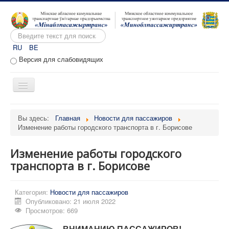
Искать...
RU
BE
Версия для слабовидящих
Включить/
выключить
навигацию
Главная
Вы здесь:
Главная
Новости для пассажиров
Изменение работы городского транспорта в г. Борисове
О предприятии
Вакансии
Изменение работы городского
Обращения
транспорта в г. Борисове
Административные процедуры
Категория:
Новости для пассажиров
Расписание движения
Опубликовано: 21 июля 2022
Просмотров: 669
Портал перевозчиков
ВНИМАНИЮ ПАССАЖИРОВ!