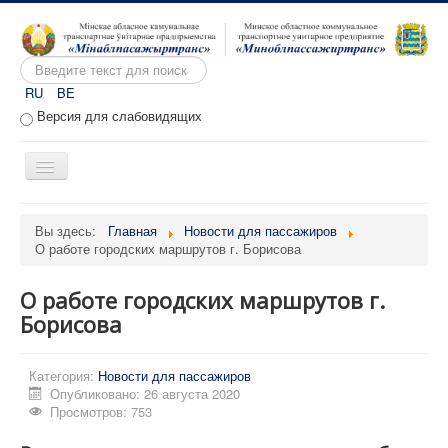
Искать...
RU
BE
Версия для слабовидящих
Включить/
выключить
навигацию
Главная
Вы здесь:
Главная
Новости для пассажиров
О работе городских маршрутов г. Борисова
О предприятии
Вакансии
О работе городских маршрутов г.
Обращения
Борисова
Административные процедуры
Категория:
Новости для пассажиров
Расписание движения
Опубликовано: 26 августа 2020
Просмотров: 753
Портал перевозчиков