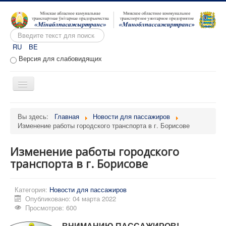
Искать...
RU
BE
Версия для слабовидящих
Включить/
выключить
навигацию
Главная
Вы здесь:
Главная
Новости для пассажиров
Изменение работы городского транспорта в г. Борисове
О предприятии
Вакансии
Изменение работы городского
Обращения
транспорта в г. Борисове
Административные процедуры
Категория:
Новости для пассажиров
Расписание движения
Опубликовано: 04 марта 2022
Просмотров: 600
Портал перевозчиков
ВНИМАНИЮ ПАССАЖИРОВ!