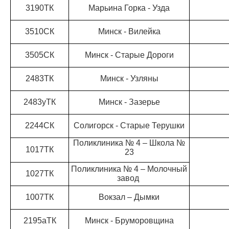
3190ТК
Марьина Горка - Узда
3510СК
Минск - Вилейка
3505СК
Минск - Старые Дороги
2483ТК
Минск - Узляны
2483уТК
Минск - Зазерье
2244СК
Солигорск - Старые Терушки
Поликлиника № 4 – Школа №
1017ТК
23
Поликлиника № 4 – Молочный
1027ТК
завод
1007ТК
Вокзал – Дымки
2195аТК
Минск - Бруморовщина