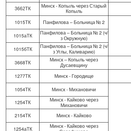
Минск - Копыль через Старый
3662ТК
Копыль
1015ТК
Панфилова – Больница № 2
Панфилова – Больница № 2 (ч/
1015аТК
з Окружную)
Панфилова – Больница № 2 (ч/
1015бТК
з Углы, Каливарию)
Минск – Копыль через
3668ТК
Дусаевщину
1277ТК
Минск - Городище
1054ТК
Минск - Михановичи
Минск - Кайково через
1254ТК
Михановичи
2154ТК
Минск - Кайково
Минск - Кайково через
1254аТК