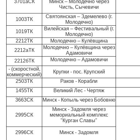
3701аСК
Минск – Молодечно через
Чисть, Сычевичи
Святоянская – Здемелево (г.
1003ТК
Молодечно)
Вилейская – Фестивальный (г.
1019ТК
Молодечно)
2212ТК
Молодечно – Кулёвщина
Молодечно – Кулёвщина через
2212аТК
Адамовичи
Молодечно – Адамовичи
2212бТК
- (скоростной,
Крупки - пос. Крупский
коммерческий)
2503ТК
Раков - Корабли
1455ТК
Великий Лес - Чертяж
3663СК
Минск - Копыль через Бобовню
Минск - Задомля через
2995СК
мемориальный комплекс
"Курган Славы"
2996СК
Минск - Задомля