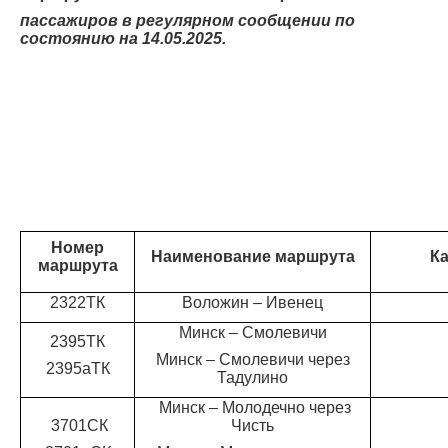
Контрольно-ревизорская служба
пассажиров
в регулярном сообщении по
состоянию на 14.05.2025.
Карта сайта
Номер
Наименование маршрута
Ка
маршрута
2322ТК
Воложин – Ивенец
Минск – Смолевичи
2395ТК
Минск – Смолевичи через
2395аТК
Тадулино
Минск – Молодечно через
3701СК
Чисть