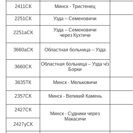
2411СК
Минск - Тристенец
2251СК
Узда – Семеновичи
Узда – Семеновичи
2251аСК
через Кухтичи
3660аСК
Областная больница – Узда
Областная больница – Узда ч/з
3660СК
Борки
3635ТК
Минск - Мельковичи
2357СК
Минск - Великий Камень
2427СК
Минск - Судники через
Макасичи
2427уСК