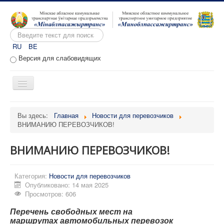
Искать...
RU
BE
Версия для слабовидящих
Включить/
выключить
навигацию
Главная
Вы здесь:
Главная
Новости для перевозчиков
ВНИМАНИЮ ПЕРЕВОЗЧИКОВ!
О предприятии
Вакансии
ВНИМАНИЮ ПЕРЕВОЗЧИКОВ!
Обращения
Категория:
Административные процедуры
Новости для перевозчиков
Опубликовано: 14 мая 2025
Расписание движения
Просмотров: 606
Портал перевозчиков
Перечень свободных мест на
маршрутах
автомобильных перевозок