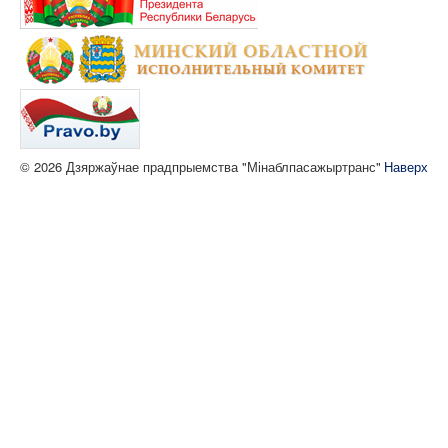
© 2026 Дзяржаўнае прадпрыемства "Мінаблпасажыртранс"
Наверх