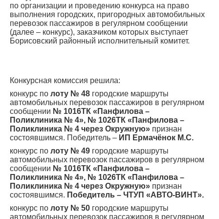
Контрольно-ревизорская служба
по организации и проведению конкурса на право
выполнения городских, пригородных автомобильных
Карта сайта
перевозок пассажиров в регулярном сообщении
(далее – конкурс), заказчиком которых выступает
Борисовский районный исполнительный комитет.
Конкурсная комиссия решила:
конкурс по
лоту № 48
городские маршруты
автомобильных перевозок пассажиров в регулярном
сообщении
№ 1016ТК «Панфилова –
Поликлиника № 4», № 1026ТК «Панфилова –
Поликлиника № 4 через Окружную»
признан
состоявшимся. Победитель –
ИП Ермачёнок М.С.
конкурс по
лоту № 49
городские маршруты
автомобильных перевозок пассажиров в регулярном
сообщении
№ 1016ТК «Панфилова –
Поликлиника № 4», № 1026ТК «Панфилова –
Поликлиника № 4 через Окружную»
признан
состоявшимся.
Победитель – ЧТУП «АВТО-ВИНТ».
конкурс по
лоту № 50
городские маршруты
автомобильных перевозок пассажиров в регулярном