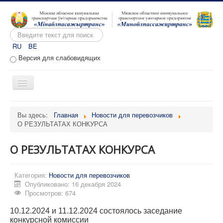
Искать...
RU
BE
Версия для слабовидящих
Включить/
выключить
навигацию
Главная
Вы здесь:
Главная
Новости для перевозчиков
О РЕЗУЛЬТАТАХ КОНКУРСА
О предприятии
Вакансии
О РЕЗУЛЬТАТАХ КОНКУРСА
Обращения
Категория:
Административные процедуры
Новости для перевозчиков
Опубликовано: 16 декабря 2024
Расписание движения
Просмотров: 674
Портал перевозчиков
10.12.2024 и 11.12.2024 состоялось заседание
конкурсной комиссии