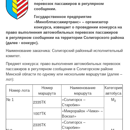
Контрольно-ревизорская служба
перевозок пассажиров в регулярном
сообщении.
Карта сайта
Государственное предприятие
«Миноблпассажиртранс» – организатор
конкурса, извещает о проведении конкурса на
право выполнения автомобильных перевозок пассажиров
в регулярном сообщении на территории Солигорского района
(далее - конкурс).
Наименование заказчика: Солигорский районный исполнительный
комитет.
Предмет конкурса: право выполнения автомобильных перевозок
пассажиров в регулярном сообщении в Солигорском районе
Минской области по одному или нескольким маршрутам (далее –
лот):
Номер
Наименование
Категория
Номер лота
маршрута
маршрута
автобуса
«Солигорск –
М
№ 1
2
2335ТК
Старобин»
«Микрорайон «Чижи» –
1007ТК
Вокзал»
«Солигорск –
2335ТК
Старобин»