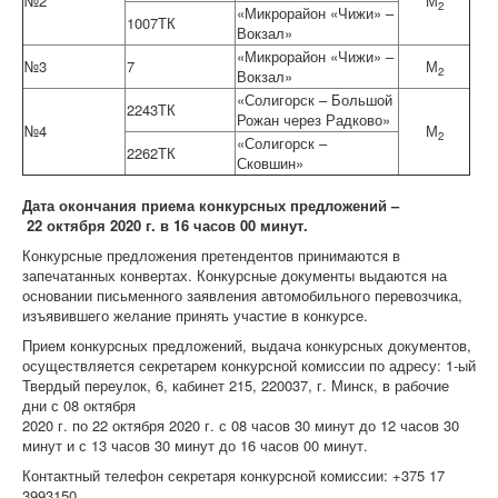
№2
М
2
«Микрорайон «Чижи» –
1007ТК
Вокзал»
«Микрорайон «Чижи» –
№3
7
М
2
Вокзал»
«Солигорск – Большой
2243ТК
Рожан через Радково»
№4
М
2
«Солигорск –
2262ТК
Сковшин»
Дата окончания приема конкурсных предложений –
22 октября 2020 г. в 16 часов 00 минут.
Конкурсные предложения претендентов принимаются в
запечатанных конвертах. Конкурсные документы выдаются на
основании письменного заявления автомобильного перевозчика,
изъявившего желание принять участие в конкурсе.
Прием конкурсных предложений, выдача конкурсных документов,
осуществляется секретарем конкурсной комиссии по адресу: 1-ый
Твердый переулок, 6, кабинет 215, 220037, г. Минск, в рабочие
дни с 08 октября
2020 г. по 22 октября 2020 г. с 08 часов 30 минут до 12 часов 30
минут и с 13 часов 30 минут до 16 часов 00 минут.
Контактный телефон секретаря конкурсной комиссии: +375 17
3993150.