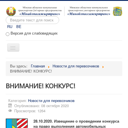
Искать...
RU
BE
Версия для слабовидящих
Включить/
выключить
навигацию
Главная
Вы здесь:
Главная
Новости для перевозчиков
ВНИМАНИЕ! КОНКУРС!
О предприятии
Вакансии
ВНИМАНИЕ! КОНКУРС!
Обращения
Категория:
Административные процедуры
Новости для перевозчиков
Опубликовано: 08 октября 2020
Расписание движения
Просмотров: 1264
Портал перевозчиков
28.10.2020. Извещение о проведении конкурса
на право выполнения автомобильных