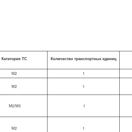
Категория ТС
Количество транспортных единиц
М2
1
М2
1
М2/М3
1
М2
1