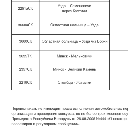
Узда – Семеновичи
2251аСК
через Кухтичи
3660аСК
Областная больница – Узда
3660СК
Областная больница – Узда ч/з Борки
3635ТК
Минск - Мельковичи
2357СК
Минск - Великий Камень
2219СК
Столбцы - Жигалки
Перевозчикам, не имеющим права выполнения автомобильных пер
организации и проведения конкурса, но не более трех месяцев ос
Президента Республики Беларусь от 26.08.2008 №444 «О некотор
пассажиров в регулярном сообщении».