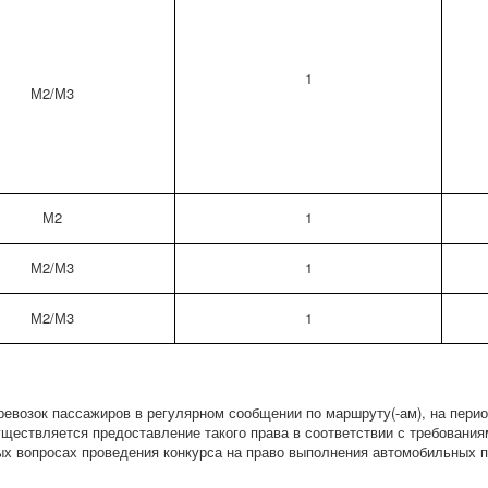
1
М2/М3
М2
1
М2/М3
1
М2/М3
1
евозок пассажиров в регулярном сообщении по маршруту(-ам), на пери
уществляется предоставление такого права в соответствии с требования
ых вопросах проведения конкурса на право выполнения автомобильных 