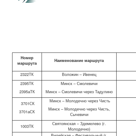
Номер
Наименование маршрута
маршрута
2322ТК
Воложин – Ивенец
2395ТК
Минск – Смолевичи
2395аТК
Минск – Смолевичи через Тадулино
Минск – Молодечно через Чисть
3701СК
Минск – Молодечно через Чисть,
3701аСК
Сычевичи
Святоянская – Здемелево (г.
1003ТК
Молодечно)
Вилейская – Фестивальный (г.