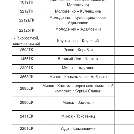
1019ТК
Молодечно)
2212ТК
Молодечно – Кулёвщина
Молодечно – Кулёвщина через
2212аТК
Адамовичи
Молодечно – Адамовичи
2212бТК
- (скоростной,
Крупки - пос. Крупский
коммерческий)
2503ТК
Раков - Корабли
1455ТК
Великий Лес - Чертяж
2320ТК
Минск - Тадулино
3663СК
Минск - Копыль через Бобовню
Минск - Задомля через мемориальный
2995СК
комплекс "Курган Славы"
2996СК
Минск - Задомля
2411СК
Минск - Тристенец
2251СК
Узда – Семеновичи