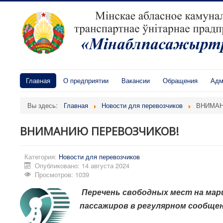
Главная
О предприятии
Вакансии
Обращения
Адм
Вы здесь:
Главная
Новости для перевозчиков
ВНИМАН
ВНИМАНИЮ ПЕРЕВОЗЧИКОВ!
Категория:
Новости для перевозчиков
Опубликовано: 14 августа 2024
Просмотров: 1039
Перечень свободных мест на ма
пассажиров
в регулярном сообщен