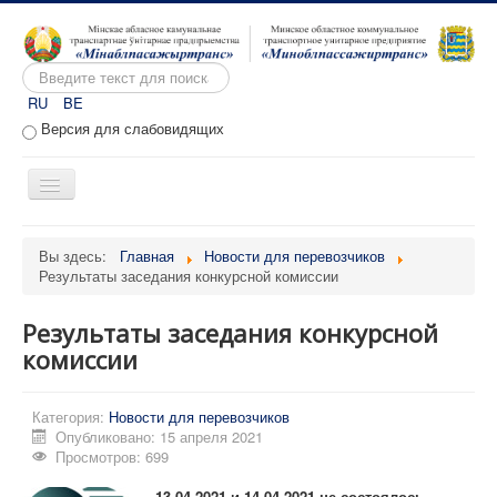
Искать...
RU
BE
Версия для слабовидящих
Включить/
выключить
навигацию
Главная
Вы здесь:
Главная
Новости для перевозчиков
Результаты заседания конкурсной комиссии
О предприятии
Вакансии
Результаты заседания конкурсной
Обращения
комиссии
Административные процедуры
Категория:
Новости для перевозчиков
Расписание движения
Опубликовано: 15 апреля 2021
Просмотров: 699
Портал перевозчиков
13.04.2021 и 14.04.2021 не состоялось