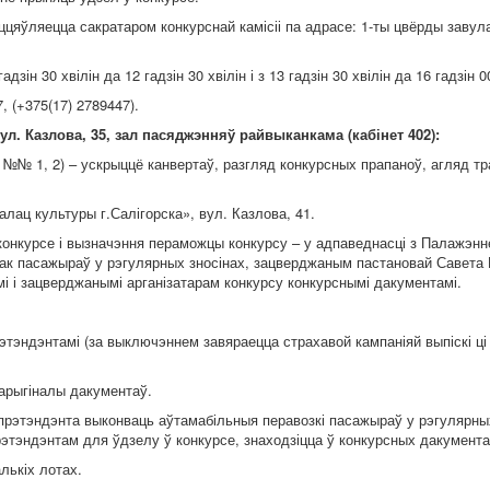
ўляецца сакратаром конкурснай камісіі па адрасе: 1-ты цвёрды завулак
гадзін 30 хвілін да 12 гадзін 30 хвілін і з 13 гадзін 30 хвілін да 16 гадзін 0
, (+375(17) 2789447).
вул. Казлова, 35, зал пасяджэнняў райвыканкама (кабінет 402):
лоты №№ 1, 2) – ускрыццё канвертаў, разгляд конкурсных прапаноў, агляд 
лац культуры г.Салігорска», вул. Казлова, 41.
конкурсе і вызначэння пераможцы конкурсу – у адпаведнасці з Палажэнн
ак пасажыраў у рэгулярных зносінах, зацверджаным пастановай Савета 
мі і зацверджанымі арганізатарам конкурсу конкурснымі дакументамі.
этэндэнтамі (за выключэннем завяраецца страхавой кампаніяй выпіскі ці 
 арыгіналы дакументаў.
рэтэндэнта выконваць аўтамабільныя перавозкі пасажыраў у рэгулярных
этэндэнтам для ўдзелу ў конкурсе, знаходзіцца ў конкурсных дакумента
лькіх лотах.