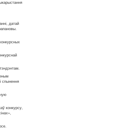
выкарыстання
нні, датай
рапановы.
 конкурсных
онкурснай
этэндэнтам.
леным
ыі спынення
дную
аў конкурсу,
інах»,
рсе.