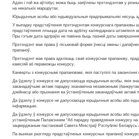
Адзін і той жа аўтобус можа быць заяўлены прэтэндэнтам у розн
на некалькіх маршрутах.
Юрыдычныя асобы або індывідуальныя прадпрымальнікі нясуць ад
У выпадку прадстаўлення прэтэндэнтам конкурснага прапановы ш
прадстаўлення лічыцца дата на адбітку каляндарнага штэмпеля ап
Пры гэтым дата адпраўкі не павiнна быць пазней даты завяршэнн
Прэтэндэнт мае права ў пісьмовай форме ўнесці змены і дапаўнен
прапаноў.
Прэтэндэнт мае права адклікаць сваё конкурснае прапанову, пра
камісіяй аб пераможцы конкурсу.
Канверты з конкурснымі прапановамі, якія паступілі па заканчэнн
Да ўдзелу ў конкурсе не дапускаюцца юрыдычныя асобы, якія знах
заканадаўчымі актамі парадку эканамічна незаможнымі (банкрутам
дзейнасці або прызнання ва ўстаноўленым заканадаўчымі актамі п
Да ўдзелу ў конкурсе не дапускаюцца юрыдычныя асобы або індыв
інфармацыю.
Да ўдзелу ў конкурсе не дапускаюцца юрыдычныя асобы або інды
устаноўленым Палажэннем "Аб парадку правядзення конкурсу на 
зацверджаным пастановай Савета Міністраў Рэспублікі Беларусь ад
Па выніках разгляду прадстаўленых конкурсных прапаноў конкурс