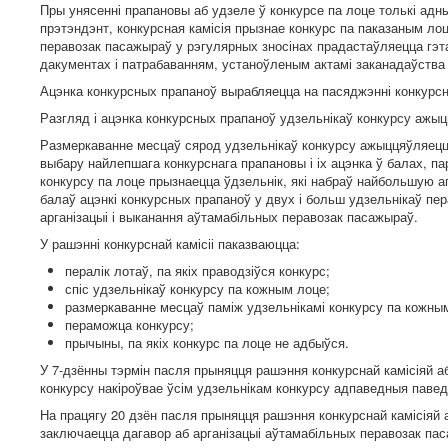
Пры унясенні прапановы аб удзеле ў конкурсе па лоце толькі адн
прэтэндэнт, конкурсная камісія прызнае конкурс па паказаным ло
перавозак пасажыраў у рэгулярных зносінах прадастаўляецца гэт
дакументах і патрабаванням, устаноўленым актамі заканадаўства
Ацэнка конкурсных прапаноў вырабляецца на пасяджэнні конкурсна
Разгляд і ацэнка конкурсных прапаноў удзельнікаў конкурсу ажы
Размеркаванне месцаў сярод удзельнікаў конкурсу ажыццяўляецц
выбару найлепшага конкурснага прапановы і іх ацэнка ў балах, п
конкурсу па лоце прызнаецца ўдзельнік, які набраў найбольшую 
балаў ацэнкі конкурсных прапаноў у двух і больш удзельнікаў пе
арганізацыі і выканання аўтамабільных перавозак пасажыраў.
У рашэнні конкурснай камісіі паказваюцца:
пералік лотаў, па якіх праводзіўся конкурс;
спіс удзельнікаў конкурсу па кожным лоце;
размеркаванне месцаў паміж удзельнікамі конкурсу па кожны
пераможца конкурсу;
прычыны, па якіх конкурс па лоце не адбыўся.
У 7-дзённы тэрмін пасля прыняцця рашэння конкурснай камісіяй а
конкурсу накіроўвае ўсім удзельнікам конкурсу адпаведныя павед
На працягу 20 дзён пасля прыняцця рашэння конкурснай камісіяй
заключаецца дагавор аб арганізацыі аўтамабільных перавозак пас