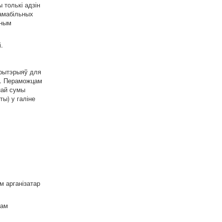
 толькі адзін
тамабільных
сным
.
крытэрыяў для
ах. Пераможцам
най сумы
ы) у галіне
м арганізатар
рам