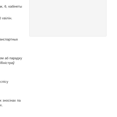
, 6, кабінеты
0 хвілін.
транспартных
ем аб парадку
Міністраў
спісу
 зносінах па
х.