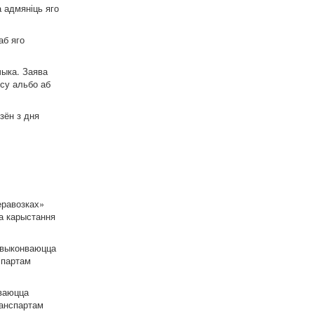
 адмяніць яго
аб яго
чыка. Заява
су альбо аб
зён з дня
еравозках»
а карыстання
я выконваюцца
спартам
нваюцца
ранспартам