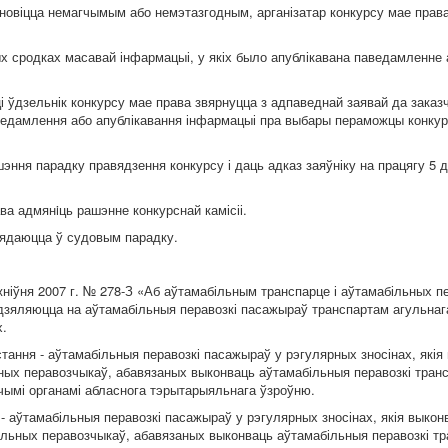
тановіцца немагчымым або немэтазгодным, арганізатар конкурсу мае права
х сродках масавай інфармацыі, у якіх было апублікавана паведамленне 
 ўдзельнік конкурсу мае права звярнуцца з адпаведнай заявай да заказ
аведамлення або апублікавання інфармацыі пра выбары пераможцы конкур
ня парадку правядзення конкурсу і даць адказ заяўніку на працягу 5 д
а адмянiць рашэнне конкурснай камісіі.
глядаюцца ў судовым парадку.
жніўня 2007 г. № 278-З «Аб аўтамабільным транспарце і аўтамабільных п
дзяляюцца на аўтамабільныя перавозкі пасажыраў транспартам агульнаг
х.
тання - аўтамабільныя перавозкі пасажыраў у рэгулярных зносінах, які
ьных перавозчыкаў, абавязаных выконваць аўтамабільныя перавозкі тран
чымі органамі абласнога тэрытарыяльнага ўзроўню.
- аўтамабільныя перавозкі пасажыраў у рэгулярных зносінах, якія выко
більных перавозчыкаў, абавязаных выконваць аўтамабільныя перавозкі т