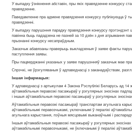
У выпадку ўзнікнення абставін, пры якіх правядзенне конкурсу с
правядзенне.
Паведамленне пра адмене правядзення конкурсу публікуецца ў ты
правядзенні.
У выпадку парушэння парадку правядзення конкурсу прэтэндэнт ці
павінна быць пададзена не пазней за 10 дзён з дня атрымання п
прызнанні конкурсу несапраўдным.
Заказчык абавязаны праверыць выкладзеныя ў заяве факты парушэн
паступлення заявы.
Пры пацверджанні указаных у заяве парушэнняў заказчык мае прав
Спрэчкі, не ўрэгуляваныя ў адпаведнасці з заканадаўствам, раз
Іншая інфармацыя:
У адпаведнасці з артыкулам 4 Закона Рэспублікі Беларусь ад 14 
аўтамабільныя перавозкі пасажыраў у рэгулярных зносінах падпа
і іншыя аўтамабільныя перавозкі пасажыраў у рэгулярных зносіна
Аўтамабільныя перавозкі пасажыраў транспартам агульнага карыс
аўтамабільнымі перавозчыкамі, уключанымі ў пералікі аўтамабіл
агульнага карыстання, пэўныя мясцовымі выканаўчымі і распарад
Іншыя аўтамабільныя перавозкі пасажыраў у рэгулярных зносінах 
аўтамабільнымі перавозчыкамі, не ўключанымі ў пералікі аўтама