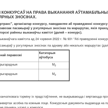
 КОНКУРСАЎ НА ПРАВА ВЫКАНАННЯ АЎТАМАБІЛЬНЫ
ЯРНЫХ ЗНОСІНАХ.
ранс", арганізатар конкурсу, паведамляе аб правядзенні конкурсу
возак пасажыраў у рэгулярных зносінах па маршрутах, якія прахо
горскі раённы выканаўчы камітэт (далей – конкурс).
канаўчага камітэта ад 24 чэрвеня 2022 г. № 931 "Аб правядзенні конкур
сажыраў у рэгулярных зносінах па аднаму або некалькіх маршрутах (дале
Катэгорыя
ьнай перавозкі
аўтобуса
рыгарадныя
М
2
рыгарадныя
М
2
і канчатковага тэрміну іх прадстаўлення, не выкрываюцца і вяртаюцца пр
анвертах асобна па кожным лоце. Конкурсныя дакументы выдаюцца на п
не прыняць удзел у конкурсе.