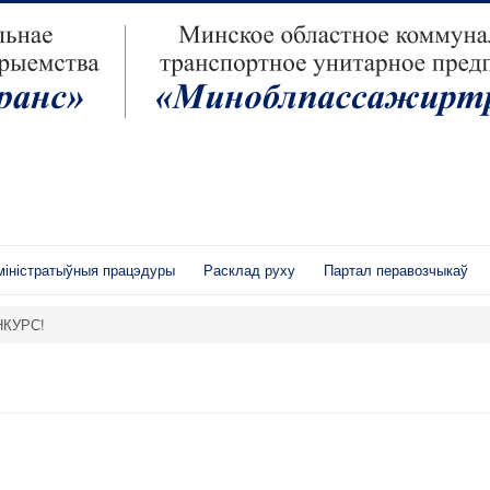
іністратыўныя працэдуры
Расклад руху
Партал перавозчыкаў
НКУРС!