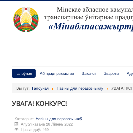
Галоўная
Аб прадпрыемстве
Вакансіі
Звароты
Адм
Вы тут:
Галоўная
Навіны для перавозчыкаў
УВАГА! КО
УВАГА! КОНКУРС!
Катэгорыя:
Навіны для перавозчыкаў
Апублікавана 28 Ліпень 2022
Праглядаў: 469