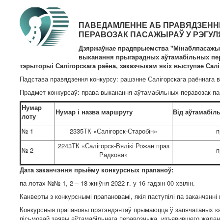
ПАВЕДАМЛЕННЕ АБ ПРАВЯДЗЕННІ
ПЕРАВОЗАК ПАСАЖЫРАЎ У РЭГУЛ
Дзяржаўнае прадпрыемства "Мінаблпасажырт
выканання прыгарадных аўтамабільных пера
тэрыторыі Салігорскага раёна, заказчыкам якіх выступае Салі
Падстава правядзення конкурсу: рашэнне Салігорскага раённага вы
Прадмет конкурсаў: права выканання аўтамабільных перавозак па
Нумар
Нумар і назва маршруту
Від аўтамабіл
лоту
№ 1
2335ТК «Салігорск-Старобін»
п
2243ТК «Салігорск-Вялікі Рожан праз
№ 2
п
Радкова»
Дата заканчэння прыёму конкурсных прапаноў:
па лотах №№ 1, 2 – 18 жніўня 2022 г. у 16 гадзін 00 хвілін.
Канверты з конкурснымі прапановамі, якія паступілі па заканчэнн
Конкурсныя прапановы прэтэндэнтаў прымаюцца ў запячатаных к
пісьмовай заявы аўтамабільнага перавозчыка, изъявившего жадан