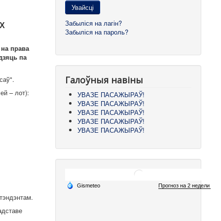
Увайсці
Забыліся на лагін?
Х
Забыліся на пароль?
 на права
дзяць па
Галоўныя навіны
саў".
й – лот):
УВАЗЕ ПАСАЖЫРАЎ!
УВАЗЕ ПАСАЖЫРАЎ!
УВАЗЕ ПАСАЖЫРАЎ!
УВАЗЕ ПАСАЖЫРАЎ!
УВАЗЕ ПАСАЖЫРАЎ!
этэндэнтам.
адставе