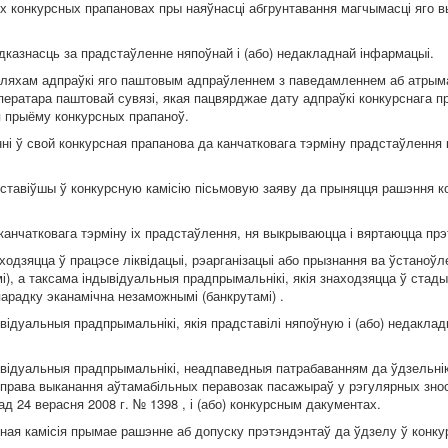
ых конкурсных прапановах пры наяўнасці абгрунтавання магчымасці яго 
казнасць за прадстаўленне няпоўнай і (або) недакладнай інфармацыі.
ляхам адпраўкі яго паштовым адпраўленнем з паведамленнем аб атрыма
ератара паштовай сувязі, якая пацвярджае дату адпраўкі конкурснага п
я прыёму конкурсных прапаноў.
ні ў свой конкурсная прапанова да канчатковага тэрміну прадстаўлення
дставіўшы ў конкурсную камісію пісьмовую заяву да прыняцця рашэння к
і канчатковага тэрміну іх прадстаўлення, ня выкрываюцца і вяртаюцца пр
одзяцца ў працэсе ліквідацыі, рэарганізацыі або прызнання ва ўстаноў
і), а таксама індывідуальныя прадпрымальнікі, якія знаходзяцца ў стад
арадку эканамічна незаможнымі (банкрутамі) .
ідуальныя прадпрымальнікі, якія прадставілі няпоўную і (або) недакла
відуальныя прадпрымальнікі, неадпаведныя патрабаванням да ўдзельнік
права выканання аўтамабільных перавозак пасажыраў у рэгулярных знос
 24 верасня 2008 г. № 1398 , і (або) конкурсным дакументах.
ная камісія прымае рашэнне аб допуску прэтэндэнтаў да ўдзелу ў конку