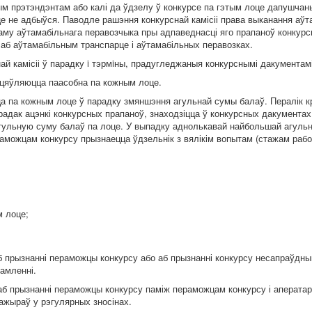
ым прэтэндэнтам або калі да ўдзелу ў конкурсе па гэтым лоце дапушчаны
це не адбыўся. Паводле рашэння конкурснай камісіі права выканання аў
аму аўтамабільнага перавозчыка пры адпаведнасці яго прапаноў конкур
 аб аўтамабільным транспарце і аўтамабільных перавозках.
й камісіі ў парадку i тэрмiны, прадугледжаныя конкурснымі дакументамі
ццяўляюцца паасобна па кожным лоце.
а па кожным лоце ў парадку змяншэння агульнай сумы балаў. Пералік 
арадак ацэнкі конкурсных прапаноў, знаходзіцца ў конкурсных дакумент
агульную суму балаў па лоце. У выпадку аднолькавай найбольшай агуль
раможцам конкурсу прызнаецца ўдзельнік з вялікім вопытам (стажам работ
м лоце;
б прызнанні пераможцы конкурсу або аб прызнанні конкурсу несапраўдны
амленні.
 аб прызнанні пераможцы конкурсу паміж пераможцам конкурсу і аперата
ажыраў у рэгулярных зносінах.