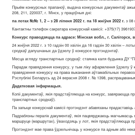
Прыём конкурсных прапаноў, выдача конкурсных дакументаў ажыцця
208, 211, 220037, г. Мінск, у працоўныя дні:
па лотах №№ 1, 2 – з 28 ліпеня 2022 г. па 18 жніўня 2022 г.
з 08 
Кантактны тэлефон сакратара конкурснай камісіі: +375(17) 3961937
Конкурс праводзяцца па адрасе: Мінская вобл., г. Салігорск, 
24 жніўня 2022 г. з 10 гадзін 00 хвілін да 16 гадзін 30 хвілін – 
сродкаў дапушчаных да ўдзелу ў конкурсе прэтэндэнтаў.
Месца агляду транспартных сродкаў: стаянка каля будынка ДУ "Па
Парадак правядзення конкурсу, у тым ліку афармлення ўдзелу ў 
правядзення конкурсу на права выканання аўтамабільных перавоз
Рэспублікі Беларусь ад 24 верасня 2008 г. № 1398, распрацаваны
Дадатковая інфармацыя.
Копіі дакументаў, якія прадстаўляюцца на конкурс, завяраюцца пр
транспартных сродкаў).
Па запыце конкурснай камісіі прэтэндэнт абавязаны прадаставіць
Падрабязны пералік дакументаў, якія пацвярджаюць магчымасць п
маршруце (маршрутах), ўваходзяць у лот, якія прадстаўляюцца пр
Прэтэндэнт мае права ўдзельнічаць у конкурсе па адным або нека