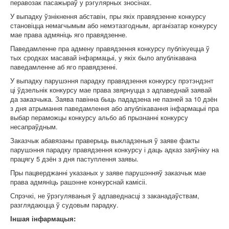
перавозак пасажыраў у рэгулярных зносінах.
У выпадку ўзнікнення абставін, пры якіх правядзенне конкурсу
становіцца немагчымым або немэтазгодным, арганізатар конкурсу
мае права адмяніць яго правядзенне.
Паведамленне пра адмену правядзення конкурсу публікуецца ў
тых сродках масавай інфармацыі, у якіх было апублікавана
паведамленне аб яго правядзенні.
У выпадку парушэння парадку правядзення конкурсу прэтэндэнт
ці ўдзельнік конкурсу мае права звярнуцца з адпаведнай заявай
да заказчыка. Заява павінна быць пададзена не пазней за 10 дзён
з дня атрымання паведамлення або апублікавання інфармацыі пра
выбар пераможцы конкурсу альбо аб прызнанні конкурсу
несапраўдным.
Заказчык абавязаны праверыць выкладзеныя ў заяве факты
парушэння парадку правядзення конкурсу і даць адказ заяўніку на
працягу 5 дзён з дня паступлення заявы.
Пры пацверджанні указаных у заяве парушэнняў заказчык мае
права адмянiць рашэнне конкурснай камісіі.
Спрэчкі, не ўрэгуляваныя ў адпаведнасці з заканадаўствам,
разглядаюцца ў судовым парадку.
Iншая інфармацыя: