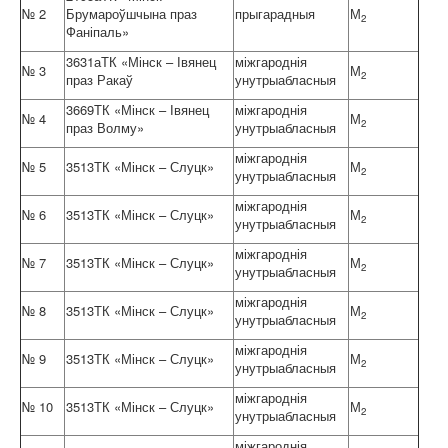
№ 2
Брумароўшчына праз
прыгарадныя
М
2
Фаніпаль»
3631аТК «Мінск – Івянец
міжгароднія
№ 3
М
2
праз Ракаў
унутрыабласныя
3669ТК «Мінск – Івянец
міжгароднія
№ 4
М
2
праз Волму»
унутрыабласныя
міжгароднія
№ 5
3513ТК «Мінск – Слуцк»
М
2
унутрыабласныя
міжгароднія
№ 6
3513ТК «Мінск – Слуцк»
М
2
унутрыабласныя
міжгароднія
№ 7
3513ТК «Мінск – Слуцк»
М
2
унутрыабласныя
міжгароднія
№ 8
3513ТК «Мінск – Слуцк»
М
2
унутрыабласныя
міжгароднія
№ 9
3513ТК «Мінск – Слуцк»
М
2
унутрыабласныя
міжгароднія
№ 10
3513ТК «Мінск – Слуцк»
М
2
унутрыабласныя
міжгароднія