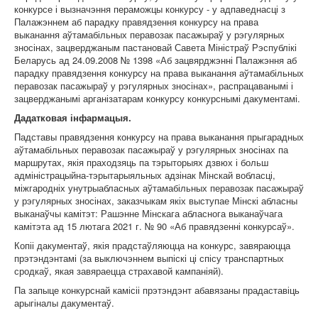
конкурсе і вызначэння пераможцы конкурсу - у адпаведнасці з
Палажэннем аб парадку правядзення конкурсу на права
выканання аўтамабільных перавозак пасажыраў у рэгулярных
зносінах, зацверджаным пастановай Савета Міністраў Рэспублікі
Беларусь ад 24.09.2008 № 1398 «Аб зацвярджэнні Палажэння аб
парадку правядзення конкурсу на права выканання аўтамабільных
перавозак пасажыраў у рэгулярных зносінах», распрацаванымі і
зацверджанымі арганізатарам конкурсу конкурснымі дакументамі.
Дадатковая інфармацыя.
Падставы правядзення конкурсу на права выканання прыгарадных
аўтамабільных перавозак пасажыраў у рэгулярных зносінах па
маршрутах, якія праходзяць па тэрыторыях дзвюх і больш
адміністрацыйна-тэрытарыяльных адзінак Мінскай вобласці,
міжгародніх унутрыабласных аўтамабільных перавозак пасажыраў
у рэгулярных зносінах, заказчыкам якіх выступае Мінскі абласны
выканаўчы камітэт: Рашэнне Мінскага абласнога выканаўчага
камітэта ад 15 лютага 2021 г. № 90 «Аб правядзенні конкурсаў».
Копіі дакументаў, якія прадстаўляюцца на конкурс, завяраюцца
прэтэндэнтамі (за выключэннем выпіскі ці спісу транспартных
сродкаў, якая завяраецца страхавой кампаніяй).
Па запыце конкурснай камісіі прэтэндэнт абавязаны прадаставіць
арыгіналы дакументаў.