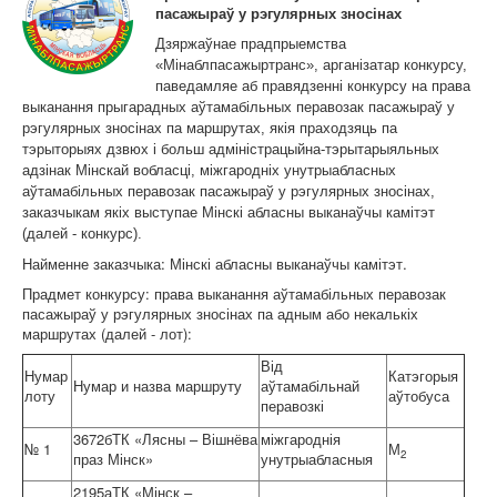
Карта сайта
пасажыраў у рэгулярных зносінах
Дзяржаўнае прадпрыемства
«Мiнаблпасажыртранс», арганізатар конкурсу,
паведамляе аб правядзенні конкурсу на права
выканання прыгарадных аўтамабільных перавозак пасажыраў у
рэгулярных зносінах па маршрутах, якія праходзяць па
тэрыторыях дзвюх і больш адміністрацыйна-тэрытарыяльных
адзінак Мінскай вобласці, міжгародніх унутрыабласных
аўтамабільных перавозак пасажыраў у рэгулярных зносінах,
заказчыкам якіх выступае Мінскі абласны выканаўчы камітэт
(далей - конкурс).
Найменне заказчыка: Мінскі абласны выканаўчы камітэт.
Прадмет конкурсу: права выканання аўтамабільных перавозак
пасажыраў у рэгулярных зносінах па адным або некалькіх
маршрутах (далей - лот):
Від
Нумар
Катэгорыя
Нумар и назва маршруту
аўтамабільнай
лоту
аўтобуса
перавозкі
3672бТК «Лясны – Вішнёва
міжгароднія
№ 1
М
2
праз Мінск»
унутрыабласныя
2195аТК «Мінск –