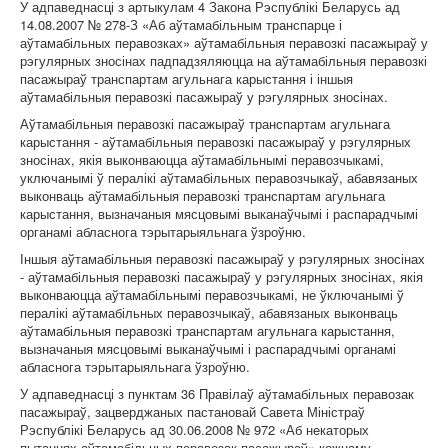
У адпаведнасці з артыкулам 4 Закона Рэспублікі Беларусь ад
14.08.2007 № 278-З «Аб аўтамабільным транспарце і
аўтамабільных перавозках» аўтамабільныя перавозкі пасажыраў у
рэгулярных зносінах падпадзяляюцца на аўтамабільныя перавозкі
пасажыраў транспартам агульнага карыстання і іншыя
аўтамабільныя перавозкі пасажыраў у рэгулярных зносінах.
Аўтамабільныя перавозкі пасажыраў транспартам агульнага
карыстання - аўтамабільныя перавозкі пасажыраў у рэгулярных
зносінах, якія выконваюцца аўтамабільнымі перавозчыкамі,
уключанымі ў пералікі аўтамабільных перавозчыкаў, абавязаных
выконваць аўтамабільныя перавозкі транспартам агульнага
карыстання, вызначаныя мясцовымі выканаўчымі і распарадчымі
органамі абласнога тэрытарыяльнага ўзроўню.
Іншыя аўтамабільныя перавозкі пасажыраў у рэгулярных зносінах
- аўтамабільныя перавозкі пасажыраў у рэгулярных зносінах, якія
выконваюцца аўтамабільнымі перавозчыкамі, не ўключанымі ў
пералікі аўтамабільных перавозчыкаў, абавязаных выконваць
аўтамабільныя перавозкі транспартам агульнага карыстання,
вызначаныя мясцовымі выканаўчымі і распарадчымі органамі
абласнога тэрытарыяльнага ўзроўню.
У адпаведнасці з пунктам 36 Правілаў аўтамабільных перавозак
пасажыраў, зацверджаных пастановай Савета Міністраў
Рэспублікі Беларусь ад 30.06.2008 № 972 «Аб некаторых
пытаннях аўтамабільных перавозак пасажыраў» кожнаму