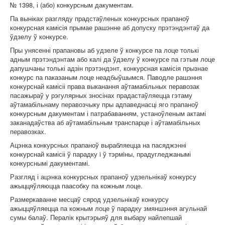
№ 1398, і (або) конкурсным дакументам.
Па выніках разгляду прадстаўленых конкурсных прапаноў
конкурсная камісія прымае рашэнне аб допуску прэтэндэнтаў да
ўдзелу ў конкурсе.
Пры унясенні прапановы аб удзеле ў конкурсе па лоце толькі
адным прэтэндэнтам або калі да ўдзелу ў конкурсе па гэтым лоце
дапушчаны толькі адзін прэтэндэнт, конкурсная камісія прызнае
конкурс па паказаным лоце неадбыўшымся. Паводле рашэння
конкурснай камісіі права выканання аўтамабільных перавозак
пасажыраў у рэгулярных зносінах прадастаўляецца гэтаму
аўтамабільнаму перавозчыку пры адпаведнасці яго прапаноў
конкурсным дакументам і патрабаванням, устаноўленым актамі
заканадаўства аб аўтамабільным транспарце і аўтамабільных
перавозках.
Ацэнка конкурсных прапаноў вырабляецца на пасяджэнні
конкурснай камісіі ў парадку i ў тэрмiны, прадугледжанымі
конкурснымі дакументамі.
Разгляд і ацэнка конкурсных прапаноў удзельнікаў конкурсу
ажыццяўляюцца паасобку па кожным лоце.
Размеркаванне месцаў сярод удзельнікаў конкурсу
ажыццяўляецца па кожным лоце ў парадку змяншэння агульнай
сумы балаў. Пералік крытэрыяў для выбару найлепшай