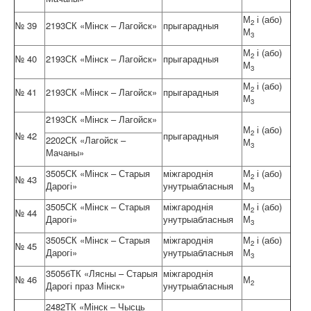
М
і (або)
2
№ 39
2193СК «Мінск – Лагойск»
прыгарадныя
М
3
М
і (або)
2
№ 40
2193СК «Мінск – Лагойск»
прыгарадныя
М
3
М
і (або)
2
№ 41
2193СК «Мінск – Лагойск»
прыгарадныя
М
3
2193СК «Мінск – Лагойск»
М
і (або)
2
№ 42
прыгарадныя
2202СК «Лагойск –
М
3
Мачаны»
3505СК «Мінск – Старыя
міжгароднія
М
і (або)
2
№ 43
Дарогі»
унутрыабласныя
М
3
3505СК «Мінск – Старыя
міжгароднія
М
і (або)
2
№ 44
Дарогі»
унутрыабласныя
М
3
3505СК «Мінск – Старыя
міжгароднія
М
і (або)
2
№ 45
Дарогі»
унутрыабласныя
М
3
3505бТК «Лясны – Старыя
міжгароднія
№ 46
М
2
Дарогі праз Мінск»
унутрыабласныя
2482ТК «Мінск – Чысць