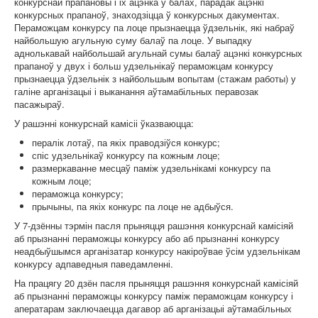
конкурснай прапановы і іх ацэнка ў балах, парадак ацэнкі
конкурсных прапаноў, знаходзіцца ў конкурсных дакументах.
Пераможцам конкурсу па лоце прызнаецца ўдзельнік, які набраў
найбольшую агульную суму балаў па лоце. У выпадку
аднолькавай найбольшай агульнай сумы балаў ацэнкі конкурсных
прапаноў у двух і больш удзельнікаў пераможцам конкурсу
прызнаецца ўдзельнік з найбольшым вопытам (стажам работы) у
галіне арганізацыі і выканання аўтамабільных перавозак
пасажыраў.
У рашэнні конкурснай камісіі ўказваюцца:
пералік лотаў, па якіх праводзіўся конкурс;
спіс удзельнікаў конкурсу па кожным лоце;
размеркаванне месцаў паміж удзельнікамі конкурсу па
кожным лоце;
пераможца конкурсу;
прычыны, па якіх конкурс па лоце не адбыўся.
У 7-дзённы тэрмін пасля прыняцця рашэння конкурснай камісіяй
аб прызнанні пераможцы конкурсу або аб прызнанні конкурсу
неадбыўшымся арганізатар конкурсу накіроўвае ўсім удзельнікам
конкурсу адпаведныя паведамленні.
На працягу 20 дзён пасля прыняцця рашэння конкурснай камісіяй
аб прызнанні пераможцы конкурсу паміж пераможцам конкурсу і
аператарам заключаецца дагавор аб арганізацыі аўтамабільных