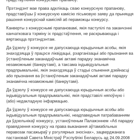
Прэтэндэнт мае права адклікаць сваю конкурсную прапанову,
прадставіўшы ў конкурсную камісію пісьмовую заяву да прыняцця
рашэння конкурснай камісіяй аб пераможцы конкурсу.
Канверты з конкурснымі прапановамі, якія паступілі па заканчэнні
канчатковага тэрміну іх прадстаўлення, не раскрываюцца і
вяртаюцца прэтэндэнтам.
Да ўдзелу ў конкурсе не дапускаюцца юрыдычныя асобы, якія
знаходзяцца ў працэсе ліквідацыі, рэарганізацыі або прызнання ва
ўстаноўленым заканадаўчымі актамі парадку эканамічна
незаможнымі (банкрутамі), а таксама індывідуальныя
прадпрымальнікі, якія знаходзяцца ў стадыі спынення дзейнасці
або прызнання ва ўстаноўленым заканадаўчымі актамі парадку
эканамічна незаможнымі (банкрутамі).
Да ўдзелу ў конкурсе не дапускаюцца юрыдычныя асобы або
індывідуальныя прадпрымальнікі, якія прадставілі няпоўную і
(або) недакладную інфармацыю.
Да ўдзелу ў конкурсе не дапускаюцца юрыдычныя асобы або
індывідуальныя прадпрымальнікі, неадпаведныя патрабаванням
да ўдзельнікаў конкурсу, устаноўленым Палажэннем «Аб парадку
правядзення конкурсу на права выканання аўтамабільных
перавозак пасажыраў у рэгулярных зносінах», зацверджанага
пастановай Савета Міністраў Рэспублікі Беларусь ад 24.09.2008