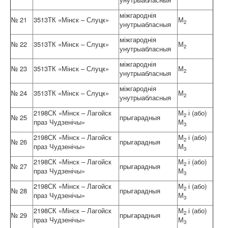
міжгароднія
№ 21
3513ТК «Мінск – Слуцк»
М
2
унутрыабласныя
міжгароднія
№ 22
3513ТК «Мінск – Слуцк»
М
2
унутрыабласныя
міжгароднія
№ 23
3513ТК «Мінск – Слуцк»
М
2
унутрыабласныя
міжгароднія
№ 24
3513ТК «Мінск – Слуцк»
М
2
унутрыабласныя
2198СК «Мінск – Лагойск
М
і (або)
2
№ 25
прыгарадныя
праз Чудзенічы»
М
3
2198СК «Мінск – Лагойск
М
і (або)
2
№ 26
прыгарадныя
праз Чудзенічы»
М
3
2198СК «Мінск – Лагойск
М
і (або)
2
№ 27
прыгарадныя
праз Чудзенічы»
М
3
2198СК «Мінск – Лагойск
М
і (або)
2
№ 28
прыгарадныя
праз Чудзенічы»
М
3
2198СК «Мінск – Лагойск
М
і (або)
2
№ 29
прыгарадныя
праз Чудзенічы»
М
3