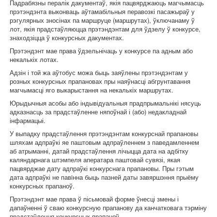
Падрабязны пералік дакументаў, якія пацвярджаюць магчымасць
прэтэндэнта выконваць аўтамабільныя перавозкі пасажыраў у
рэгулярных зносінах па маршруце (маршрутах), ўключанаму ў
лот, якія прадстаўляюцца прэтэндэнтам для ўдзелу ў конкурсе,
знаходзіцца ў конкурсных дакументах.
Прэтэндэнт мае права ўдзельнічаць у конкурсе па адным або
некалькіх лотах.
Адзін і той жа аўтобус можа быць заяўлены прэтэндэнтам у
розных конкурсных прапановах пры наяўнасці абгрунтавання
магчымасці яго выкарыстання на некалькіх маршрутах.
Юрыдычныя асобы або індывідуальныя прадпрымальнікі нясуць
адказнасць за прадстаўленне няпоўнай і (або) недакладнай
інфармацыі.
У выпадку прадстаўлення прэтэндэнтам конкурснай прапановы
шляхам адпраўкі яе паштовым адпраўленнем з паведамленнем
аб атрыманні, датай прадстаўлення лічыцца дата на адбітку
каляндарнага штэмпеля аператара паштовай сувязі, якая
пацвярджае дату адпраўкі конкурснага прапановы. Пры гэтым
дата адпраўкі не павiнна быць пазней даты завяршэння прыёму
конкурсных прапаноў.
Прэтэндэнт мае права ў пісьмовай форме ўнесці змены і
дапаўненні ў сваю конкурсную прапанову да канчатковага тэрміну
прадстаўлення конкурсных прапаноў.