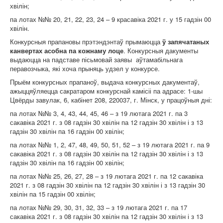
хвілін;
па лотах №№ 20, 21, 22, 23, 24 – 9 красавіка 2021 г. у 15 гадзін 00
хвілін.
Конкурсныя прапановы прэтэндэнтаў прымаюцца
ў запячатаных
канвертах асобна па кожнаму лоце
. Конкурсныя дакументы
выдаюцца на падставе пісьмовай заявы аўтамабільнага
перавозчыка, які хоча прыняць удзел у конкурсе.
Прыём конкурсных прапаноў, выдача конкурсных дакументаў,
ажыццяўляецца сакратаром конкурснай камісіі па адрасе: 1-шы
Цвёрды завулак, 6, кабінет 208, 220037, г. Мінск, у працоўныя дні:
па лотах №№ 3, 4, 43, 44, 45, 46 – з 19 лютага 2021 г. па 3
сакавіка 2021 г. з 08 гадзін 30 хвілін па 12 гадзін 30 хвілін і з 13
гадзін 30 хвілін па 16 гадзін 00 хвілін;
па лотах №№ 1, 2, 47, 48, 49, 50, 51, 52 – з 19 лютага 2021 г. па 9
сакавіка 2021 г. з 08 гадзін 30 хвілін па 12 гадзін 30 хвілін і з 13
гадзін 30 хвілін па 16 гадзін 00 хвілін;
па лотах №№ 25, 26, 27, 28 – з 19 лютага 2021 г. па 12 сакавіка
2021 г. з 08 гадзін 30 хвілін па 12 гадзін 30 хвілін і з 13 гадзін 30
хвілін па 15 гадзін 00 хвілін;
па лотах №№ 29, 30, 31, 32, 33 – з 19 лютага 2021 г. па 17
сакавіка 2021 г. з 08 гадзін 30 хвілін па 12 гадзін 30 хвілін і з 13