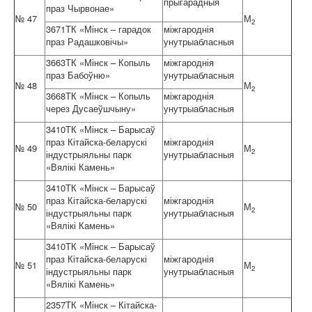
прыгарадныя
праз Чырвонае»
№ 47
М
2
3671ТК «Мінск – гарадок
міжгароднія
праз Радашковічы»
унутрыабласныя
3663ТК «Мінск – Копыль
міжгароднія
праз Бабоўню»
унутрыабласныя
№ 48
М
2
3668ТК «Мінск – Копыль
міжгароднія
через Дусаеўшчыну»
унутрыабласныя
3410ТК «Мінск – Барысаў
праз Кітайска-беларускі
міжгароднія
№ 49
М
2
індустрыяльны парк
унутрыабласныя
«Вялікі Камень»
3410ТК «Мінск – Барысаў
праз Кітайска-беларускі
міжгароднія
№ 50
М
2
індустрыяльны парк
унутрыабласныя
«Вялікі Камень»
3410ТК «Мінск – Барысаў
праз Кітайска-беларускі
міжгароднія
№ 51
М
2
індустрыяльны парк
унутрыабласныя
«Вялікі Камень»
2357ТК «Мінск – Кітайска-