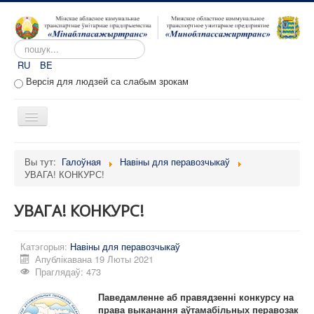
Пошук...
RU
BE
Версія для людзей са слабым зрокам
Toggle
Navigation
Галоўная
Вы тут:
Галоўная
Навіны для перавозчыкаў
УВАГА! КОНКУРС!
Аб прадпрыемстве
Вакансіі
УВАГА! КОНКУРС!
Звароты
Катэгорыя:
Адміністратыўныя працэдуры
Навіны для перавозчыкаў
Апублікавана 19 Люты 2021
Расклад руху
Праглядаў: 473
Партал перавозчыкаў
Паведамленне аб правядзенні конкурсу на
права выканання аўтамабільных перавозак