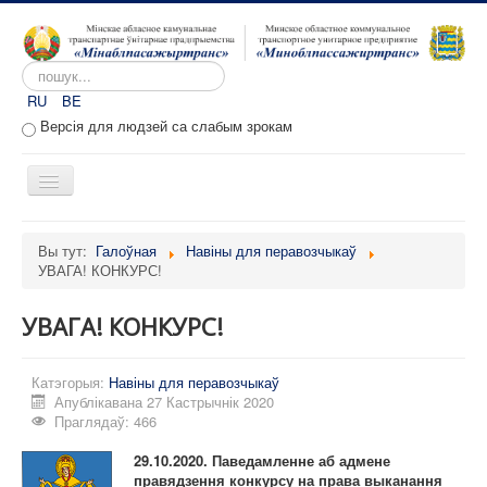
Пошук...
RU
BE
Версія для людзей са слабым зрокам
Toggle
Navigation
Галоўная
Вы тут:
Галоўная
Навіны для перавозчыкаў
УВАГА! КОНКУРС!
Аб прадпрыемстве
Вакансіі
УВАГА! КОНКУРС!
Звароты
Катэгорыя:
Адміністратыўныя працэдуры
Навіны для перавозчыкаў
Апублікавана 27 Кастрычнік 2020
Расклад руху
Праглядаў: 466
Партал перавозчыкаў
29.10.2020. Паведамленне аб адмене
правядзення конкурсу на права выканання