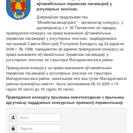
Карта сайта
аўтамабільных перавозак пасажыраў у
рэгулярных зносінах.
Дзяржаўнае прадпрыемства
"Мінаблпасажыртранс" - арганізатар конкурсу, у
адпаведнасці з п. 30 Палажэння аб парадку
правядзення конкурсу на права выканання аўтамабільных
перавозак пасажыраў у рэгулярных зносінах, зацверджанага
пастановай Савета Міністраў Рэспублікі Беларусь ад 24 верасня
2008 г. № 1398, паведамляе аб адмене правядзення конкурсу на
права выканання аўтамабільных перавозак пасажыраў у
рэгулярных зносінах на тэрыторыі Маладзечанскага раёна.
Правядзенне конкурсу на права выканання аўтамабільных
перавозак пасажыраў у рэгулярных зносінах на тэрыторыі
Маладзечанскага раёна, заказчыкам якіх выступае Маладзечанскі
раённы выканаўчы камітэт, была запланавана 29.10.2020 з 10
гадзін 00 хвілін да 16 гадзін 30 хвілін.
Правядзенне конкурсу прызнана немэтазгодным з прычыны
адсутнасці пададзеных конкурсных прапаноў перавозчыкаў.
Лагін
Пароль