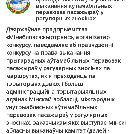
Карта сайта
выканання аўтамабільных
перавозак пасажыраў у
рэгулярных зносінах
Дзяржаўнае прадпрыемства
«Мiнаблпасажыртранс», арганізатар
конкурсу, паведамляе аб правядзенні
конкурсу на права выканання
прыгарадных аўтамабільных перавозак
пасажыраў у рэгулярных зносінах па
маршрутах, якія праходзяць па
тэрыторыях дзвюх і больш
адміністрацыйна-тэрытарыяльных
адзінак Мінскай вобласці, міжгародніх
унутрыабласных аўтамабільных
перавозак пасажыраў у рэгулярных
зносінах, заказчыкам якіх выступае Мінскі
абласны выканаўчы камітэт (далей -