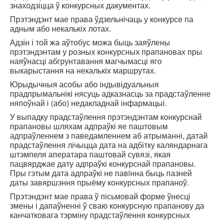
знаходзіцца ў конкурсных дакументах.
Прэтэндэнт мае права ўдзельнічаць у конкурсе па
адным або некалькіх лотах.
Адзін і той жа аўтобус можа быць заяўлены
прэтэндэнтам у розных конкурсных прапановах пры
наяўнасці абгрунтавання магчымасці яго
выкарыстання на некалькіх маршрутах.
Юрыдычныя асобы або індывідуальныя
прадпрымальнікі нясуць адказнасць за прадстаўленне
няпоўнай і (або) недакладнай інфармацыі.
У выпадку прадстаўлення прэтэндэнтам конкурснай
прапановы шляхам адпраўкі яе паштовым
адпраўленнем з паведамленнем аб атрыманні, датай
прадстаўлення лічыцца дата на адбітку каляндарнага
штэмпеля аператара паштовай сувязі, якая
пацвярджае дату адпраўкі конкурснай прапановы.
Пры гэтым дата адпраўкі не павiнна быць пазней
даты завяршэння прыёму конкурсных прапаноў.
Прэтэндэнт мае права ў пісьмовай форме ўнесці
змены і дапаўненні ў сваю конкурсную прапанову да
канчатковага тэрміну прадстаўлення конкурсных