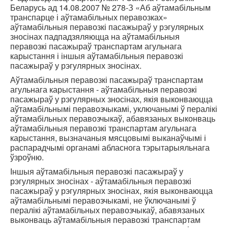
Беларусь ад 14.08.2007 № 278-З «Аб аўтамабільным
транспарце і аўтамабільных перавозках»
аўтамабільныя перавозкі пасажыраў у рэгулярных
зносінах падпадзяляюцца на аўтамабільныя
перавозкі пасажыраў транспартам агульнага
карыстання і іншыя аўтамабільныя перавозкі
пасажыраў у рэгулярных зносінах.
Аўтамабільныя перавозкі пасажыраў транспартам
агульнага карыстання - аўтамабільныя перавозкі
пасажыраў у рэгулярных зносінах, якія выконваюцца
аўтамабільнымі перавозчыкамі, уключанымі ў пералікі
аўтамабільных перавозчыкаў, абавязаных выконваць
аўтамабільныя перавозкі транспартам агульнага
карыстання, вызначаныя мясцовымі выканаўчымі і
распарадчымі органамі абласнога тэрытарыяльнага
ўзроўню.
Іншыя аўтамабільныя перавозкі пасажыраў у
рэгулярных зносінах - аўтамабільныя перавозкі
пасажыраў у рэгулярных зносінах, якія выконваюцца
аўтамабільнымі перавозчыкамі, не ўключанымі ў
пералікі аўтамабільных перавозчыкаў, абавязаных
выконваць аўтамабільныя перавозкі транспартам