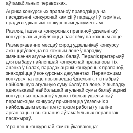
аўтамабільных перавозках.
Ацэнка конкурсных прапаноў праводзіцца на
пасяджэнні конкурснай камісіі ў парадку i ў тэрмiны,
прадугледжанымі конкурснымі дакументамі.
Разгляд і ацэнка конкурсных прапаноў удзельнікаў
конкурсу ажыццяўляюцца паасобку па кожным лоце.
Размеркаванне месцаў сярод удзельнікаў конкурсу
ажыццяўляецца па кожным лоце ў парадку
змяншэння агульнай сумы балаў. Пералік крытэрыяў
для выбару найлепшай конкурснай прапановы і іх
ацэнка ў балах, парадак ацэнкі конкурсных прапаноў,
знаходзіцца ў конкурсных дакументах. Пераможцам
конкурсу па лоце прызнаецца ўдзельнік, які набраў
найбольшую агульную суму балаў па лоце. У выпадку
аднолькавай найбольшай агульнай сумы балаў ацэнкі
конкурсных прапаноў у двух і больш удзельнікаў
пераможцам конкурсу прызнаецца ўдзельнік з
найбольшым вопытам (стажам работы) у галіне
арганізацыі і выканання аўтамабільных перавозак
пасажыраў.
У рашэнні конкурснай камісіі ўказваюцца: