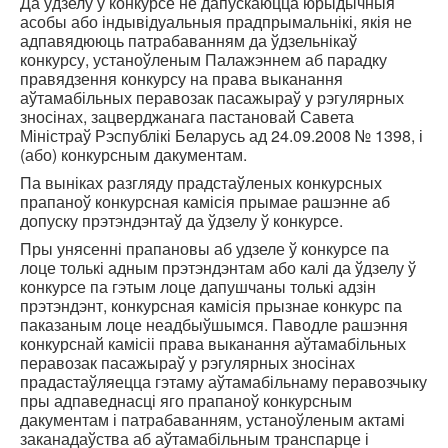
Да ўдзелу ў конкурсе не дапускаюцца юрыдычныя
асобы або індывідуальныя прадпрымальнікі, якія не
адпавядююць патрабаванням да ўдзельнікаў
конкурсу, устаноўленым Палажэннем аб парадку
правядзення конкурсу на права выканання
аўтамабільных перавозак пасажыраў у рэгулярных
зносінах, зацверджанага пастановай Савета
Міністраў Рэспублікі Беларусь ад 24.09.2008 № 1398, і
(або) конкурсным дакументам.
Па выніках разгляду прадстаўленых конкурсных
прапаноў конкурсная камісія прымае рашэнне аб
допуску прэтэндэнтаў да ўдзелу ў конкурсе.
Пры унясенні прапановы аб удзеле ў конкурсе па
лоце толькі адным прэтэндэнтам або калі да ўдзелу ў
конкурсе па гэтым лоце дапушчаны толькі адзін
прэтэндэнт, конкурсная камісія прызнае конкурс па
паказаным лоце неадбыўшымся. Паводле рашэння
конкурснай камісіі права выканання аўтамабільных
перавозак пасажыраў у рэгулярных зносінах
прадастаўляецца гэтаму аўтамабільнаму перавозчыку
пры адпаведнасці яго прапаноў конкурсным
дакументам і патрабаванням, устаноўленым актамі
заканадаўства аб аўтамабільным транспарце і