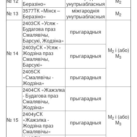
№ 12
М
2
Беразіно»
унутрыабласныя
3577ТК «Мінск –
міжгароднія
№ 13
М
2
Беразіно»
унутрыабласныя
2403СК «Усяж -
Будагова праз
прыгарадныя
Смалявічы,
Барсукі, Жодзіна»
2403уСК «Усяж -
М
і (або)
2
№ 14
Жодзіна праз
прыгарадныя
М
3
Смалявічы,
Барсукі»
2405СК
«Смалявічы -
прыгарадныя
Жодзіна»
2404СК «Жажэлка
- Будагова праз
прыгарадныя
Смалявічы,
Жодзіна»
2404уСК
М
і (або)
2
№ 15
«Жажэлка -
прыгарадныя
М
3
Жодзіна праз
Смалявічы»