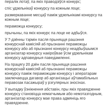
пералік лотаў, па якіх праводзіўся конкурс;
спіс удзельнікаў конкурсу па кожным лоце;
размеркаванне месцаў паміж удзельнікамі конкурсу па
кожным лоце;
пераможца конкурсу;
прычыны, па якіх конкурс па лоце не адбыўся.
У 7-дзённы тэрмін пасля прыняцця рашэння
конкурснай камісіяй аб прызнанні пераможцы
конкурсу або аб прызнанні конкурсу неадбыўшымся
арганізатар конкурсу накіроўвае ўсім удзельнікам
конкурсу адпаведныя паведамленні.
На працягу 20 дзён пасля прыняцця рашэння
конкурснай камісіяй аб прызнанні пераможцы
конкурсу паміж пераможцам конкурсу і аператарам
заключаецца дагавор аб арганізацыі аўтамабільных
перавозак пасажыраў у рэгулярных зносінах.
У выпадку ўзнікнення абставін, пры якіх правядзенне
конкурсу становіцца немагчымым або немэтазгодным,
арганізатар конкурсу мае права адмяніць яго
правядзенне.