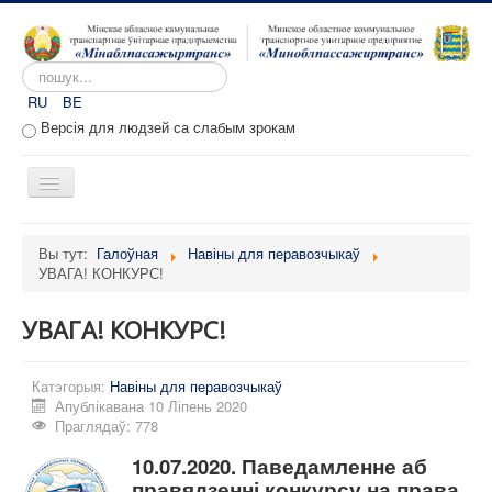
Пошук...
RU
BE
Версія для людзей са слабым зрокам
Toggle
Navigation
Галоўная
Вы тут:
Галоўная
Навіны для перавозчыкаў
УВАГА! КОНКУРС!
Аб прадпрыемстве
Вакансіі
УВАГА! КОНКУРС!
Звароты
Катэгорыя:
Адміністратыўныя працэдуры
Навіны для перавозчыкаў
Апублікавана 10 Ліпень 2020
Расклад руху
Праглядаў: 778
Партал перавозчыкаў
10.07.2020. Паведамленне аб
правядзенні конкурсу на права