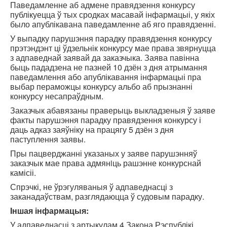
Паведамленне аб адмене правядзення конкурсу
публікуецца ў тых сродках масавай інфармацыі, у якіх
было апублікавана паведамленне аб яго правядзенні.
У выпадку парушэння парадку правядзення конкурсу
прэтэндэнт ці ўдзельнік конкурсу мае права звярнуцца
з адпаведнай заявай да заказчыка. Заява павінна
быць пададзена не пазней 10 дзён з дня атрымання
паведамлення або апублікавання інфармацыі пра
выбар пераможцы конкурсу альбо аб прызнанні
конкурсу несапраўдным.
Заказчык абавязаны праверыць выкладзеныя ў заяве
факты парушэння парадку правядзення конкурсу і
даць адказ заяўніку на працягу 5 дзён з дня
паступлення заявы.
Пры пацверджанні указаных у заяве парушэнняў
заказчык мае права адмянiць рашэнне конкурснай
камісіі.
Спрэчкі, не ўрэгуляваныя ў адпаведнасці з
заканадаўствам, разглядаюцца ў судовым парадку.
Iншая інфармацыя:
У адпаведнасці з артыкулам 4 Закона Рэспублікі