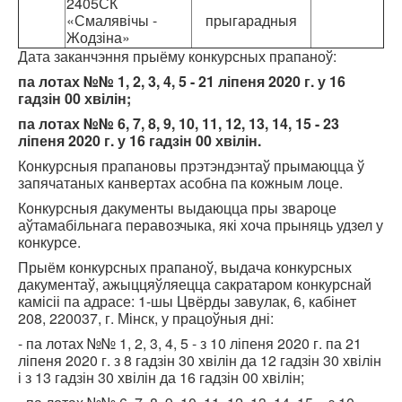
2405СК
«Смалявічы -
прыгарадныя
Жодзіна»
Дата заканчэння прыёму конкурсных прапаноў:
па лотах №№ 1, 2, 3, 4, 5 - 21 ліпеня 2020 г. у 16
гадзін 00 хвілін;
па лотах №№ 6, 7, 8, 9, 10, 11, 12, 13, 14, 15 - 23
ліпеня 2020 г. у 16 гадзін 00 хвілін.
Конкурсныя прапановы прэтэндэнтаў прымаюцца ў
запячатаных канвертах асобна па кожным лоце.
Конкурсныя дакументы выдаюцца пры звароце
аўтамабільнага перавозчыка, які хоча прыняць удзел у
конкурсе.
Прыём конкурсных прапаноў, выдача конкурсных
дакументаў, ажыццяўляецца сакратаром конкурснай
камісіі па адрасе: 1-шы Цвёрды завулак, 6, кабінет
208, 220037, г. Мінск, у працоўныя дні:
- па лотах №№ 1, 2, 3, 4, 5 - з 10 ліпеня 2020 г. па 21
ліпеня 2020 г. з 8 гадзін 30 хвілін да 12 гадзін 30 хвілін
і з 13 гадзін 30 хвілін да 16 гадзін 00 хвілін;