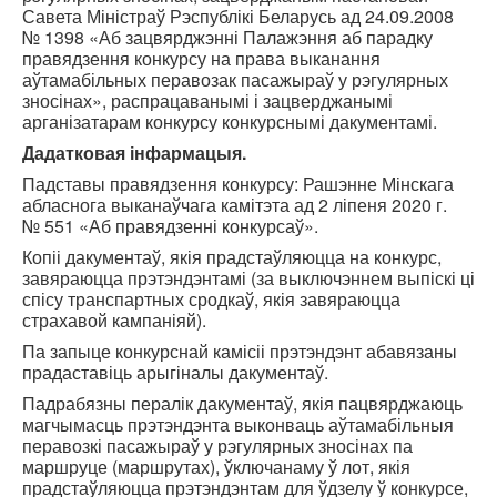
Савета Міністраў Рэспублікі Беларусь ад 24.09.2008
№ 1398 «Аб зацвярджэнні Палажэння аб парадку
правядзення конкурсу на права выканання
аўтамабільных перавозак пасажыраў у рэгулярных
зносінах», распрацаванымі і зацверджанымі
арганізатарам конкурсу конкурснымі дакументамі.
Дадатковая інфармацыя.
Падставы правядзення конкурсу: Рашэнне Мінскага
абласнога выканаўчага камітэта ад 2 ліпеня 2020 г.
№ 551 «Аб правядзенні конкурсаў».
Копіі дакументаў, якія прадстаўляюцца на конкурс,
завяраюцца прэтэндэнтамі (за выключэннем выпіскі ці
спісу транспартных сродкаў, якія завяраюцца
страхавой кампаніяй).
Па запыце конкурснай камісіі прэтэндэнт абавязаны
прадаставіць арыгіналы дакументаў.
Падрабязны пералік дакументаў, якія пацвярджаюць
магчымасць прэтэндэнта выконваць аўтамабільныя
перавозкі пасажыраў у рэгулярных зносінах па
маршруце (маршрутах), ўключанаму ў лот, якія
прадстаўляюцца прэтэндэнтам для ўдзелу ў конкурсе,