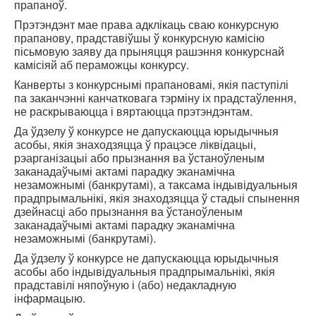
прапаноў.
Прэтэндэнт мае права адклікаць сваю конкурсную
прапанову, прадставіўшы ў конкурсную камісію
пісьмовую заяву да прыняцця рашэння конкурснай
камісіяй аб пераможцы конкурсу.
Канверты з конкурснымі прапановамі, якія паступілі
па заканчэнні канчатковага тэрміну іх прадстаўлення,
не раскрываюцца і вяртаюцца прэтэндэнтам.
Да ўдзелу ў конкурсе не дапускаюцца юрыдычныя
асобы, якія знаходзяцца ў працэсе ліквідацыі,
рэарганізацыі або прызнання ва ўстаноўленым
заканадаўчымі актамі парадку эканамічна
незаможнымі (банкрутамі), а таксама індывідуальныя
прадпрымальнікі, якія знаходзяцца ў стадыі спынення
дзейнасці або прызнання ва ўстаноўленым
заканадаўчымі актамі парадку эканамічна
незаможнымі (банкрутамі).
Да ўдзелу ў конкурсе не дапускаюцца юрыдычныя
асобы або індывідуальныя прадпрымальнікі, якія
прадставілі няпоўную і (або) недакладную
інфармацыю.