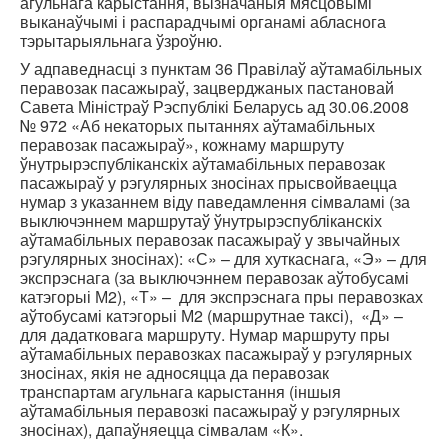
агульнага карыстання, вызначаныя мясцовымі
выканаўчымі і распарадчымі органамі абласнога
тэрытарыяльнага ўзроўню.
У адпаведнасці з пунктам 36 Правілаў аўтамабільных
перавозак пасажыраў, зацверджаных пастановай
Савета Міністраў Рэспублікі Беларусь ад 30.06.2008
№ 972 «Аб некаторых пытаннях аўтамабільных
перавозак пасажыраў», кожнаму маршруту
ўнутрырэспубліканскіх аўтамабільных перавозак
пасажыраў у рэгулярных зносінах прысвойваецца
нумар з указаннем віду паведамлення сімваламі (за
выключэннем маршрутаў ўнутрырэспубліканскіх
аўтамабільных перавозак пасажыраў у звычайных
рэгулярных зносінах): «С» – для хуткаснага, «Э» – для
экспрэснага (за выключэннем перавозак аўтобусамі
катэгорыі М2), «Т» – для экспрэснага пры перавозках
аўтобусамі катэгорыі М2 (маршрутнае таксі), «Д» –
для дадатковага маршруту. Нумар маршруту пры
аўтамабільных перавозках пасажыраў у рэгулярных
зносінах, якія не адносяцца да перавозак
транспартам агульнага карыстання (іншыя
аўтамабільныя перавозкі пасажыраў у рэгулярных
зносінах), дапаўняецца сімвалам «К».