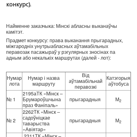
конкурс).
Найменне заказчыка: Мінскі абласны выканаўчы
камітэт.
Прадмет конкурсу: права выканання прыгарадных,
міжгародніх унутрыабласных аўтамабільных
перавозак пасажыраў у рэгулярных зносінах па
адным або некалькіх маршрутах (далей - лот):
Від
Нумар
Нумар і назва
Катэгорыя
аўтамабільнай
лота
маршруту
аўтобуса
перавозкі
2195аТК «Мінск –
№ 1
Брумароўшчына
прыгарадныя
М
2
праз Фаніпаль»
2262ТК «Мінск –
садоўніцкае
№ 2
прыгарадныя
М
2
таварыства
«Авіятар»
2311ТК «Мінск –