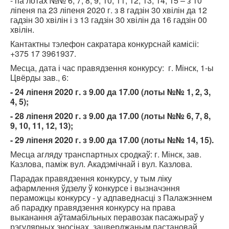
- па лотах №№ 6, 7, 8, 9, 10, 11, 12, 13, 14, 15 – з 10
ліпеня па 23 ліпеня 2020 г. з 8 гадзін 30 хвілін да 12
гадзін 30 хвілін і з 13 гадзін 30 хвілін да 16 гадзін 00
хвілін.
Кантактны тэлефон сакратара конкурснай камісіі:
+375 17 3961937.
Месца, дата і час правядзення конкурсу: г. Мінск, 1-ы
Цвёрды зав., 6:
- 24 ліпеня 2020 г. з 9.00 да 17.00 (лоты №№ 1, 2, 3,
4, 5);
- 28 ліпеня 2020 г. з 9.00 да 17.00 (лоты №№ 6, 7, 8,
9, 10, 11, 12, 13);
- 29 ліпеня 2020 г. з 9.00 да 17.00 (лоты №№ 14, 15).
Месца агляду транспартных сродкаў: г. Мінск, зав.
Казлова, паміж вул. Акадэмічнай і вул. Казлова.
Парадак правядзення конкурсу, у тым ліку
афармлення ўдзелу ў конкурсе і вызначэння
пераможцы конкурсу - у адпаведнасці з Палажэннем
аб парадку правядзення конкурсу на права
выканання аўтамабільных перавозак пасажыраў у
рэгулярных зносінах, зацверджаным пастановай