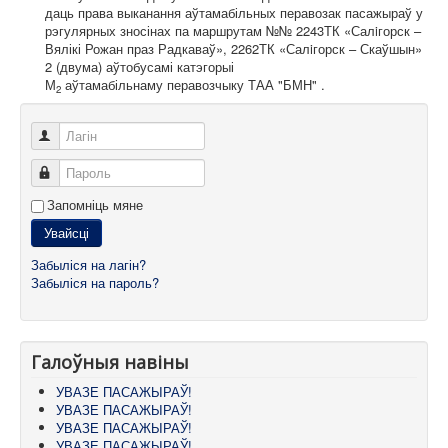
даць права выканання аўтамабільных перавозак пасажыраў у
рэгулярных зносінах па маршрутам №№ 2243ТК «Салiгорск –
Вялікі Рожан праз Радкаваў», 2262ТК «Салiгорск – Скаўшын»
2 (двума) аўтобусамі катэгорыі
М
аўтамабільнаму перавозчыку ТАА "БМН" .
2
Лагін
Пароль
Запомніць мяне
Увайсці
Забыліся на лагін?
Забыліся на пароль?
Галоўныя навіны
УВАЗЕ ПАСАЖЫРАЎ!
УВАЗЕ ПАСАЖЫРАЎ!
УВАЗЕ ПАСАЖЫРАЎ!
УВАЗЕ ПАСАЖЫРАЎ!