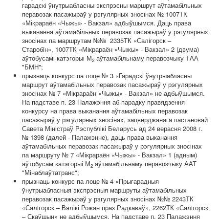
гарадскі ўнутрыабласны экспрэсны маршрут аўтамабільных
перавозак пасажыраў у рэгулярных зносінах № 1007ТК
«Мікрараён «Чыжы» - Вакзал» адбыўшымся. Даць права
выканання аўтамабільных перавозак пасажыраў у рэгулярных
зносінах па маршрутам №№ 2335ТК «Салiгорск –
Старобiн», 1007ТК «Мікрараён «Чыжы» - Вакзал» 2 (двума)
аўтобусамі катэгорыі М
аўтамабільнаму перавозчыку ТАА
2
"БМН";
прызнаць конкурс па лоце № 3 «Гарадскі ўнутрыабласны
маршрут аўтамабільных перавозак пасажыраў у рэгулярных
зносінах № 7 «Мікрараён «Чыжы» - Вакзал» не адбыўшымся.
На падставе п. 23 Палажэння аб парадку правядзення
конкурсу на права выканання аўтамабільных перавозак
пасажыраў у рэгулярных зносінах, зацверджанага пастановай
Савета Міністраў Рэспублікі Беларусь ад 24 верасня 2008 г.
№ 1398 (далей - Палажэнне), даць права выканання
аўтамабільных перавозак пасажыраў у рэгулярных зносінах
па маршруту № 7 «Мікрараён «Чыжы» - Вакзал» 1 (адным)
аўтобусам катэгорыі М
аўтамабільнаму перавозчыку ААТ
2
"Мінаблаўтатранс";
прызнаць конкурс па лоце № 4 «Прыгарадныя
ўнутрыабласныя экспрэсныя маршруты аўтамабільных
перавозак пасажыраў у рэгулярных зносінах №№ 2243ТК
«Салiгорск – Вялікі Рожан праз Радкаваў», 2262ТК «Салiгорск
– Скаўшын» не адбыўшымся. На падставе п. 23 Палажэння