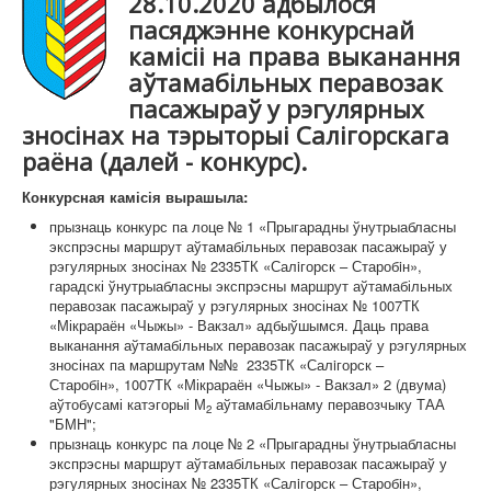
28.10.2020
адбылося
Карта сайта
пасяджэнне конкурснай
камісіі на права выканання
аўтамабільных перавозак
пасажыраў у рэгулярных
зносінах на тэрыторыі Салiгорскага
раёна (далей - конкурс).
Конкурсная камісія вырашыла:
прызнаць конкурс па лоце № 1 «Прыгарадны ўнутрыабласны
экспрэсны маршрут аўтамабільных перавозак пасажыраў у
рэгулярных зносінах № 2335ТК «Салiгорск – Старобiн»,
гарадскі ўнутрыабласны экспрэсны маршрут аўтамабільных
перавозак пасажыраў у рэгулярных зносінах № 1007ТК
«Мікрараён «Чыжы» - Вакзал» адбыўшымся. Даць права
выканання аўтамабільных перавозак пасажыраў у рэгулярных
зносінах па маршрутам №№ 2335ТК «Салiгорск –
Старобiн», 1007ТК «Мікрараён «Чыжы» - Вакзал» 2 (двума)
аўтобусамі катэгорыі М
аўтамабільнаму перавозчыку ТАА
2
"БМН";
прызнаць конкурс па лоце № 2 «Прыгарадны ўнутрыабласны
экспрэсны маршрут аўтамабільных перавозак пасажыраў у
рэгулярных зносінах № 2335ТК «Салiгорск – Старобiн»,