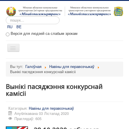
Пошук...
RU
BE
Версія для людзей са слабым зрокам
Toggle
Navigation
Галоўная
Вы тут:
Галоўная
Навіны для перавозчыкаў
Вынікі пасяджэння конкурснай камісіі
Аб прадпрыемстве
Вакансіі
Вынікі пасяджэння конкурснай
Звароты
камісіі
Адміністратыўныя працэдуры
Катэгорыя:
Навіны для перавозчыкаў
Расклад руху
Апублікавана 03 Лістапад 2020
Праглядаў: 605
Партал перавозчыкаў