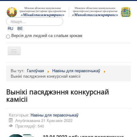
Пошук...
RU
BE
Версія для людзей са слабым зрокам
Toggle
Navigation
Галоўная
Вы тут:
Галоўная
Навіны для перавозчыкаў
Вынікі пасяджэння конкурснай камісіі
Аб прадпрыемстве
Вакансіі
Вынікі пасяджэння конкурснай
Звароты
камісіі
Адміністратыўныя працэдуры
Катэгорыя:
Навіны для перавозчыкаў
Расклад руху
Апублікавана 21 Красавік 2022
Праглядаў: 540
Партал перавозчыкаў
19.04.2022 адбылося пасяджэнне