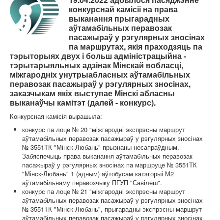
Карта сайта
конкурснай камісіі на права
выканання прыгарадных
аўтамабільных перавозак
пасажыраў у рэгулярных зносінах
па маршрутах, якія праходзяць па
тэрыторыях двух і больш адміністрацыйна -
тэрытарыяльных адзінак Мінскай вобласці,
міжгародніх унутрыабласных аўтамабільных
перавозак пасажыраў у рэгулярных зносінах,
заказчыкам якіх выступае Мінскі абласны
выканаўчы камітэт (далей - конкурс).
Конкурсная камісія вырашыла:
конкурс па лоце № 20 "міжгародні экспрэсны маршрут
аўтамабільных перавозак пасажыраў у рэгулярных зносінах
№ 3551ТК "Мінск-Любань" прызнаны несапраўдным.
Забяспечыць права выканання аўтамабільных перавозак
пасажыраў у рэгулярных зносінах па маршруце № 3551ТК
"Мінск-Любань" 1 (адным) аўтобусам катэгорыі М2
аўтамабільнаму перавозчыку ПГУП "Савілеш".
конкурс па лоце № 21 "міжгародні экспрэсны маршрут
аўтамабільных перавозак пасажыраў у рэгулярных зносінах
№ 3551ТК "Мінск-Любань", прыгарадны экспрэсны маршрут
аўтамабільных перавозак пасажыраў у рэгулярных зносінах