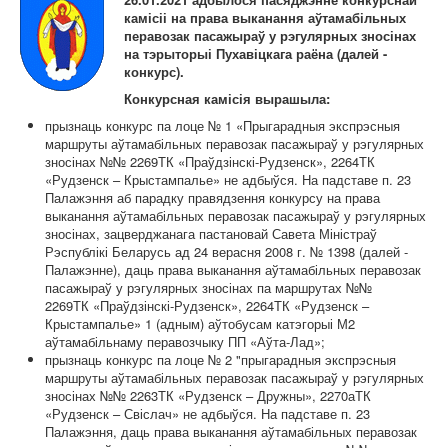
Карта сайта
камісіі на права выканання аўтамабільных
перавозак пасажыраў у рэгулярных зносінах
на тэрыторыі Пухавіцкага раёна
(далей -
конкурс).
Конкурсная камісія вырашыла:
прызнаць конкурс па лоце № 1 «Прыгарадныя экспрэсныя
маршруты аўтамабільных перавозак пасажыраў у рэгулярных
зносінах №№ 2269ТК «Праўдзінскі-Рудзенск», 2264ТК
«Рудзенск – Крыстампалье» не адбыўся. На падставе п. 23
Палажэння аб парадку правядзення конкурсу на права
выканання аўтамабільных перавозак пасажыраў у рэгулярных
зносінах, зацверджанага пастановай Савета Міністраў
Рэспублікі Беларусь ад 24 верасня 2008 г. № 1398 (далей -
Палажэнне), даць права выканання аўтамабільных перавозак
пасажыраў у рэгулярных зносінах па маршрутах №№
2269ТК «Праўдзінскі-Рудзенск», 2264ТК «Рудзенск –
Крыстампалье» 1 (адным) аўтобусам катэгорыі М2
аўтамабільнаму перавозчыку ПП «Аўта-Лад»;
прызнаць конкурс па лоце № 2 "прыгарадныя экспрэсныя
маршруты аўтамабільных перавозак пасажыраў у рэгулярных
зносінах №№ 2263ТК «Рудзенск – Дружны», 2270аТК
«Рудзенск – Свіслач» не адбыўся. На падставе п. 23
Палажэння, даць права выканання аўтамабільных перавозак