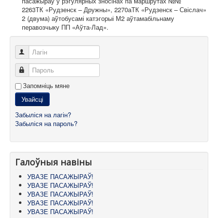
пасажыраў у рэгулярных зносінах па маршрутах №№
2263ТК «Рудзенск – Дружны», 2270аТК «Рудзенск – Свіслач»
2 (двума) аўтобусамі катэгорыі М2 аўтамабільнаму
перавозчыку ПП «Аўта-Лад».
Лагін
Пароль
Запомніць мяне
Увайсці
Забыліся на лагін?
Забыліся на пароль?
Галоўныя навіны
УВАЗЕ ПАСАЖЫРАЎ!
УВАЗЕ ПАСАЖЫРАЎ!
УВАЗЕ ПАСАЖЫРАЎ!
УВАЗЕ ПАСАЖЫРАЎ!
УВАЗЕ ПАСАЖЫРАЎ!