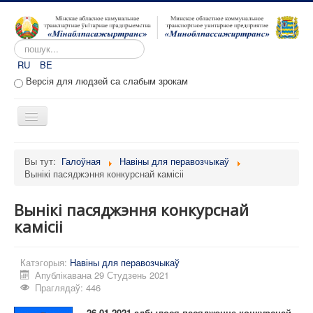
Пошук...
RU
BE
Версія для людзей са слабым зрокам
Toggle
Navigation
Галоўная
Вы тут:
Галоўная
Навіны для перавозчыкаў
Вынікі пасяджэння конкурснай камісіі
Аб прадпрыемстве
Вакансіі
Вынікі пасяджэння конкурснай
Звароты
камісіі
Адміністратыўныя працэдуры
Катэгорыя:
Навіны для перавозчыкаў
Расклад руху
Апублікавана 29 Студзень 2021
Праглядаў: 446
Партал перавозчыкаў
26.01.2021 адбылося пасяджэнне конкурснай