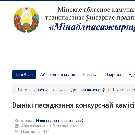
Галоўная
Аб прадпрыемстве
Вакансіі
Звароты
Адм
Вы тут:
Галоўная
Навіны для перавозчыкаў
Вынікі пася
Вынікі пасяджэння конкурснай камісі
Катэгорыя:
Навіны для перавозчыкаў
Апублікавана 10 Лістапад 2021
Праглядаў: 434