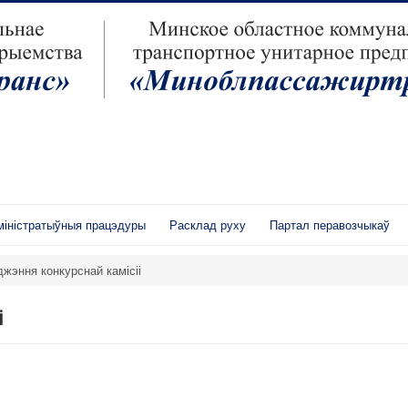
іністратыўныя працэдуры
Расклад руху
Партал перавозчыкаў
джэння конкурснай камісіі
і