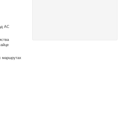
ад АС
мства
сайце
х маршрутах