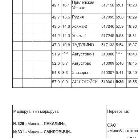
Прилепская
42,1
16,1
517158
6:01
18:28
Усяжка
42,7
15,5
Рудня
517093
6:00
18:29
43,5
14,6
Усяжа-2
517246
5:59
18:30
44,2
14,0
Усяжа-1
517245
5:58
18:31
47,3
10,8
ТАДУЛИНО
517133
5:54
18:37
51,9
****
Августово-1
510008
****
18:43
52,6
5,7
Августово
510009
5:46
18:45
54,8
3,3
Заозерье
510007
5:41
18:49
57,9
0,0
АС ЛОГОЙСК
510001
5:35
18:55
Маршрут, тип маршрута
Перевозчик
№326 «
Минск
– ПЕКАЛИН
»,
ОАО
«Миноблавтотра
№331
«Минск –
СМИЛОВИЧИ
»