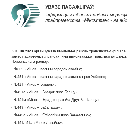
УВАЗЕ
ПАСАЖЫРАЎ!
Інфармацыя аб прыгарадных маршрут
прадпрыемства «Мінсктранс» на абс
З
01.04.2023
арганізуецца выкананне рэйсаў транспартам філіяла
замест адмяняемых рэйсаў, якія выконваюцца транспартам дзярж
Чэрвеньскага раёнаў:
- №302 «Мінск – ваенны гарадок аколіца;
- №354 «Мінск – ваенны гарадок аколіца праз Узбор'е»;
- №421 «Мінск – Брадок»;
- №421а «Мінск – Брадок праз Галіцу»;
- №421м «Мінск – Брадок праз б/а Дружба, Галіцу»;
- №449 «Мінск – Забалацце»;
- №449а «Мінск – Смілавічы праз Забалацце»;
- №451/451а «Мінск-Лагойск»;