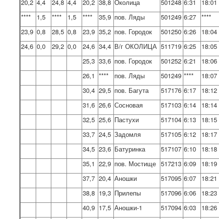
20,2
4,4
24,8
4,4
20,2
38,8
Околица
501248
6:31
18:01
****
1,5
****
1,5
****
35,9
пов. Ляды
501249
6:27
****
23,9
0,8
28,5
0,8
23,9
35,2
пов. Городок
501250
6:26
18:04
24,6
0,0
29,2
0,0
24,6
34,4
В/г ОКОЛИЦА
511719
6:25
18:05
25,3
33,6
пов. Городок
501252
6:21
18:06
26,1
****
пов. Ляды
501249
****
18:07
30,4
29,5
пов. Багута
517176
6:17
18:12
31,6
26,6
Сосновая
517103
6:14
18:14
32,5
25,6
Пастухи
517104
6:13
18:15
33,7
24,5
Задомля
517105
6:12
18:17
34,5
23,6
Батуринка
517107
6:10
18:18
35,1
22,9
пов. Мостище
517213
6:09
18:19
37,7
20,4
Аношки
517095
6:07
18:21
38,8
19,3
Прилепы
517096
6:06
18:23
40,9
17,5
Аношки-1
517094
6:03
18:26