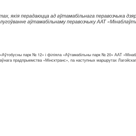
ах, якія перадаюцца ад аўтамабільнага перавозчыка дзя
лугоўванне аўтамабільнаму перавозчыку ААТ «Мінаблаўт
 «Аўтобусны парк № 12» і філіяла «Аўтамабільны парк № 20» ААТ «Міна
аўнага прадпрыемства «Мінсктранс», па наступных маршрутах Лагойскаг