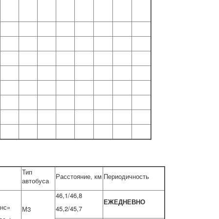
Тип
Расстояние, км
Периодичность
автобуса
46,1/46,8
ЕЖЕДНЕВНО
нс»
45,2/45,7
М3