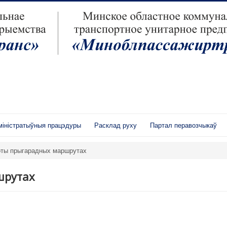
іністратыўныя працэдуры
Расклад руху
Партал перавозчыкаў
оты прыгарадных маршрутах
шрутах