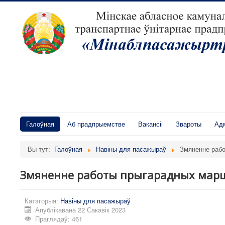
Галоўная
Аб прадпрыемстве
Вакансіі
Звароты
Адм
Вы тут:
Галоўная
Навіны для пасажыраў
Змяненне раб
Змяненне работы прыгарадных мар
Катэгорыя:
Навіны для пасажыраў
Апублікавана 22 Сакавік 2023
Праглядаў: 461