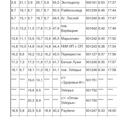
3,9
21,1
3,9
25,7
3,9
55,5
Экспоцентр
500181
6:53
17:37
8,7
16,1
8,7
20,7
8,7
50,5
Райбольница
501239
6:46
17:44
9,7
15,1
9,7
19,7
9,7
49,5
Аг. Лесной
501240
6:45
17:47
пов.
11,5
13,2
11,5
17,8
11,5
47,6
501642
6:42
17:49
Вербицкие
13,6
11,1
13,6
15,7
13,6
45,5
Марьяливо
501242
6:40
17:52
14,8
10,0
14,8
14,6
14,8
44,4
НИИ ИП с ОП
501243
6:38
17:54
16,2
8,6
16,2
13,2
16,2
43,0
Перекресток
501127
6:37
17:56
17,3
7,3
17,3
11,9
17,3
41,7
Белые Лужи
501245
6:35
17:57
18,1
6,7
18,1
11,3
18,1
41,1
пов. Узборье
501246
6:34
17:58
с/т
****
****
19,0
10,1
****
****
501751
****
****
«Здоровье-81»
****
****
19,6
9,5
****
****
Узборье
501752
****
****
с/т «Оптик-
****
****
20,3
8,9
****
****
501750
****
****
Узборье»
18,9
5,8
23,5
5,8
18,9
40,2
Раубичи
501247
6:33
18:00