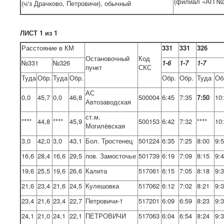
(филиал «АП №
(ч/з Драчково, Петровичи), обычный
ЛИСТ 1 из 1
Расстояние в КМ
331
331
326
Остановочный
Код
№331
№326
1-6
1-7
1-7
пункт
СКС
Туда
Обр.
Туда
Обр.
Обр.
Обр.
Туда
Об
АС
0,0
45,7
0,0
46,8
500004
6:45
7:35
7:50
10
Автозаводская
ст.м.
****
44,8
****
45,9
500153
6:42
7:32
****
10
Могилёвская
3,0
42,0
3,0
43,1
Бол. Тростенец
501224
6:35
7:25
8:00
9:
16,6
28,4
16,6
29,5
пов. Замосточье
501739
6:19
7:09
8:15
9:
19,6
25,5
19,6
26,6
Калита
517061
6:15
7:05
8:18
9:
21,6
23,4
21,6
24,5
Кулешовка
517062
6:12
7:02
8:21
9:
23,4
21,6
23,4
22,7
Петровичи-1
517201
6:09
6:59
8:23
9:
24,1
21,0
24,1
22,1
ПЕТРОВИЧИ
517063
6:04
6:54
8:24
9: