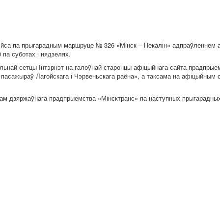
рэйса па прыгарадным маршруце № 326 «Мінск – Пекалін» адпраўленнем 
 па суботах і нядзелях.
льнай сетцы Інтэрнэт на галоўнай старонцы афіцыйнага сайта прадпрые
 пасажыраў Лагойскага і Чэрвеньскага раёна», а таксама на афіцыйным 
ам дзяржаўнага прадпрыемства «Мінсктранс» па наступных прыгарадны