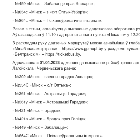
- №459 «Мінск – Забалацце праз Выжары»;
- №854с «Мінск – з «с/т Оптык-Узбор'е»;
- №864с «Мінск – Псіханеўралагічны інтэрнат».
Разам з гэтым, арганізуецца выкананне дадатковага абаротнага 
Аўтазаводская ў 11:10 і ад прыпыначнага пункта «Пекалін» у 12:20
З раскладам руху дадзеных маршрутаў можна азнаёміцца ў глаба
«Мінаблпасажыртранс» – https://www.gpmopt.by у раздзеле «увазе
«Белтранскім» – https://ticketbus.by.
Адначасова
з 01.04.2023
адмяняецца выкананне рэйсаў транспарт
Лагойскага і Чэрвеньскага раёна:
- №302 «Мінск – ваенны гарадок Аколіца»;
- №354С «Мінск – с/т Оптыка»;
- №361 «Мінск – Астрашыцкі Гарадок»;
- №361у «Мінск – Астрашыцкі Гарадок»;
- №421 «Мінск – Брадок»;
- №421а «Мінск – Брадок праз Галіцу»;
- №449 «Мінск – Забалацце»;
- №864С «Мінск – Псіханеўралагічны інтэрнат».