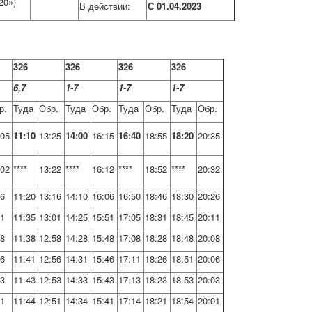
20»)
В действии:
С 01.04.2023
326
326
326
326
6,7
1-7
1-7
1-7
р.
Туда
Обр.
Туда
Обр.
Туда
Обр.
Туда
Обр.
:05
11:10
13:25
14:00
16:15
16:40
18:55
18:20
20:35
:02
****
13:22
****
16:12
****
18:52
****
20:32
56
11:20
13:16
14:10
16:06
16:50
18:46
18:30
20:26
41
11:35
13:01
14:25
15:51
17:05
18:31
18:45
20:11
38
11:38
12:58
14:28
15:48
17:08
18:28
18:48
20:08
36
11:41
12:56
14:31
15:46
17:11
18:26
18:51
20:06
33
11:43
12:53
14:33
15:43
17:13
18:23
18:53
20:03
31
11:44
12:51
14:34
15:41
17:14
18:21
18:54
20:01