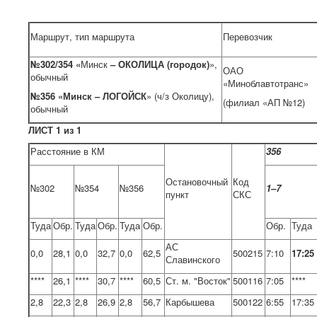
Маршрут, тип маршрута
Перевозчик
№302/354 «
Минск
– ОКОЛИЦА (городок)
»,
ОАО
обычный
«Миноблавтотранс»
№356 «Минск – ЛОГОЙСК
» (ч/з Околицу),
(филиал «АП №12)
обычный
ЛИСТ 1 из 1
Расстояние в КМ
356
Остановочный
Код
№302
№354
№356
1–7
пункт
СКС
Туда
Обр.
Туда
Обр.
Туда
Обр.
Обр.
Туда
АС
0,0
28,1
0,0
32,7
0,0
62,5
500215
7:10
17:25
Славинского
****
26,1
****
30,7
****
60,5
Ст. м. "Восток"
500116
7:05
****
2,8
22,3
2,8
26,9
2,8
56,7
Карбышева
500122
6:55
17:35