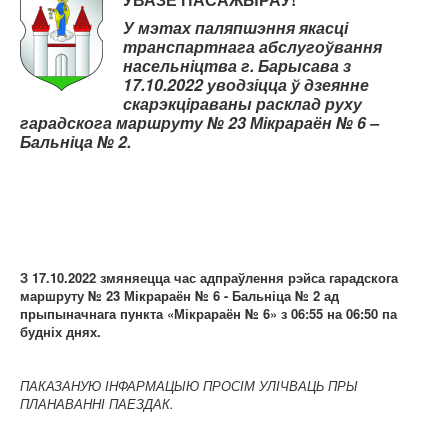
Карта сайта
У мэтах паляпшэння якасці
транспартнага абслугоўвання
насельніцтва г. Барысава з
17.10.2022 уводзіцца ў дзеянне
скарэкціраваны расклад руху
гарадскога маршруту № 23 Мікрараён № 6 –
Бальніца № 2.
З 17.10.2022 змяняецца час адпраўлення рэйса гарадскога
маршруту № 23 Мікрараён № 6 - Бальніца № 2 ад
прыпыначнага пункта «Мікрараён № 6» з 06:55 на 06:50 па
будніх днях.
ПАКАЗАНУЮ ІНФАРМАЦЫЮ ПРОСІМ УЛІЧВАЦЬ ПРЫ
ПЛАНАВАННІ ПАЕЗДАК.