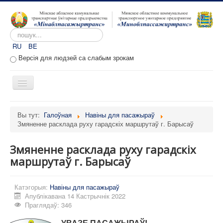
Пошук...
RU
BE
Версія для людзей са слабым зрокам
Toggle
Navigation
Галоўная
Вы тут:
Галоўная
Навіны для пасажыраў
Змяненне расклада руху гарадскіх маршрутаў г. Барысаў
Аб прадпрыемстве
Вакансіі
Змяненне расклада руху гарадскіх
Звароты
маршрутаў г. Барысаў
Адміністратыўныя працэдуры
Катэгорыя:
Навіны для пасажыраў
Расклад руху
Апублікавана 14 Кастрычнік 2022
Праглядаў: 346
Партал перавозчыкаў
УВАЗЕ
ПАСАЖЫРАЎ!