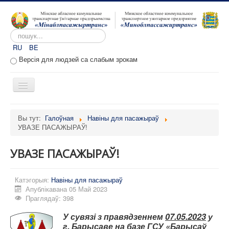
Пошук...
RU
BE
Версія для людзей са слабым зрокам
Toggle
Navigation
Галоўная
Вы тут:
Галоўная
Навіны для пасажыраў
УВАЗЕ ПАСАЖЫРАЎ!
Аб прадпрыемстве
Вакансіі
УВАЗЕ ПАСАЖЫРАЎ!
Звароты
Катэгорыя:
Адміністратыўныя працэдуры
Навіны для пасажыраў
Апублікавана 05 Май 2023
Расклад руху
Праглядаў: 398
Партал перавозчыкаў
У сувязі з правядзеннем
07.05.2023
у
г. Барысаве на базе ГСУ «Барысаў