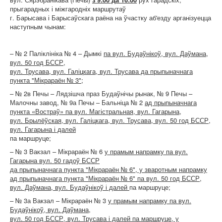
прыгарадных і міжгародніх маршрутаў
г. Барысава і Барысаўскага раёна на ўчастку аб'езду арганізуецца
наступным чынам:
– № 2 Паліклініка № 4 – Дымкі
па вул. Будаўнікоў, вул. Даўмана,
вул. 50 год БССР,
вул. Трусава, вул. Галіцкага, вул. Трусава да прыпыначнага
пункта "Мікрараён № 3";
– № 2в Печы – Лядзішча праз Будаўнічы рынак, № 9 Печы –
Малочны завод, № 9а Печы – Бальніца № 2
ад прыпыначнага
пункта «Востраў» па вул. Магістральная, вул. Гагарына,
вул. Брылёўская, вул. Галіцкага, вул. Трусава, вул. 50 год БССР,
вул. Гагарына і далей
па маршруце;
– № 3 Вакзал – Мікрараён № 6
у прамым напрамку па вул.
Гагарына вул. 50 гадоў БССР
да прыпыначнага пункта "Мікрараён № 6", у зваротным напрамку
ад прыпыначнага пункта "Мікрараён № 6" па вул. 50 год БССР,
вул. Даўмана, вул. Будаўнікоў і далей
па маршруце;
– № 3а Вакзал – Мікрараён № 3
у прамым напрамку па вул.
Будаўнікоў, вул. Даўмана,
вул. 50 год БССР, вул. Трусава і далей па маршруце, у