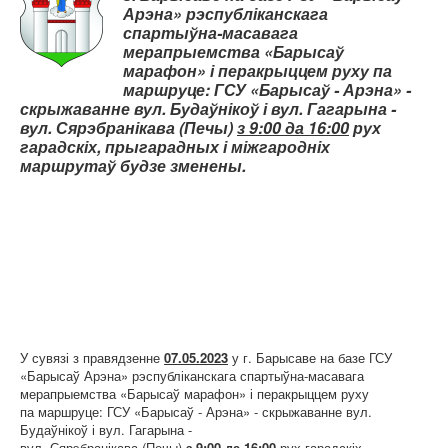
Карта сайта
Арэна» рэспубліканскага
спартыўна-масавага
мерапрыемства «Барысаў
марафон» і перакрыццем руху па
маршруце: ГСУ «Барысаў - Арэна» -
скрыжаванне вул. Будаўнікоў і вул. Гагарына -
вул. Сярэбранікава (Печы)
з 9:00 да 16:00
рух
гарадскіх, прыгарадных і міжгародніх
маршрутаў будзе зменены.
У сувязі з правядзенне
07.05.2023
у г. Барысаве на базе ГСУ
«Барысаў Арэна» рэспубліканскага спартыўна-масавага
мерапрыемства «Барысаў марафон» і перакрыццем руху
па маршруце: ГСУ «Барысаў - Арэна» - скрыжаванне вул.
Будаўнікоў і вул. Гагарына -
вул. Сярэбранікава (Печы)
з 9:00 да 16:00
рух гарадскіх,