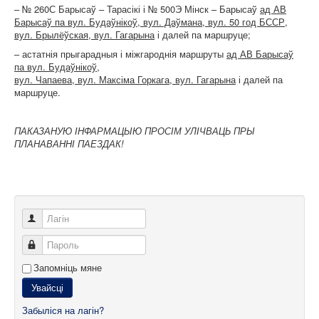
– № 260С Барысаў – Тарасікі і № 500Э Мінск – Барысаў
ад АВ
Барысаў па вул. Будаўнікоў, вул. Даўмана, вул. 50 год БССР,
вул. Брылёўская, вул. Гагарына
і далей па маршруце;
– астатнія прыгарадныя і міжгароднія маршруты
ад АВ Барысаў
па вул. Будаўнікоў,
вул. Чапаева, вул. Максіма Горкага, вул. Гагарына
і далей па
маршруце.
ПАКАЗАНУЮ ІНФАРМАЦЫЮ ПРОСІМ УЛІЧВАЦЬ ПРЫ
ПЛАНАВАННІ ПАЕЗДАК!
Лагін
Пароль
Запомніць мяне
Увайсці
Забыліся на лагін?