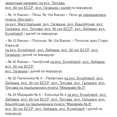
зваротным напрамку па вул. Трусава,
вул. 50 год БССР, вул. Гагарына і далей
па маршруце;
– № 10 Вакзал – Печы, № 10а Вакзал – Печы
ад прыпыначнага
пункта «Востраў»
па вул. Магістральная, вул. Гагарына, вул. Брылёўская, вул.
Галіцкага, вул. Трусава, вул. 50 год БССР, вул. Даўмана, вул.
Будаўнікоў
і далей па маршруце;
– № 12 Вакзал – Пчэльнік, № 12а Вакзал – Пчэльнік праз Стара-
Барысаў
па вул. Будаўнікоў, вул. Даўмана, вул. 50 год БССР, вул.
Гагарына
і далей па маршруце;
– № 20 Вакзал – Чалоўскай
па вул. Будаўнікоў, вул. Даўмана,
вул. 50 год БССР,
вул. Гагарына
і далей па маршруце;
– № 22 Паліклініка № 4 – Панфілава
па вул. Будаўнікоў, вул.
Даўмана, вул. 50 год БССР, вул. Трусава, вул. Галіцкага, вул.
Трусава да прыпыначнага пункта "Мікрараён № 3";
– № 23 Мікрараён № 6 – Бальніца № 2
па вул. Будаўнікоў, вул.
Даўмана, вул. 50 год БССР, вул. Трусава, вул. Галіцкага, вул.
Брылёўская да прыпыначнага пункта "Мікрараён № 6",
вул. 50 год БССР, вул. Даўмана, вул. Будаўнікоў
і далей па
маршруце;