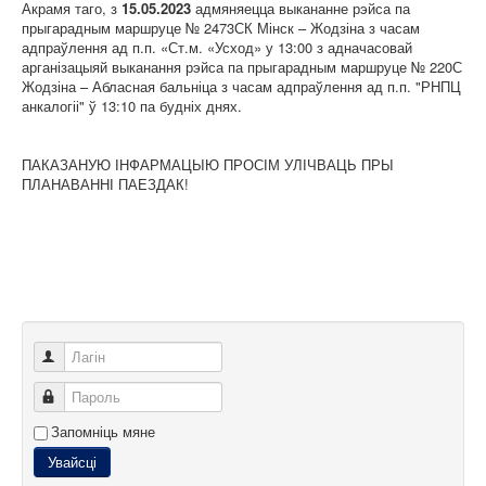
Акрамя таго, з
15.05.2023
адмяняецца выкананне рэйса па
прыгарадным маршруце № 2473СК Мінск – Жодзіна з часам
адпраўлення ад п.п. «Ст.м. «Усход» у 13:00 з адначасовай
арганізацыяй выканання рэйса па прыгарадным маршруце № 220С
Жодзіна – Абласная бальніца з часам адпраўлення ад п.п. "РНПЦ
анкалогіі" ў 13:10 па будніх днях.
ПАКАЗАНУЮ ІНФАРМАЦЫЮ ПРОСІМ УЛІЧВАЦЬ ПРЫ
ПЛАНАВАННІ ПАЕЗДАК!
Лагін
Пароль
Запомніць мяне
Увайсці