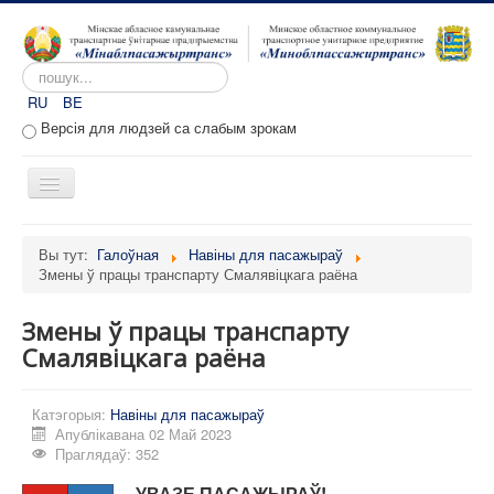
Пошук...
RU
BE
Версія для людзей са слабым зрокам
Toggle
Navigation
Галоўная
Вы тут:
Галоўная
Навіны для пасажыраў
Змены ў працы транспарту Смалявіцкага раёна
Аб прадпрыемстве
Вакансіі
Змены ў працы транспарту
Звароты
Смалявіцкага раёна
Адміністратыўныя працэдуры
Катэгорыя:
Навіны для пасажыраў
Расклад руху
Апублікавана 02 Май 2023
Праглядаў: 352
Партал перавозчыкаў
УВАЗЕ ПАСАЖЫРАЎ!