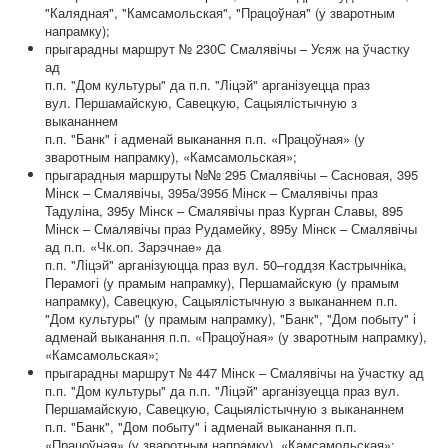
"Калядная", "Камсамольская", "Працоўная" (у зваротным
напрамку);
прыгарадны маршрут № 230С Смалявічы – Усяж на ўчастку
ад
п.п. "Дом культуры" да п.п. "Ліцэй" арганізуецца праз
вул. Першамайскую, Савецкую, Сацыялістычную з
выкананнем
п.п. "Банк" і адменай выканання п.п. «Працоўная» (у
зваротным напрамку), «Камсамольская»;
прыгарадныя маршруты №№ 295 Смалявічы – Сасновая, 395
Мінск – Смалявічы, 395а/395б Мінск – Смалявічы праз
Тадуліна, 395у Мінск – Смалявічы праз Курган Славы, 895
Мінск – Смалявічы праз Рудамейку, 895у Мінск – Смалявічы
ад п.п. «Чк.оп. Зарэчнае» да
п.п. "Ліцэй" арганізуюцца праз вул. 50–годдзя Кастрычніка,
Перамогі (у прамым напрамку), Першамайскую (у прамым
напрамку), Савецкую, Сацыялістычную з выкананнем п.п.
"Дом культуры" (у прамым напрамку), "Банк", "Дом побыту" і
адменай выканання п.п. «Працоўная» (у зваротным напрамку),
«Камсамольская»;
прыгарадны маршрут № 447 Мінск – Смалявічы на ўчастку ад
п.п. "Дом культуры" да п.п. "Ліцэй" арганізуецца праз вул.
Першамайскую, Савецкую, Сацыялістычную з выкананнем
п.п. "Банк", "Дом побыту" і адменай выканання п.п.
«Працоўная» (у зваротным напрамку), «Камсамольская»;