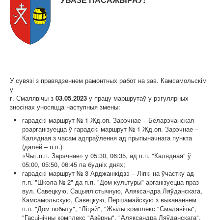
Карта сайта
У сувязі з правядзеннем рамонтных работ на зав. Камсамольскім
у
г. Смалявічы з
03.05.2023
у працу маршрутаў у рэгулярных
зносінах уносяцца наступныя змены:
гарадскі маршрут № 1 Жд.оп. Зарэчнае – Беларэчанская
рэарганізуецца ў гарадскі маршрут № 1 Жд.оп. Зарэчнае –
Калядная з часам адпраўлення ад прыпыначнага пункта
(далей – п.п.)
«Чыг.п.п. Зарэчнае» у 05:30, 06:35, ад п.п. "Калядная" ў
05:00, 05:50, 06:45 па будніх днях;
гарадскі маршрут № 3 Арджанікідзэ – Ліпкі на ўчастку ад
п.п. "Школа № 2" да п.п. "Дом культуры" арганізуецца праз
вул. Савецкую, Сацыялістычную, Аляксандра Ляўданскага,
Камсамольскую, Савецкую, Першамайскую з выкананнем
п.п. "Дом побыту", "Ліцэй", "Жылы комплекс "Смалявічы",
"Гасцінічны комплекс "Азёрны", "Аляксандра Ляўданскага",