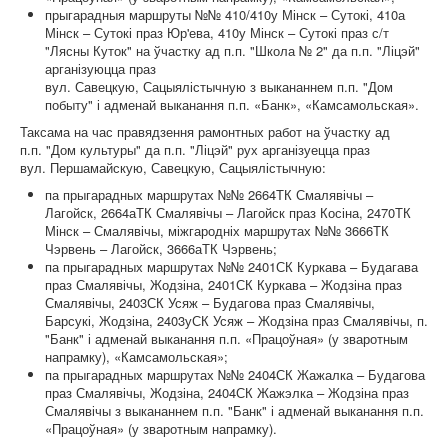
прыгарадныя маршруты №№ 410/410у Мінск – Сутокі, 410а
Мінск – Сутокі праз Юр'ева, 410у Мінск – Сутокі праз с/т
"Лясны Куток" на ўчастку ад п.п. "Школа № 2" да п.п. "Ліцэй"
арганізуюцца праз
вул. Савецкую, Сацыялістычную з выкананнем п.п. "Дом
побыту" і адменай выканання п.п. «Банк», «Камсамольская».
Таксама на час правядзення рамонтных работ на ўчастку ад
п.п. "Дом культуры" да п.п. "Ліцэй" рух арганізуецца праз
вул. Першамайскую, Савецкую, Сацыялістычную:
па прыгарадных маршрутах №№ 2664ТК Смалявічы –
Лагойск, 2664аТК Смалявічы – Лагойск праз Косіна, 2470ТК
Мінск – Смалявічы, міжгародніх маршрутах №№ 3666ТК
Чэрвень – Лагойск, 3666аТК Чэрвень;
па прыгарадных маршрутах №№ 2401СК Куркава – Будагава
праз Смалявічы, Жодзіна, 2401СК Куркава – Жодзіна праз
Смалявічы, 2403СК Усяж – Будагова праз Смалявічы,
Барсукі, Жодзіна, 2403уСК Усяж – Жодзіна праз Смалявічы, п.
"Банк" і адменай выканання п.п. «Працоўная» (у зваротным
напрамку), «Камсамольская»;
па прыгарадных маршрутах №№ 2404СК Жажалка – Будагова
праз Смалявічы, Жодзіна, 2404СК Жажэлка – Жодзіна праз
Смалявічы з выкананнем п.п. "Банк" і адменай выканання п.п.
«Працоўная» (у зваротным напрамку).