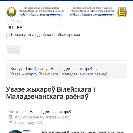
Пошук...
RU
BE
Версія для людзей са слабым зрокам
Toggle
Navigation
Галоўная
Вы тут:
Галоўная
Навіны для пасажыраў
Увазе жыхароў Вілейскага і Маладзечанскага раёнаў
Аб прадпрыемстве
Вакансіі
Увазе жыхароў Вілейскага і
Звароты
Маладзечанскага раёнаў
Адміністратыўныя працэдуры
Катэгорыя:
Навіны для пасажыраў
Расклад руху
Апублікавана 02 Чэрвень 2021
Праглядаў: 503
Партал перавозчыкаў
Аб змяненні ў расклад руху прыгарадных