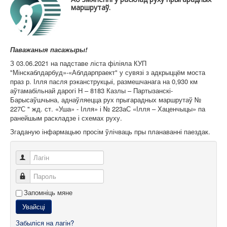
Карта сайта
маршрутаў.
Паважаныя пасажыры!
З 03.06.2021 на падставе ліста філіяла КУП
"Мінскаблдарбуд»-«Аблдарпраект" у сувязі з адкрыццём моста
праз р. Ілля пасля рэканструкцыі, размешчанага на 0,930 км
аўтамабільнай дарогі Н – 8183 Казлы – Партызанскі-
Барысаўшчына, аднаўляецца рух прыгарадных маршрутаў №
227С " жд. ст. «Уша» - Ілля» і № 223аС «Ілля – Хаценчыцы» па
ранейшым раскладзе і схемах руху.
Згаданую інфармацыю просім ўлічваць пры планаванні паездак.
Лагін
Пароль
Запомніць мяне
Увайсці
Забыліся на лагін?