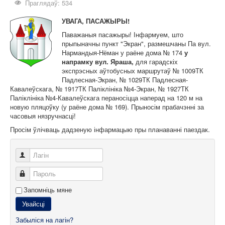
Карта сайта
Праглядаў: 534
УВАГА, ПАСАЖЫРЫ!
Паважаныя пасажыры! Інфармуем, што
прыпыначны пункт "Экран", размешчаны Па вул.
Нармандыя-Нёман у раёне дома № 174
у
напрамку вул. Яраша,
для гарадскіх
экспрэсных аўтобусных маршрутаў № 1009ТК
Падлесная-Экран, № 1029ТК Падлесная-
Кавалеўскага, № 1917ТК Паліклініка №4-Экран, № 1927ТК
Паліклініка №4-Кавалеўскага пераносіцца наперад на 120 м на
новую пляцоўку (у раёне дома № 169). Прыносім прабачэнні за
часовыя нязручнасці!
Просім ўлічваць дадзеную інфармацыю пры планаванні паездак.
Лагін
Пароль
Запомніць мяне
Увайсці
Забыліся на лагін?