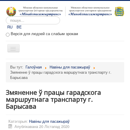
Пошук...
RU
BE
Версія для людзей са слабым зрокам
Toggle
Navigation
Галоўная
Вы тут:
Галоўная
Навіны для пасажыраў
Змяненне ў працы гарадскога маршрутнага транспарту г.
Аб прадпрыемстве
Барысава
Вакансіі
Змяненне ў працы гарадскога
Звароты
маршрутнага транспарту г.
Адміністратыўныя працэдуры
Барысава
Расклад руху
Катэгорыя:
Навіны для пасажыраў
Партал перавозчыкаў
Апублікавана 20 Лістапад 2020