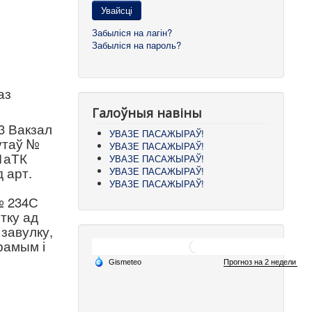
Увайсці
Забыліся на лагін?
Забыліся на пароль?
аз
Галоўныя навіны
3 Вакзал
УВАЗЕ ПАСАЖЫРАЎ!
утаў №
УВАЗЕ ПАСАЖЫРАЎ!
21аТК
УВАЗЕ ПАСАЖЫРАЎ!
д арт.
УВАЗЕ ПАСАЖЫРАЎ!
УВАЗЕ ПАСАЖЫРАЎ!
№ 234С
тку ад
 завулку,
рамым і