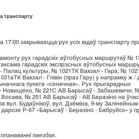
га
транспарту
да 17:00 закрываецца рух усіх відаў транспарту пр
амонту рух гарадскіх аўтобусных маршрутаў № 1
 таксама гарадскіх экспрэсных аўтобусных маршр
- Палац культуры, № 1021ТК Вакзал - Гара, № 10
031аТК Вакзал - Глівін (праз Гару) у напрамку ж / 
ыначнага пункта «сенечная». Рух прыгарадных
- Новищено, № 221С АВ Барысаў - Забашевичи, 
Восава, № 251 АВ Барысаў - АВ Беразіно на ўчас
 вул. Будаўнікоў, вул. Дзёміна, 9-му Залінейным
й дарозе Р-67 «Барысаў - Беразіно - Бабруйск» у п
планаванні паездак.