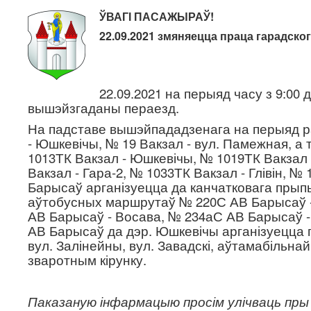
ЎВАГІ
ПАСАЖЫРАЎ
!
22.09.2021 змяняецца праца
гарадско
22.09.2021 на перыяд часу з 9:00 
вышэйзгаданы пераезд.
На падставе вышэйпададзенага на перыяд р
- Юшкевічы, № 19 Вакзал - вул. Памежная, а
1013ТК Вакзал - Юшкевічы, № 1019ТК Вакзал 
Вакзал - Гара-2, № 1033ТК Вакзал - Глівін, № 1
Барысаў арганізуецца да канчатковага прып
аўтобусных маршрутаў № 220С АВ Барысаў 
АВ Барысаў - Восава, № 234аС АВ Барысаў - 
АВ Барысаў да дэр. Юшкевічы арганізуецца па
вул. Залінейны, вул. Завадскі, аўтамабільна
зваротным кірунку.
Паказаную інфармацыю просім улічваць пры 