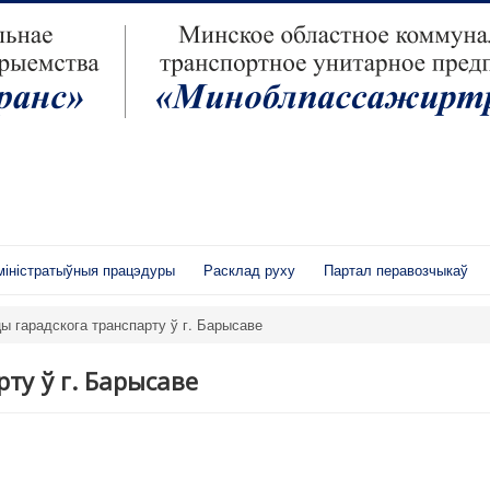
іністратыўныя працэдуры
Расклад руху
Партал перавозчыкаў
ы гарадскога транспарту ў г. Барысаве
ту ў г. Барысаве