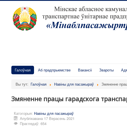
Галоўная
Аб прадпрыемстве
Вакансіі
Звароты
Адм
Вы тут:
Галоўная
Навіны для пасажыраў
Змяненне прац
Змяненне працы гарадскога транспар
Катэгорыя:
Навіны для пасажыраў
Апублікавана 17 Верасень 2021
Праглядаў: 654