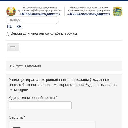
Пошук...
RU
BE
Версія для людзей са слабым зрокам
Toggle
Navigation
Галоўная
Вы тут:
Галоўная
Аб прадпрыемстве
Увядзіце адрас электроннай пошты, паказаны ў дадзеных
Вакансіі
вашага ўліковага запісу. Імя карыстальніка будзе выслана на
гэты адрас.
Звароты
Адрас электроннай пошты
*
Адміністратыўныя працэдуры
Расклад руху
Captcha
*
Партал перавозчыкаў